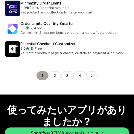
Minmaxify Order Limits
5つ星中
4.9
(159)
•
Free trial available
合計レビュー数：159件
Set product and collection limits on your cart
Order Limits Quantity Smarter
5つ星中
5.0
(7)
•
Free
合計レビュー数：7件
Control min & max per item, collection or cart w/ quick setup.
Essential Checkout Customizer
5つ星中
5.0
(1)
•
Free
合計レビュー数：1件
Validate checkout page & orders, customize payment & delivery
1
2
3
4
使ってみたいアプリがあり
ましたか？
Shopifyを3日間無料でお試しください