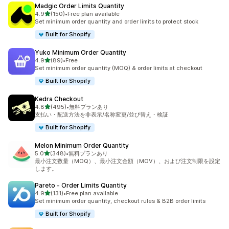
Madgic Order Limits Quantity
5つ星中
4.9
(150)
•
Free plan available
合計レビュー数：150件
Set minimum order quantity and order limits to protect stock
Built for Shopify
Yuko Minimum Order Quantity
5つ星中
4.9
(89)
•
Free
合計レビュー数：89件
Set minimum order quantity (MOQ) & order limits at checkout
Built for Shopify
Kedra Checkout
5つ星中
4.8
(495)
•
無料プランあり
合計レビュー数：495件
支払い・配送方法を非表示/名称変更/並び替え・検証
Built for Shopify
Melon Minimum Order Quantity
5つ星中
5.0
(348)
•
無料プランあり
合計レビュー数：348件
最小注文数量（MOQ）、最小注文金額（MOV）、および注文制限を設定
します。
Pareto ‑ Order Limits Quantity
5つ星中
4.9
(131)
•
Free plan available
合計レビュー数：131件
Set minimum order quantity, checkout rules & B2B order limits
Built for Shopify