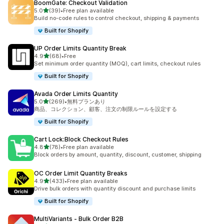
BoomGate: Checkout Validation
5つ星中
5.0
(39)
•
Free plan available
合計レビュー数：39件
Build no-code rules to control checkout, shipping & payments
Built for Shopify
UP Order Limits Quantity Break
5つ星中
4.9
(68)
•
Free
合計レビュー数：68件
Set minimum order quantity (MOQ), cart limits, checkout rules
Built for Shopify
Avada Order Limits Quantity
5つ星中
5.0
(269)
•
無料プランあり
合計レビュー数：269件
商品、コレクション、顧客、注文の制限ルールを設定する
Built for Shopify
Cart Lock:Block Checkout Rules
5つ星中
4.8
(78)
•
Free plan available
合計レビュー数：78件
Block orders by amount, quantity, discount, customer, shipping
OC Order Limit Quantity Breaks
5つ星中
4.9
(433)
•
Free plan available
合計レビュー数：433件
Drive bulk orders with quantity discount and purchase limits
Built for Shopify
MultiVariants ‑ Bulk Order B2B