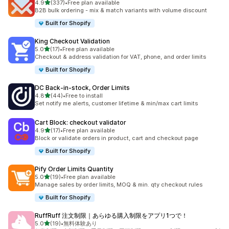
5つ星中
4.9
(337)
•
Free plan available
合計レビュー数：337件
B2B bulk ordering - mix & match variants with volume discount
Built for Shopify
King Checkout Validation
5つ星中
5.0
(17)
•
Free plan available
合計レビュー数：17件
Checkout & address validation for VAT, phone, and order limits
Built for Shopify
DC Back‑in‑stock, Order Limits
5つ星中
4.8
(44)
•
Free to install
合計レビュー数：44件
Set notify me alerts, customer lifetime & min/max cart limits
Cart Block: checkout validator
5つ星中
4.9
(17)
•
Free plan available
合計レビュー数：17件
Block or validate orders in product, cart and checkout page
Built for Shopify
Pify Order Limits Quantity
5つ星中
5.0
(19)
•
Free plan available
合計レビュー数：19件
Manage sales by order limits, MOQ & min. qty checkout rules
Built for Shopify
RuffRuff 注文制限｜あらゆる購入制限をアプリ1つで！
5つ星中
5.0
(19)
•
無料体験あり
合計レビュー数：19件