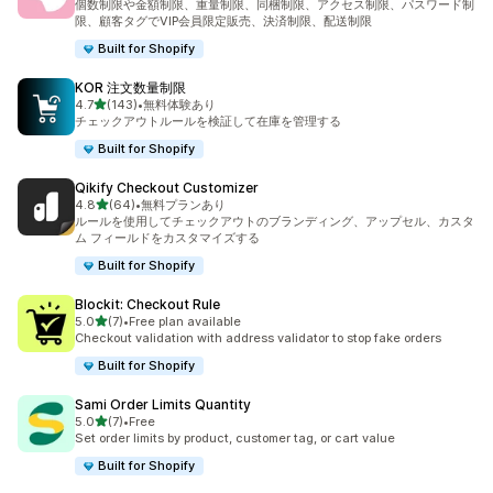
個数制限や金額制限、重量制限、同梱制限、アクセス制限、パスワード制
限、顧客タグでVIP会員限定販売、決済制限、配送制限
Built for Shopify
KOR 注文数量制限
5つ星中
4.7
(143)
•
無料体験あり
合計レビュー数：143件
チェックアウトルールを検証して在庫を管理する
Built for Shopify
Qikify Checkout Customizer
5つ星中
4.8
(64)
•
無料プランあり
合計レビュー数：64件
ルールを使用してチェックアウトのブランディング、アップセル、カスタ
ム フィールドをカスタマイズする
Built for Shopify
Blockit: Checkout Rule
5つ星中
5.0
(7)
•
Free plan available
合計レビュー数：7件
Checkout validation with address validator to stop fake orders
Built for Shopify
Sami Order Limits Quantity
5つ星中
5.0
(7)
•
Free
合計レビュー数：7件
Set order limits by product, customer tag, or cart value
Built for Shopify