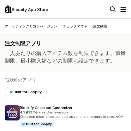
Shopify App Store
マーケティングとコンバージョン
チェックアウト
注文制限
注文制限アプリ
一人あたりの購入アイテム数を制限できます。重量
制限、最小購入額などの制限も設定できます。
120個のアプリ
Built for Shopify
Blockify Checkout Customizer
5つ星中
4.9
(275)
•
Free plan available
合計レビュー数：275件
Checkout rules, checkout customizer and discounts to boost AOV
Built for Shopify