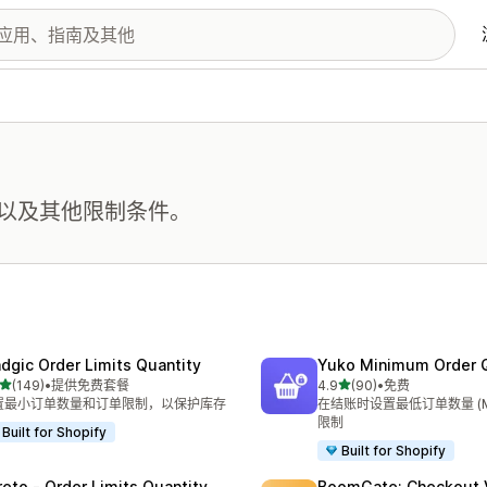
以及其他限制条件。
dgic Order Limits Quantity
Yuko Minimum Order Q
星（满分 5 星）
星（满分 5 星）
(149)
•
提供免费套餐
4.9
(90)
•
免费
 149 条评论
总共 90 条评论
置最小订单数量和订单限制，以保护库存
在结账时设置最低订单数量 (M
限制
Built for Shopify
Built for Shopify
reto ‑ Order Limits Quantity
BoomGate: Checkout V