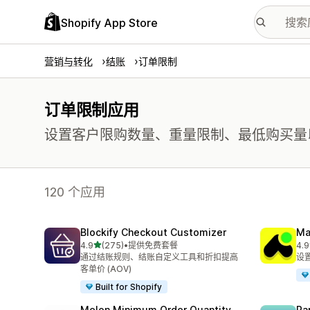
Shopify App Store
营销与转化
结账
订单限制
订单限制应用
设置客户限购数量、重量限制、最低购买量
120 个应用
Blockify Checkout Customizer
Ma
星（满分 5 星）
4.9
(275)
•
提供免费套餐
4.9
总共 275 条评论
总共
通过结账规则、结账自定义工具和折扣提高
设
客单价 (AOV)
Built for Shopify
Melon Minimum Order Quantity
Pa