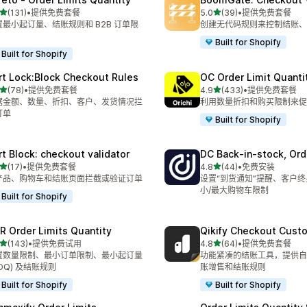
星（满分 5 星）
星（满分 5 星）
(131)
•
提供免费套餐
5.0
(39)
•
提供免费套餐
 131 条评论
总共 39 条评论
置最小起订量、结账规则和 B2B 订单限
创建无代码规则来控制结账、
Built for Shopify
Built for Shopify
rt Lock:Block Checkout Rules
OC Order Limit Quanti
星（满分 5 星）
星（满分 5 星）
(78)
•
提供免费套餐
4.9
(433)
•
提供免费套餐
 78 条评论
总共 433 条评论
据金额、数量、折扣、客户、发货情况拦
利用数量折扣和购买限制来促
订单
Built for Shopify
rt Block: checkout validator
DC Back‑in‑stock, Ord
星（满分 5 星）
星（满分 5 星）
(17)
•
提供免费套餐
4.8
(44)
•
免费安装
 17 条评论
总共 44 条评论
产品、购物车和结账页面拦截或验证订单
设置“到货通知”提醒、客户
小/最大购物车限制
Built for Shopify
R Order Limits Quantity
Qikify Checkout Cust
星（满分 5 星）
星（满分 5 星）
(143)
•
提供免费试用
4.8
(64)
•
提供免费套餐
 143 条评论
总共 64 条评论
置数量限制、最小订单限制、最小起订量
功能紧凑的结账工具，提供自
OQ) 及结账规则
账增售和结账规则
Built for Shopify
Built for Shopify