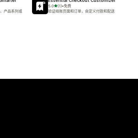
 Smarter
Essential Checkout Customizer
星（满分 5 星）
5.0
(1)
•
免费
总共 1 条评论
、产品系列或
验证结账页面和订单，自定义付款和配送