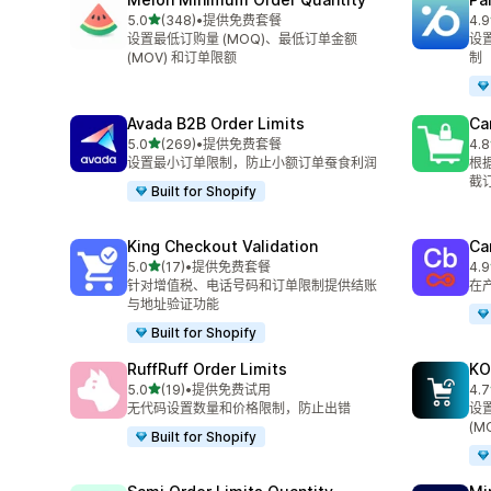
星（满分 5 星）
5.0
(348)
•
提供免费套餐
4.9
总共 348 条评论
总共
设置最低订购量 (MOQ)、最低订单金额
设
(MOV) 和订单限额
制
Avada B2B Order Limits
Ca
星（满分 5 星）
5.0
(269)
•
提供免费套餐
4.8
总共 269 条评论
总共
设置最小订单限制，防止小额订单蚕食利润
根
截
Built for Shopify
King Checkout Validation
Ca
星（满分 5 星）
5.0
(17)
•
提供免费套餐
4.9
总共 17 条评论
总共
针对增值税、电话号码和订单限制提供结账
在
与地址验证功能
Built for Shopify
RuffRuff Order Limits
KO
星（满分 5 星）
5.0
(19)
•
提供免费试用
4.7
总共 19 条评论
总共
无代码设置数量和价格限制，防止出错
设
(M
Built for Shopify