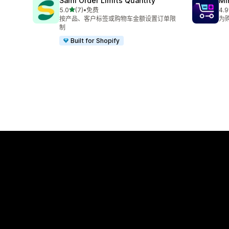
Sami Order Limits Quantity
Mi
星（满分 5 星）
5.0
(7)
•
免费
4.9
总共 7 条评论
总共
按产品、客户标签或购物车金额设置订单限
为
制
Built for Shopify