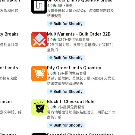
星（满分 5 星）
4.9
(68)
•
免费
总共 68 条评论
发货和付款
设置最低起订量 (MOQ)、购物车限制以及
结账规则
Built for Shopify
ty Breaks
MultiVariants ‑ Bulk Order B2B
星（满分 5 星）
4.9
(337)
•
提供免费套餐
总共 337 条评论
进批量订单
B2B 批量订购：多属性混搭购买并提供批
量折扣
Built for Shopify
er Limits
Pify Order Limits Quantity
星（满分 5 星）
5.0
(19)
•
提供免费套餐
总共 19 条评论
终身限制和最
通过订单限制、最低起订量 (MOQ) 及最低
结账数量规则管理销售
Built for Shopify
omizer
Blockit: Checkout Rule
星（满分 5 星）
5.0
(7)
•
提供免费套餐
总共 7 条评论
定义字段、结
带有地址验证功能的结账验证，可防止产生
虚假订单
Built for Shopify