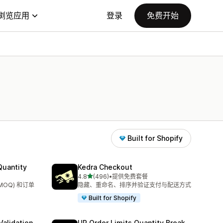
浏览应用
登录
免费开始
Built for Shopify
uantity
Kedra Checkout
星（满分 5 星）
4.8
(496)
•
提供免费套餐
总共 496 条评论
OQ) 和订单
隐藏、重命名、排序并验证支付与配送方式
Built for Shopify
alidation
UP Order Limits Quantity Break