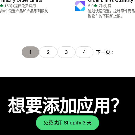
nmaxify Order Limits
Order Limits Quantity
星（满分 5 星）
星（满分 5 星）
(159)
•
提供免费试用
5.0
(7)
•
免费
 159 条评论
总共 7 条评论
购物车设置产品和产品系列限制
通过快速设置，控制每件商品
购物车的下限和上限。
下一页
1
2
3
4
想要添加应用？
免费试用 Shopify 3 天