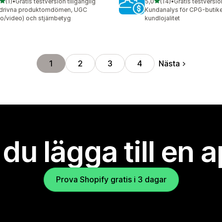
av 5 stjärnor
av 5 stjärnor
(1)
•
Gratis testversion tillgänglig
5,0
(14)
•
Gratis testversio
ecensioner totalt
14 recensioner totalt
-drivna produktomdömen, UGC
Kundanalys för CPG-butike
to/video) och stjärnbetyg
kundlojalitet
Nästa
1
2
3
4
l du lägga till en 
Prova Shopify gratis i 3 dagar