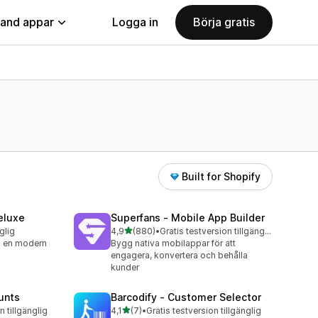
land appar
Logga in
Börja gratis
Built for Shopify
eluxe
Superfans ‑ Mobile App Builder
av 5 stjärnor
glig
4,9
(880)
•
Gratis testversion tillgänglig
880 recensioner totalt
d en modern
Bygg nativa mobilappar för att
engagera, konvertera och behålla
kunder
unts
Barcodify ‑ Customer Selector
av 5 stjärnor
n tillgänglig
4,1
(7)
•
Gratis testversion tillgänglig
7 recensioner totalt