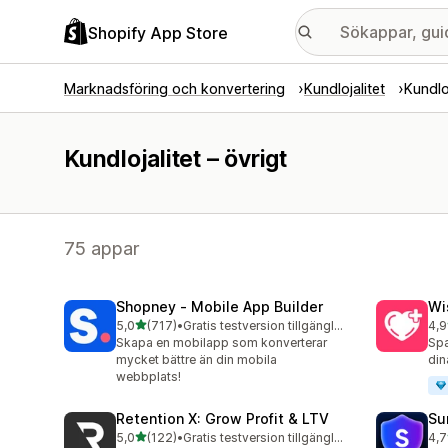
Shopify App Store
Marknadsföring och konvertering
Kundlojalitet
Kundloj
Kundlojalitet – övrigt
75 appar
Shopney ‑ Mobile App Builder
Wi
av 5 stjärnor
5,0
(717)
•
Gratis testversion tillgänglig
4,9
717 recensioner totalt
17 
Skapa en mobilapp som konverterar
Spa
mycket bättre än din mobila
din
webbplats!
Retention X: Grow Profit & LTV
Su
av 5 stjärnor
5,0
(122)
•
Gratis testversion tillgänglig
4,7
122 recensioner totalt
48 