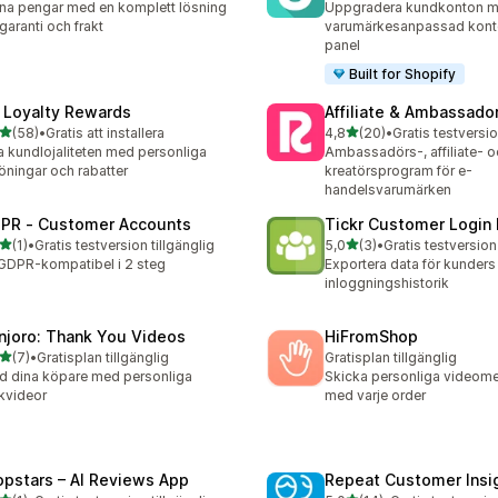
na pengar med en komplett lösning
Uppgradera kundkonton m
 garanti och frakt
varumärkesanpassad kont
panel
Built for Shopify
 Loyalty Rewards
Affiliate & Ambassador
av 5 stjärnor
av 5 stjärnor
(58)
•
Gratis att installera
4,8
(20)
•
Gratis testversio
recensioner totalt
20 recensioner totalt
 kundlojaliteten med personliga
Ambassadörs-, affiliate- o
öningar och rabatter
kreatörsprogram för e-
handelsvarumärken
PR ‑ Customer Accounts
Tickr Customer Login 
av 5 stjärnor
av 5 stjärnor
(1)
•
Gratis testversion tillgänglig
5,0
(3)
•
Gratis testversion 
ecensioner totalt
3 recensioner totalt
 GDPR-kompatibel i 2 steg
Exportera data för kunders
inloggningshistorik
njoro: Thank You Videos
HiFromShop
av 5 stjärnor
(7)
•
Gratisplan tillgänglig
Gratisplan tillgänglig
ecensioner totalt
d dina köpare med personliga
Skicka personliga videom
kvideor
med varje order
opstars – AI Reviews App
Repeat Customer Insi