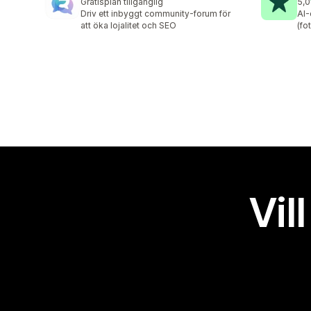
Gratisplan tillgänglig
5,0
1 r
Driv ett inbyggt community-forum för
AI
att öka lojalitet och SEO
(fo
Vil