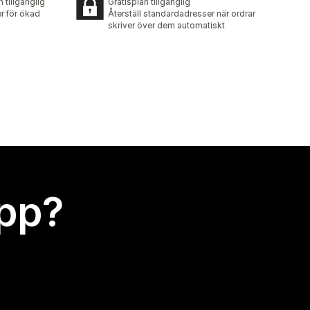
n tillgänglig
Gratisplan tillgänglig
r för ökad
Återställ standardadresser när ordrar
skriver över dem automatiskt
app?