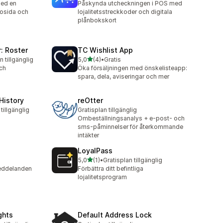
ed en
Påskynda utcheckningen i POS med
osida och
lojalitetsstreckkoder och digitala
plånbokskort
: Roster
TC Wishlist App
av 5 stjärnor
n tillgänglig
5,0
(4)
•
Gratis
4 recensioner totalt
ch
Öka försäljningen med önskelisteapp:
spara, dela, aviseringar och mer
History
reOtter
tillgänglig
Gratisplan tillgänglig
Ombeställningsanalys + e-post- och
sms-påminnelser för återkommande
intäkter
LoyalPass
av 5 stjärnor
5,0
(1)
•
Gratisplan tillgänglig
1 recensioner totalt
eddelanden
Förbättra ditt befintliga
lojalitetsprogram
ghts
Default Address Lock