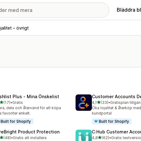
Bläddra b
alitet – övrigt
shlist Plus ‑ Mina Önskelist
Customer Accounts D
av 5 stjärnor
av 5 stjärnor
(17)
•
Gratis
4,1
(33)
•
Gratisplan tillgän
recensioner totalt
33 recensioner totalt
ra, dela och återvänd för att köpa
Öka lojalitet & återköp me
a favoriter enkelt.
kundportal
Built for Shopify
Built for Shopify
reBright Product Protection
C:Hub Customer Acco
av 5 stjärnor
av 5 stjärnor
(48)
•
Gratis att installera
4,8
(62)
•
Gratis testversio
recensioner totalt
62 recensioner totalt