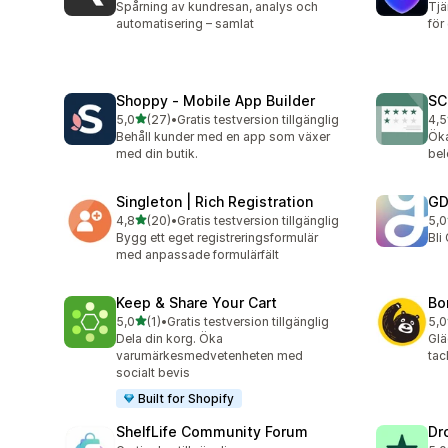
Spårning av kundresan, analys och
Tjä
automatisering – samlat
för
Shoppy ‑ Mobile App Builder
SC
av 5 stjärnor
5,0
(27)
•
Gratis testversion tillgänglig
4,5
27 recensioner totalt
58 
Behåll kunder med en app som växer
Öka
med din butik.
bel
Singleton | Rich Registration
GD
av 5 stjärnor
4,8
(20)
•
Gratis testversion tillgänglig
5,0
20 recensioner totalt
1 r
Bygg ett eget registreringsformulär
Bli
med anpassade formulärfält
Keep & Share Your Cart
Bo
av 5 stjärnor
5,0
(1)
•
Gratis testversion tillgänglig
5,0
1 recensioner totalt
7 r
Dela din korg. Öka
Glä
varumärkesmedvetenheten med
tac
socialt bevis
Built for Shopify
ShelfLife Community Forum
Dr