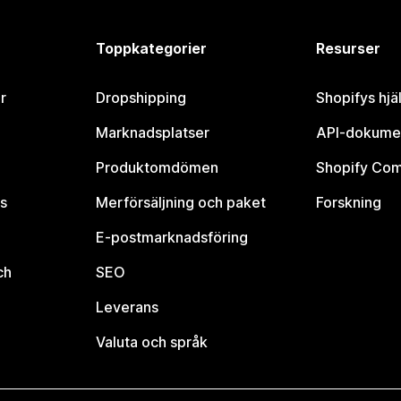
Toppkategorier
Resurser
r
Dropshipping
Shopifys hjä
Marknadsplatser
API-dokume
Produktomdömen
Shopify Co
s
Merförsäljning och paket
Forskning
E-postmarknadsföring
ch
SEO
Leverans
Valuta och språk