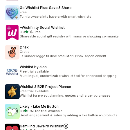
Go Wishlist Plus: Save & Share
Free
Turn browsers into buyers with smart wishlists
+Wishfinity Social Wishlist
5つ星中
3.0
(1)
•
Free
合計レビュー数：1件
Shareable social gift registry with massive shopping community
Ønsk
Gratis
La kunder legge til dine produkter i Ønsk-appen enkelt!
Wishlist by aico
Free trial available
Multilingual, customizable wishlist tool for enhanced shopping
Wishlist & B2B Project Planner
Free trial available
Wishlist for project planning, quotes and larger purchases
Likely ‑ Like Me Button
5つ星中
3.1
(9)
•
Free trial available
合計レビュー数：9件
Boost engagement & sales by adding a like button on products
GemFind Jewelry WishlistⓇ