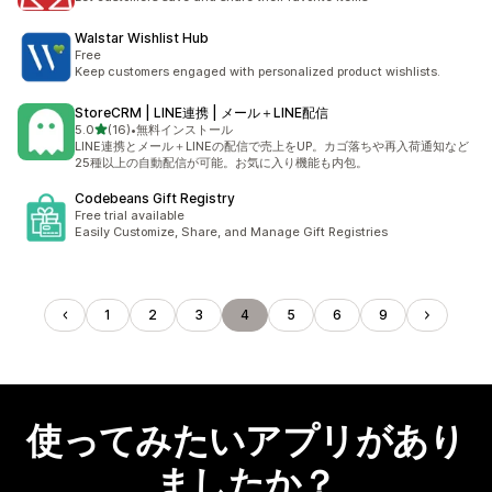
Walstar Wishlist Hub
Free
Keep customers engaged with personalized product wishlists.
StoreCRM | LINE連携 | メール＋LINE配信
5つ星中
5.0
(16)
•
無料インストール
合計レビュー数：16件
LINE連携とメール＋LINEの配信で売上をUP。カゴ落ちや再入荷通知など
25種以上の自動配信が可能。お気に入り機能も内包。
Codebeans Gift Registry
Free trial available
Easily Customize, Share, and Manage Gift Registries
1
2
3
4
5
6
9
使ってみたいアプリがあり
ましたか？