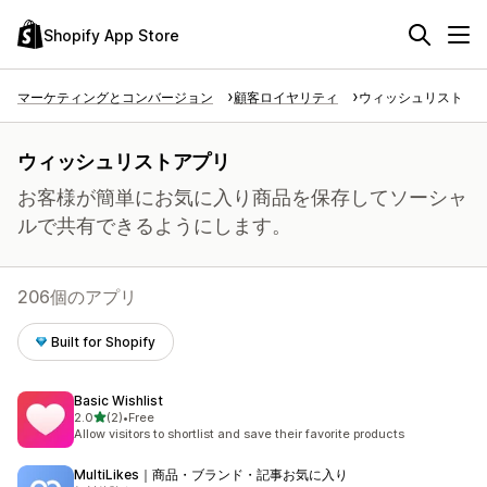
Shopify App Store
マーケティングとコンバージョン
顧客ロイヤリティ
ウィッシュリスト
ウィッシュリストアプリ
お客様が簡単にお気に入り商品を保存してソーシャ
ルで共有できるようにします。
206個のアプリ
Built for Shopify
Basic Wishlist
5つ星中
2.0
(2)
•
Free
合計レビュー数：2件
Allow visitors to shortlist and save their favorite products
MultiLikes｜商品・ブランド・記事お気に入り