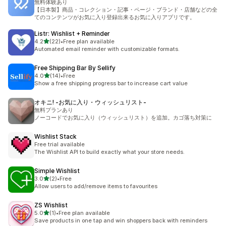
無料体験あり
【日本製】商品・コレクション・記事・ページ・ブランド・店舗などの全
てのコンテンツがお気に入り登録出来るお気に入りアプリです。
Listr: Wishlist + Reminder
5つ星中
4.2
(22)
•
Free plan available
合計レビュー数：22件
Automated email reminder with customizable formats.
Free Shipping Bar By Sellify
5つ星中
4.0
(14)
•
Free
合計レビュー数：14件
Show a free shipping progress bar to increase cart value
オキニ! ‑お気に入り・ウィッシュリスト‑
無料プランあり
ノーコードでお気に入り（ウィッシュリスト）を追加。カゴ落ち対策に
Wishlist Stack
Free trial available
The Wishlist API to build exactly what your store needs.
Simple Wishlist
5つ星中
3.0
(2)
•
Free
合計レビュー数：2件
Allow users to add/remove items to favourites
ZS Wishlist
5つ星中
5.0
(1)
•
Free plan available
合計レビュー数：1件
Save products in one tap and win shoppers back with reminders