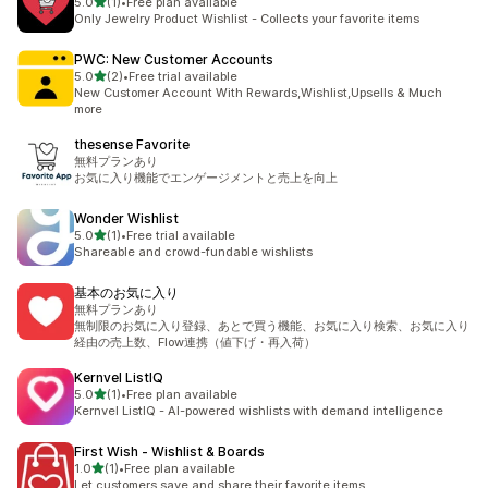
5つ星中
5.0
(1)
•
Free plan available
合計レビュー数：1件
Only Jewelry Product Wishlist - Collects your favorite items
PWC: New Customer Accounts
5つ星中
5.0
(2)
•
Free trial available
合計レビュー数：2件
New Customer Account With Rewards,Wishlist,Upsells & Much
more
thesense Favorite
無料プランあり
お気に入り機能でエンゲージメントと売上を向上
Wonder Wishlist
5つ星中
5.0
(1)
•
Free trial available
合計レビュー数：1件
Shareable and crowd-fundable wishlists
基本のお気に入り
無料プランあり
無制限のお気に入り登録、あとで買う機能、お気に入り検索、お気に入り
経由の売上数、Flow連携（値下げ・再入荷）
Kernvel ListIQ
5つ星中
5.0
(1)
•
Free plan available
合計レビュー数：1件
Kernvel ListIQ - AI-powered wishlists with demand intelligence
First Wish ‑ Wishlist & Boards
5つ星中
1.0
(1)
•
Free plan available
合計レビュー数：1件
Let customers save and share their favorite items