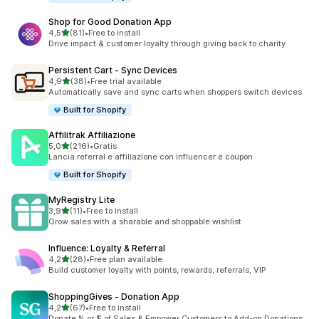
Shop for Good Donation App
stelle su 5
4,5
(81)
•
Free to install
81 recensioni totali
Drive impact & customer loyalty through giving back to charity
Persistent Cart ‑ Sync Devices
stelle su 5
4,9
(38)
•
Free trial available
38 recensioni totali
Automatically save and sync carts when shoppers switch devices
Built for Shopify
Affilitrak Affiliazione
stelle su 5
5,0
(216)
•
Gratis
216 recensioni totali
Lancia referral e affiliazione con influencer e coupon
Built for Shopify
MyRegistry Lite
stelle su 5
3,9
(11)
•
Free to install
11 recensioni totali
Grow sales with a sharable and shoppable wishlist
Influence: Loyalty & Referral
stelle su 5
4,2
(28)
•
Free plan available
28 recensioni totali
Build customer loyalty with points, rewards, referrals, VIP
ShoppingGives ‑ Donation App
stelle su 5
4,2
(67)
•
Free to install
67 recensioni totali
Donate % or $ of Sales & Empower Customers to Add-on Donations