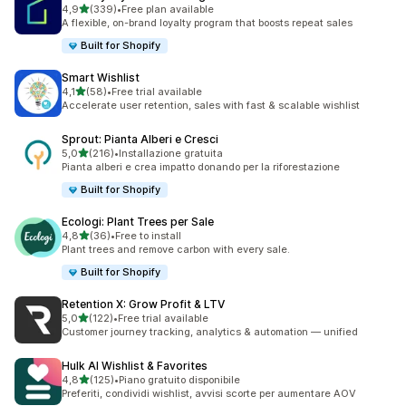
stelle su 5
4,9
(339)
•
Free plan available
339 recensioni totali
A flexible, on-brand loyalty program that boosts repeat sales
Built for Shopify
Smart Wishlist
stelle su 5
4,1
(58)
•
Free trial available
58 recensioni totali
Accelerate user retention, sales with fast & scalable wishlist
Sprout: Pianta Alberi e Cresci
stelle su 5
5,0
(216)
•
Installazione gratuita
216 recensioni totali
Pianta alberi e crea impatto donando per la riforestazione
Built for Shopify
Ecologi: Plant Trees per Sale
stelle su 5
4,8
(36)
•
Free to install
36 recensioni totali
Plant trees and remove carbon with every sale.
Built for Shopify
Retention X: Grow Profit & LTV
stelle su 5
5,0
(122)
•
Free trial available
122 recensioni totali
Customer journey tracking, analytics & automation — unified
Hulk AI Wishlist & Favorites
stelle su 5
4,8
(125)
•
Piano gratuito disponibile
125 recensioni totali
Preferiti, condividi wishlist, avvisi scorte per aumentare AOV