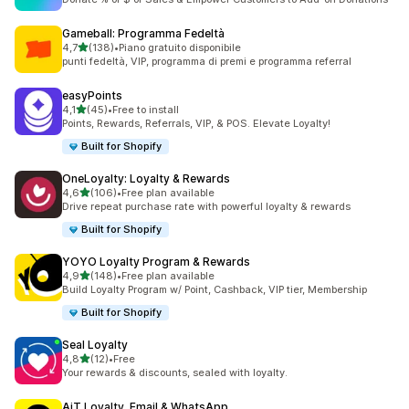
Gameball: Programma Fedeltà
stelle su 5
4,7
(138)
•
Piano gratuito disponibile
138 recensioni totali
punti fedeltà, VIP, programma di premi e programma referral
easyPoints
stelle su 5
4,1
(45)
•
Free to install
45 recensioni totali
Points, Rewards, Referrals, VIP, & POS. Elevate Loyalty!
Built for Shopify
OneLoyalty: Loyalty & Rewards
stelle su 5
4,6
(106)
•
Free plan available
106 recensioni totali
Drive repeat purchase rate with powerful loyalty & rewards
Built for Shopify
YOYO Loyalty Program & Rewards
stelle su 5
4,9
(148)
•
Free plan available
148 recensioni totali
Build Loyalty Program w/ Point, Cashback, VIP tier, Membership
Built for Shopify
Seal Loyalty
stelle su 5
4,8
(12)
•
Free
12 recensioni totali
Your rewards & discounts, sealed with loyalty.
AiT Loyalty, Email & WhatsApp