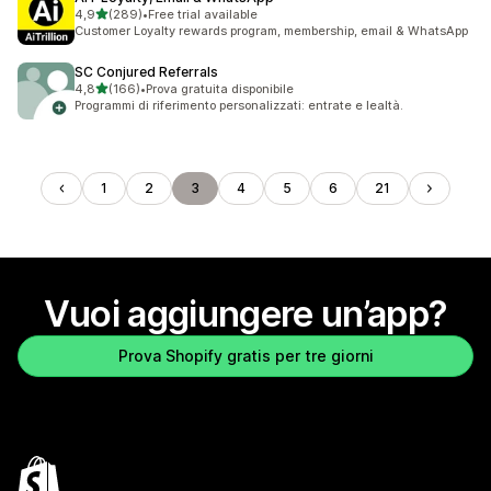
stelle su 5
4,9
(289)
•
Free trial available
289 recensioni totali
Customer Loyalty rewards program, membership, email & WhatsApp
SC Conjured Referrals
stelle su 5
4,8
(166)
•
Prova gratuita disponibile
166 recensioni totali
Programmi di riferimento personalizzati: entrate e lealtà.
1
2
3
4
5
6
21
Vuoi aggiungere un’app?
Prova Shopify gratis per tre giorni