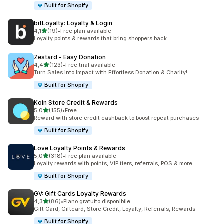
Built for Shopify
bitLoyalty: Loyalty & Login
stelle su 5
4,1
(19)
•
Free plan available
19 recensioni totali
Loyalty points & rewards that bring shoppers back.
Zestard ‑ Easy Donation
stelle su 5
4,4
(123)
•
Free trial available
123 recensioni totali
Turn Sales into Impact with Effortless Donation & Charity!
Built for Shopify
Koin Store Credit & Rewards
stelle su 5
5,0
(155)
•
Free
155 recensioni totali
Reward with store credit cashback to boost repeat purchases
Built for Shopify
Love Loyalty Points & Rewards
stelle su 5
5,0
(318)
•
Free plan available
318 recensioni totali
Loyalty rewards with points, VIP tiers, referrals, POS & more
Built for Shopify
GV: Gift Cards Loyalty Rewards
stelle su 5
4,3
(86)
•
Piano gratuito disponibile
86 recensioni totali
Gift Card, Giftcard, Store Credit, Loyalty, Referrals, Rewards
Built for Shopify