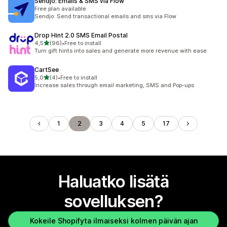
Sendjo: Emails & SMS via Flow
Free plan available
Sendjo: Send transactional emails and sms via Flow
Drop Hint 2.0 SMS Email Postal
/ 5 tähteä
4,5
(96)
•
Free to install
96 arvostelua yhteensä
Turn gift hints into sales and generate more revenue with ease
CartSee
/ 5 tähteä
5,0
(4)
•
Free to install
4 arvostelua yhteensä
Increase sales through email marketing, SMS and Pop-ups
1
2
3
4
5
17
Haluatko lisätä
sovelluksen?
Kokeile Shopifyta ilmaiseksi kolmen päivän ajan