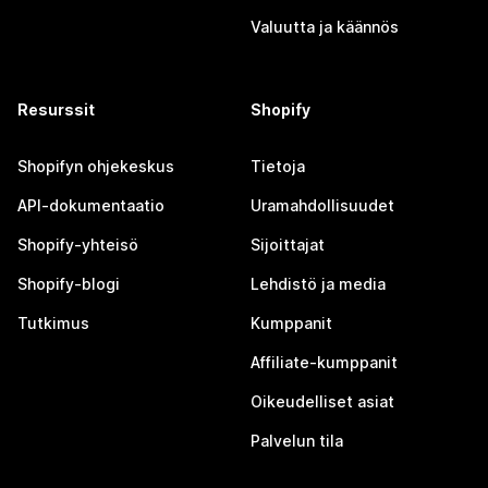
Valuutta ja käännös
Resurssit
Shopify
Shopifyn ohjekeskus
Tietoja
API-dokumentaatio
Uramahdollisuudet
Shopify-yhteisö
Sijoittajat
Shopify-blogi
Lehdistö ja media
Tutkimus
Kumppanit
Affiliate-kumppanit
Oikeudelliset asiat
Palvelun tila