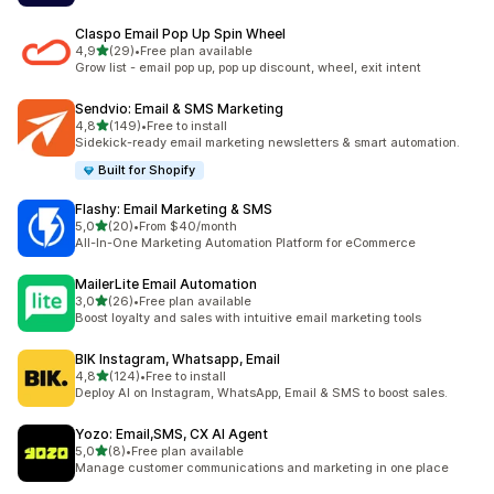
Claspo Email Pop Up Spin Wheel
/ 5 tähteä
4,9
(29)
•
Free plan available
29 arvostelua yhteensä
Grow list - email pop up, pop up discount, wheel, exit intent
Sendvio: Email & SMS Marketing
/ 5 tähteä
4,8
(149)
•
Free to install
149 arvostelua yhteensä
Sidekick-ready email marketing newsletters & smart automation.
Built for Shopify
Flashy: Email Marketing & SMS
/ 5 tähteä
5,0
(20)
•
From $40/month
20 arvostelua yhteensä
All-In-One Marketing Automation Platform for eCommerce
MailerLite Email Automation
/ 5 tähteä
3,0
(26)
•
Free plan available
26 arvostelua yhteensä
Boost loyalty and sales with intuitive email marketing tools
BIK Instagram, Whatsapp, Email
/ 5 tähteä
4,8
(124)
•
Free to install
124 arvostelua yhteensä
Deploy AI on Instagram, WhatsApp, Email & SMS to boost sales.
Yozo: Email,SMS, CX AI Agent
/ 5 tähteä
5,0
(8)
•
Free plan available
8 arvostelua yhteensä
Manage customer communications and marketing in one place