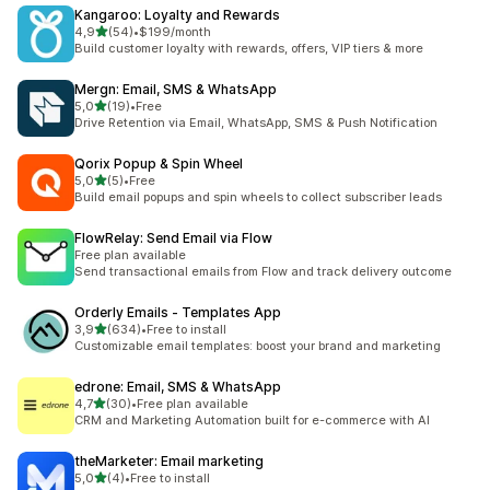
Kangaroo: Loyalty and Rewards
/ 5 tähteä
4,9
(54)
•
$199/month
54 arvostelua yhteensä
Build customer loyalty with rewards, offers, VIP tiers & more
Mergn: Email, SMS & WhatsApp
/ 5 tähteä
5,0
(19)
•
Free
19 arvostelua yhteensä
Drive Retention via Email, WhatsApp, SMS & Push Notification
Qorix Popup & Spin Wheel
/ 5 tähteä
5,0
(5)
•
Free
5 arvostelua yhteensä
Build email popups and spin wheels to collect subscriber leads
FlowRelay: Send Email via Flow
Free plan available
Send transactional emails from Flow and track delivery outcome
Orderly Emails ‑ Templates App
/ 5 tähteä
3,9
(634)
•
Free to install
634 arvostelua yhteensä
Customizable email templates: boost your brand and marketing
edrone: Email, SMS & WhatsApp
/ 5 tähteä
4,7
(30)
•
Free plan available
30 arvostelua yhteensä
CRM and Marketing Automation built for e-commerce with AI
theMarketer: Email marketing
/ 5 tähteä
5,0
(4)
•
Free to install
4 arvostelua yhteensä