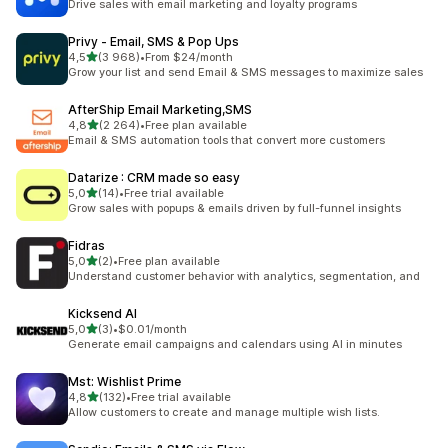
Drive sales with email marketing and loyalty programs
Privy ‑ Email, SMS & Pop Ups
/ 5 tähteä
4,5
(3 968)
•
From $24/month
3968 arvostelua yhteensä
Grow your list and send Email & SMS messages to maximize sales
AfterShip Email Marketing,SMS
/ 5 tähteä
4,8
(2 264)
•
Free plan available
2264 arvostelua yhteensä
Email & SMS automation tools that convert more customers
Datarize : CRM made so easy
/ 5 tähteä
5,0
(14)
•
Free trial available
14 arvostelua yhteensä
Grow sales with popups & emails driven by full-funnel insights
Fidras
/ 5 tähteä
5,0
(2)
•
Free plan available
2 arvostelua yhteensä
Understand customer behavior with analytics, segmentation, and
Kicksend AI
/ 5 tähteä
5,0
(3)
•
$0.01/month
3 arvostelua yhteensä
Generate email campaigns and calendars using AI in minutes
Mst: Wishlist Prime
/ 5 tähteä
4,8
(132)
•
Free trial available
132 arvostelua yhteensä
Allow customers to create and manage multiple wish lists.