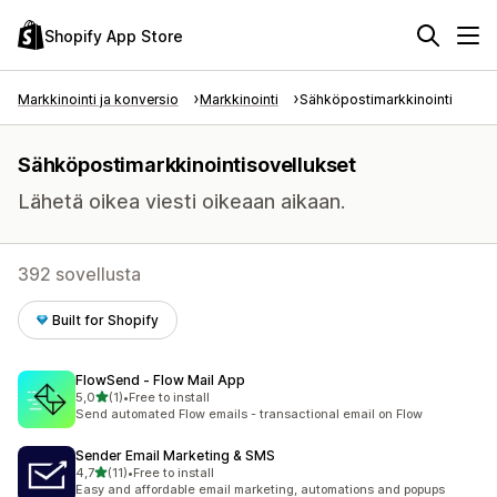
Shopify App Store
Markkinointi ja konversio
Markkinointi
Sähköpostimarkkinointi
Sähköpostimarkkinointisovellukset
Lähetä oikea viesti oikeaan aikaan.
392 sovellusta
Built for Shopify
FlowSend ‑ Flow Mail App
/ 5 tähteä
5,0
(1)
•
Free to install
1 arvostelua yhteensä
Send automated Flow emails - transactional email on Flow
Sender Email Marketing & SMS
/ 5 tähteä
4,7
(11)
•
Free to install
11 arvostelua yhteensä
Easy and affordable email marketing, automations and popups