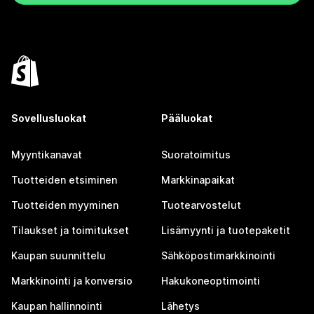
Sovellusluokat
Pääluokat
Myyntikanavat
Suoratoimitus
Tuotteiden etsiminen
Markkinapaikat
Tuotteiden myyminen
Tuotearvostelut
Tilaukset ja toimitukset
Lisämyynti ja tuotepaketit
Kaupan suunnittelu
Sähköpostimarkkinointi
Markkinointi ja konversio
Hakukoneoptimointi
Kaupan hallinnointi
Lähetys