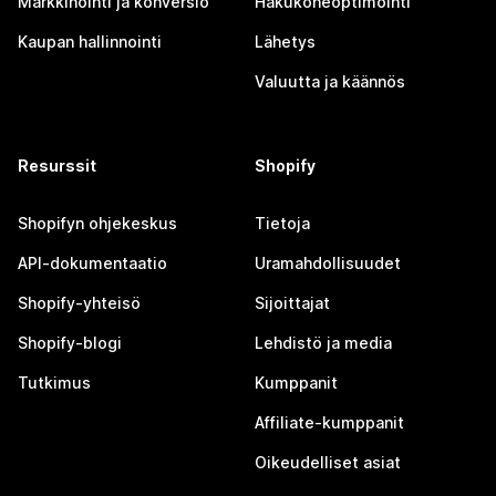
Markkinointi ja konversio
Hakukoneoptimointi
Kaupan hallinnointi
Lähetys
Valuutta ja käännös
Resurssit
Shopify
Shopifyn ohjekeskus
Tietoja
API-dokumentaatio
Uramahdollisuudet
Shopify-yhteisö
Sijoittajat
Shopify-blogi
Lehdistö ja media
Tutkimus
Kumppanit
Affiliate-kumppanit
Oikeudelliset asiat