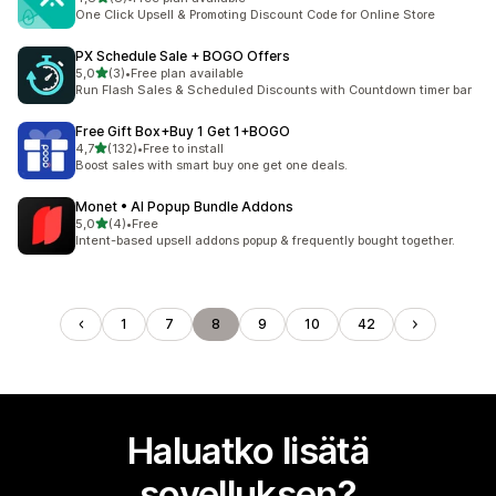
8 arvostelua yhteensä
One Click Upsell & Promoting Discount Code for Online Store
PX Schedule Sale + BOGO Offers
/ 5 tähteä
5,0
(3)
•
Free plan available
3 arvostelua yhteensä
Run Flash Sales & Scheduled Discounts with Countdown timer bar
Free Gift Box+Buy 1 Get 1+BOGO
/ 5 tähteä
4,7
(132)
•
Free to install
132 arvostelua yhteensä
Boost sales with smart buy one get one deals.
Monet • AI Popup Bundle Addons
/ 5 tähteä
5,0
(4)
•
Free
4 arvostelua yhteensä
Intent-based upsell addons popup & frequently bought together.
1
7
8
9
10
42
Haluatko lisätä
sovelluksen?