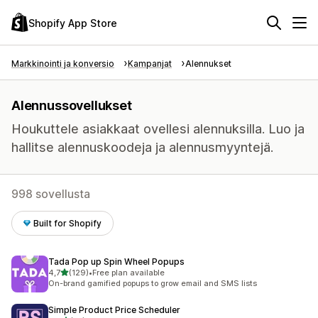
Shopify App Store
Markkinointi ja konversio
Kampanjat
Alennukset
Alennussovellukset
Houkuttele asiakkaat ovellesi alennuksilla. Luo ja
hallitse alennuskoodeja ja alennusmyyntejä.
998 sovellusta
Built for Shopify
Tada Pop up Spin Wheel Popups
/ 5 tähteä
4,7
(129)
•
Free plan available
129 arvostelua yhteensä
On-brand gamified popups to grow email and SMS lists
Simple Product Price Scheduler