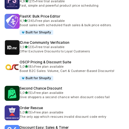
/ 5 tähteä
4,9
(27)
•
Free trial available
27 arvostelua yhteensä
Fast, simple and powerful product price scheduling
FlashX: Bulk Price Editor
/ 5 tähteä
4,1
(34)
•
Free plan available
34 arvostelua yhteensä
Boost sales with scheduled flash sales & bulk price editors.
Built for Shopify
ID.me Community Verification
/ 5 tähteä
3,5
(23)
•
Free trial available
23 arvostelua yhteensä
Offer Exclusive Discounts to Loyal Customers
OSCP Pricing & Discount Suite
/ 5 tähteä
5,0
(8)
•
Free plan available
8 arvostelua yhteensä
Boost B2C Sales: Volume, Cart & Customer-Based Discounts!
Built for Shopify
Second Chance Discount
/ 5 tähteä
5,0
(5)
•
Free plan available
5 arvostelua yhteensä
Give shoppers a second chance when discount codes fail
Order Rescue
/ 5 tähteä
5,0
(5)
•
Free plan available
5 arvostelua yhteensä
The only app which rescues invalid discount code entry
Discount Easy: Sales & Timer