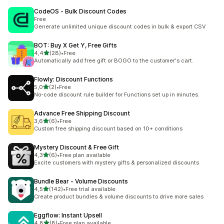
CodeOS ‑ Bulk Discount Codes
Free
Generate unlimited unique discount codes in bulk & export CSV
BOT: Buy X Get Y, Free Gifts
/ 5 tähteä
4,4
(28)
•
Free
28 arvostelua yhteensä
Automatically add free gift or BOGO to the customer's cart.
Flowly: Discount Functions
/ 5 tähteä
5,0
(2)
•
Free
2 arvostelua yhteensä
No-code discount rule builder for Functions set up in minutes.
Advance Free Shipping Discount
/ 5 tähteä
3,6
(6)
•
Free
6 arvostelua yhteensä
Custom free shipping discount based on 10+ conditions
Mystery Discount & Free Gift
/ 5 tähteä
4,3
(6)
•
Free plan available
6 arvostelua yhteensä
Excite customers with mystery gifts & personalized discounts
Bundle Bear ‑ Volume Discounts
/ 5 tähteä
4,5
(142)
•
Free trial available
142 arvostelua yhteensä
Create product bundles & volume discounts to drive more sales
Eggflow: Instant Upsell
/ 5 tähteä
4,8
(8)
•
Free plan available