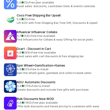
/ 5 tähteä
5,0
(3)
•
Free plan available
3 arvostelua yhteensä
Boost sales: discounts, countdown timer & events calendar
Coco Free Shipping Bar Upsell
/ 5 tähteä
5,0
(5)
•
Free
5 arvostelua yhteensä
Lift AOV with Free Shipping Bar, Free Gift, Discounts & Upsell
Afluencer Influencer Collabs
/ 5 tähteä
4,7
(34)
•
Free trial available
34 arvostelua yhteensä
Find Influencers for Collabs & easy Gifting for social posts.
Dcart ‑ Discount in Cart
/ 5 tähteä
4,9
(99)
•
Free trial available
99 arvostelua yhteensä
Boost sales with cart discounts & free shipping bar
Spin Wheel+Gamification+Games
/ 5 tähteä
4,9
(31)
•
Free to install
31 arvostelua yhteensä
Spin the wheel game, gameball and ruleta to boost sales
ADU: Automatic Discounts
/ 5 tähteä
4,4
(173)
•
Free to install
173 arvostelua yhteensä
Create discounts and include free gifts with purchase
Bulk Discounts Now WOD
/ 5 tähteä
4,6
(190)
•
Free plan available
190 arvostelua yhteensä
Offer bulk discounts and tiered pricing to customers with ease