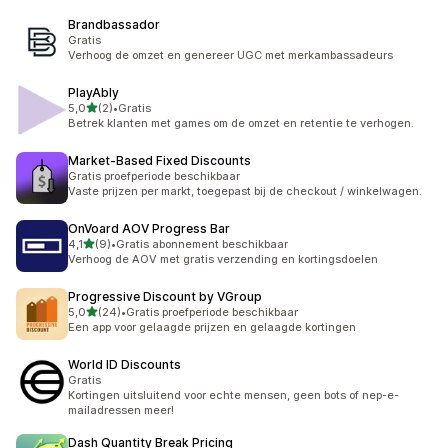
Brandbassador
Gratis
Verhoog de omzet en genereer UGC met merkambassadeurs
PlayAbly
van 5 sterren
5,0
(2)
•
Gratis
2 recensies in totaal
Betrek klanten met games om de omzet en retentie te verhogen.
Market‑Based Fixed Discounts
Gratis proefperiode beschikbaar
Vaste prijzen per markt, toegepast bij de checkout / winkelwagen.
OnVoard AOV Progress Bar
van 5 sterren
4,1
(9)
•
Gratis abonnement beschikbaar
9 recensies in totaal
Verhoog de AOV met gratis verzending en kortingsdoelen
Progressive Discount by VGroup
van 5 sterren
5,0
(24)
•
Gratis proefperiode beschikbaar
24 recensies in totaal
Een app voor gelaagde prijzen en gelaagde kortingen
World ID Discounts
Gratis
Kortingen uitsluitend voor echte mensen, geen bots of nep-e-
mailadressen meer!
Dash Quantity Break Pricing