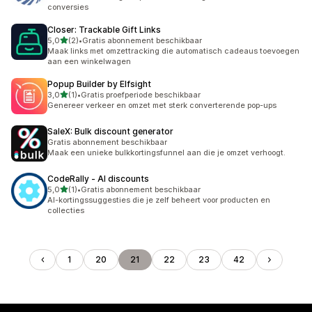
conversies
Closer: Trackable Gift Links
van 5 sterren
5,0
(2)
•
Gratis abonnement beschikbaar
2 recensies in totaal
Maak links met omzettracking die automatisch cadeaus toevoegen
aan een winkelwagen
Popup Builder by Elfsight
van 5 sterren
3,0
(1)
•
Gratis proefperiode beschikbaar
1 recensies in totaal
Genereer verkeer en omzet met sterk converterende pop-ups
SaleX: Bulk discount generator
Gratis abonnement beschikbaar
Maak een unieke bulkkortingsfunnel aan die je omzet verhoogt.
CodeRally ‑ AI discounts
van 5 sterren
5,0
(1)
•
Gratis abonnement beschikbaar
1 recensies in totaal
AI-kortingssuggesties die je zelf beheert voor producten en
collecties
1
20
21
22
23
42