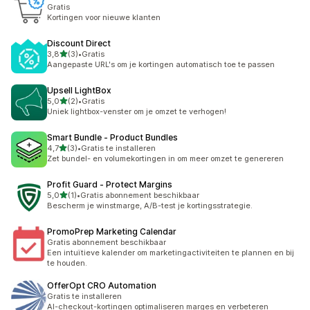
Gratis
Kortingen voor nieuwe klanten
Discount Direct
van 5 sterren
3,8
(3)
•
Gratis
3 recensies in totaal
Aangepaste URL's om je kortingen automatisch toe te passen
Upsell LightBox
van 5 sterren
5,0
(2)
•
Gratis
2 recensies in totaal
Uniek lightbox-venster om je omzet te verhogen!
Smart Bundle ‑ Product Bundles
van 5 sterren
4,7
(3)
•
Gratis te installeren
3 recensies in totaal
Zet bundel- en volumekortingen in om meer omzet te genereren
Profit Guard ‑ Protect Margins
van 5 sterren
5,0
(1)
•
Gratis abonnement beschikbaar
1 recensies in totaal
Bescherm je winstmarge, A/B-test je kortingsstrategie.
PromoPrep Marketing Calendar
Gratis abonnement beschikbaar
Een intuïtieve kalender om marketingactiviteiten te plannen en bij
te houden.
OfferOpt CRO Automation
Gratis te installeren
AI-checkout-kortingen optimaliseren marges en verbeteren