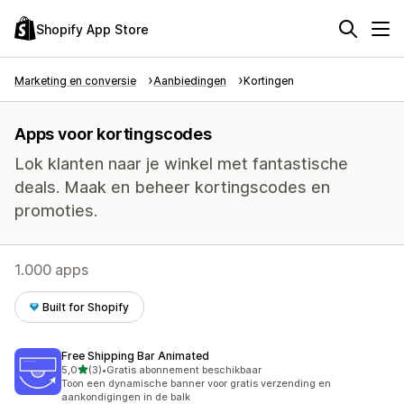
Shopify App Store
Marketing en conversie
Aanbiedingen
Kortingen
Apps voor kortingscodes
Lok klanten naar je winkel met fantastische
deals. Maak en beheer kortingscodes en
promoties.
1.000 apps
Built for Shopify
Free Shipping Bar Animated
van 5 sterren
5,0
(3)
•
Gratis abonnement beschikbaar
3 recensies in totaal
Toon een dynamische banner voor gratis verzending en
aankondigingen in de balk