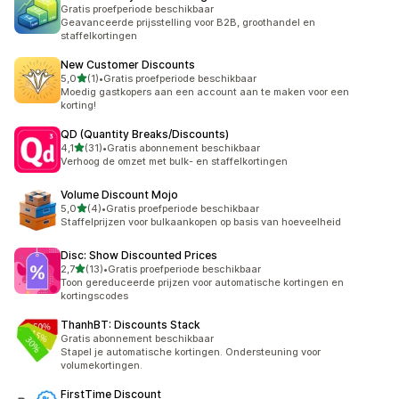
Gratis proefperiode beschikbaar
Geavanceerde prijsstelling voor B2B, groothandel en
staffelkortingen
New Customer Discounts
van 5 sterren
5,0
(1)
•
Gratis proefperiode beschikbaar
1 recensies in totaal
Moedig gastkopers aan een account aan te maken voor een
korting!
QD (Quantity Breaks/Discounts)
van 5 sterren
4,1
(31)
•
Gratis abonnement beschikbaar
31 recensies in totaal
Verhoog de omzet met bulk- en staffelkortingen
Volume Discount Mojo
van 5 sterren
5,0
(4)
•
Gratis proefperiode beschikbaar
4 recensies in totaal
Staffelprijzen voor bulkaankopen op basis van hoeveelheid
Disc: Show Discounted Prices
van 5 sterren
2,7
(13)
•
Gratis proefperiode beschikbaar
13 recensies in totaal
Toon gereduceerde prijzen voor automatische kortingen en
kortingscodes
ThanhBT: Discounts Stack
Gratis abonnement beschikbaar
Stapel je automatische kortingen. Ondersteuning voor
volumekortingen.
FirstTime Discount