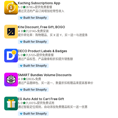
Kaching Subscriptions App
星（满分 5 星）
5.0
(818)
•
提供免费套餐
总共 818 条评论
通过灵活的产品订阅增加经常性收入
Built for Shopify
Kite Discount, Free Gift, BOGO
星（满分 5 星）
4.9
(1,014)
•
免费安装
总共 1014 条评论
提升转化率：购物赠品、买 X 送 Y、买一送一与进度条
Built for Shopify
DECO Product Labels & Badges
星（满分 5 星）
5.0
(1,512)
•
提供免费套餐
总共 1512 条评论
通过产品标签、产品徽章和折扣提升销售额
Built for Shopify
SMART Bundles Volume Discounts
星（满分 5 星）
4.9
(263)
•
免费
总共 263 条评论
通过产品捆绑包、买一送一、数量折扣和赠品来提高客单价
Built for Shopify
EG Auto Add to Cart Free Gift
星（满分 5 星）
5.0
(1,001)
•
提供免费试用
总共 1001 条评论
通过智能定位规则，自动添加免费赠品和买一送一优惠
Built for Shopify