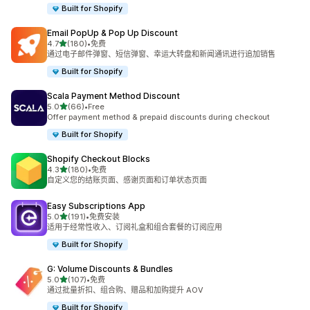
Built for Shopify
Email PopUp & Pop Up Discount
星（满分 5 星）
4.7
(180)
•
免费
总共 180 条评论
通过电子邮件弹窗、短信弹窗、幸运大转盘和新闻通讯进行追加销售
Built for Shopify
Scala Payment Method Discount
星（满分 5 星）
5.0
(66)
•
Free
总共 66 条评论
Offer payment method & prepaid discounts during checkout
Built for Shopify
Shopify Checkout Blocks
星（满分 5 星）
4.3
(180)
•
免费
总共 180 条评论
自定义您的结账页面、感谢页面和订单状态页面
Easy Subscriptions App
星（满分 5 星）
5.0
(191)
•
免费安装
总共 191 条评论
适用于经常性收入、订阅礼盒和组合套餐的订阅应用
Built for Shopify
G: Volume Discounts & Bundles
星（满分 5 星）
5.0
(107)
•
免费
总共 107 条评论
通过批量折扣、组合购、赠品和加购提升 AOV
Built for Shopify