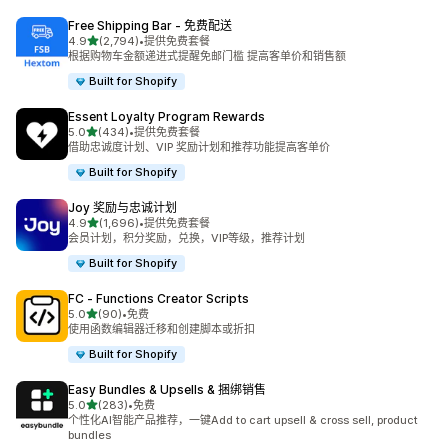
Free Shipping Bar ‑ 免费配送
星（满分 5 星）
4.9
(2,794)
•
提供免费套餐
总共 2794 条评论
根据购物车金额递进式提醒免邮门槛 提高客单价和销售额
Built for Shopify
Essent Loyalty Program Rewards
星（满分 5 星）
5.0
(434)
•
提供免费套餐
总共 434 条评论
借助忠诚度计划、VIP 奖励计划和推荐功能提高客单价
Built for Shopify
Joy 奖励与忠诚计划
星（满分 5 星）
4.9
(1,696)
•
提供免费套餐
总共 1696 条评论
会员计划，积分奖励，兑换，VIP等级，推荐计划
Built for Shopify
FC ‑ Functions Creator Scripts
星（满分 5 星）
5.0
(90)
•
免费
总共 90 条评论
使用函数编辑器迁移和创建脚本或折扣
Built for Shopify
Easy Bundles & Upsells & 捆绑销售
星（满分 5 星）
5.0
(283)
•
免费
总共 283 条评论
个性化AI智能产品推荐，一键Add to cart upsell & cross sell, product
bundles