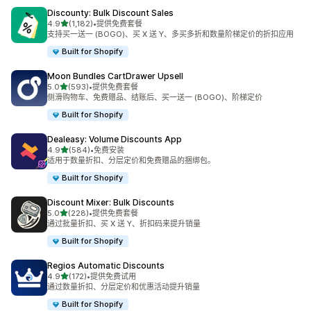
Discounty: Bulk Discount Sales
星（满分 5 星）
4.9
(1,182)
•
提供免费套餐
总共 1182 条评论
支持买一送一 (BOGO)、买 X 送 Y、多买多折和数量阶梯定价的折扣应用
Built for Shopify
Moon Bundles CartDrawer Upsell
星（满分 5 星）
5.0
(593)
•
提供免费套餐
总共 593 条评论
侧滑购物车、免费赠品、结账后、买一送一 (BOGO)、阶梯定价
Built for Shopify
Dealeasy: Volume Discounts App
星（满分 5 星）
4.9
(584)
•
免费安装
总共 584 条评论
适用于数量折扣、分层定价和免费赠品的捆绑包。
Built for Shopify
Discount Mixer: Bulk Discounts
星（满分 5 星）
5.0
(228)
•
提供免费套餐
总共 228 条评论
通过批量折扣、买 X 送 Y、折扣码来提升销量
Built for Shopify
Regios Automatic Discounts
星（满分 5 星）
4.9
(172)
•
提供免费试用
总共 172 条评论
通过数量折扣、分层定价和优惠活动提升销量
Built for Shopify