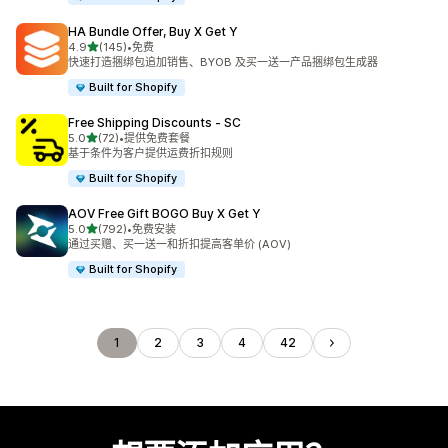
HA Bundle Offer, Buy X Get Y
星（满分 5 星）
4.9
(145)
•
免费
总共 145 条评论
快速打造捆绑包追加销售、BYOB 及买一送一产品捆绑包生成器
Built for Shopify
Free Shipping Discounts ‑ SC
星（满分 5 星）
5.0
(72)
•
提供免费套餐
总共 72 条评论
基于条件为客户提供运费折扣规则
Built for Shopify
AOV Free Gift BOGO Buy X Get Y
星（满分 5 星）
5.0
(792)
•
免费安装
总共 792 条评论
通过买赠、买一送一和折扣提高客单价 (AOV)
Built for Shopify
1
2
3
4
42