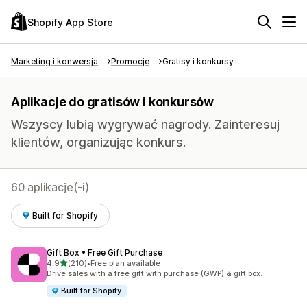
Shopify App Store
Marketing i konwersja
Promocje
Gratisy i konkursy
Aplikacje do gratisów i konkursów
Wszyscy lubią wygrywać nagrody. Zainteresuj
klientów, organizując konkurs.
60 aplikacje(-i)
Built for Shopify
Gift Box • Free Gift Purchase
na 5 gwiazdek
4,9
(210)
•
Free plan available
Łączna liczba recenzji: 210
Drive sales with a free gift with purchase (GWP) & gift box.
Built for Shopify