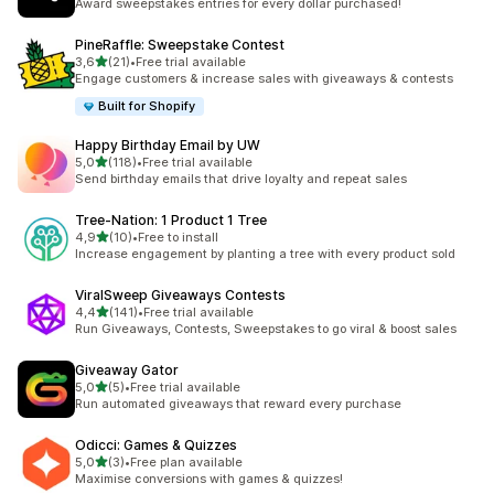
Award sweepstakes entries for every dollar purchased!
PineRaffle: Sweepstake Contest
na 5 gwiazdek
3,6
(21)
•
Free trial available
Łączna liczba recenzji: 21
Engage customers & increase sales with giveaways & contests
Built for Shopify
Happy Birthday Email by UW
na 5 gwiazdek
5,0
(118)
•
Free trial available
Łączna liczba recenzji: 118
Send birthday emails that drive loyalty and repeat sales
Tree‑Nation: 1 Product 1 Tree
na 5 gwiazdek
4,9
(10)
•
Free to install
Łączna liczba recenzji: 10
Increase engagement by planting a tree with every product sold
ViralSweep Giveaways Contests
na 5 gwiazdek
4,4
(141)
•
Free trial available
Łączna liczba recenzji: 141
Run Giveaways, Contests, Sweepstakes to go viral & boost sales
Giveaway Gator
na 5 gwiazdek
5,0
(5)
•
Free trial available
Łączna liczba recenzji: 5
Run automated giveaways that reward every purchase
Odicci: Games & Quizzes
na 5 gwiazdek
5,0
(3)
•
Free plan available
Łączna liczba recenzji: 3
Maximise conversions with games & quizzes!