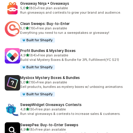
Giveaway Ninja • Giveaways
na 5 gwiazdek
5,0
(80)
•
Free plan available
Łączna liczba recenzji: 80
Run giveaways and contests to grow your brand and audience.
Clean Sweeps: Buy‑to‑Enter
na 5 gwiazdek
5,0
(19)
•
Free plan available
Łączna liczba recenzji: 19
Everything you need to run a sweepstakes or giveaway!
Built for Shopify
Profit Bundles & Mystery Boxes
na 5 gwiazdek
4,9
(64)
•
Free plan available
Łączna liczba recenzji: 64
Build viral Mystery Boxes & Bundle for 3PL Fulfillment(YC S21)
Built for Shopify
Mysbox Mystery Boxes & Bundles
na 5 gwiazdek
5,0
(19)
•
Free plan available
Łączna liczba recenzji: 19
Sell products, bundles as mystery boxes w/ unboxing animations
Built for Shopify
SweepWidget Giveaways Contests
na 5 gwiazdek
4,8
(9)
•
Free plan available
Łączna liczba recenzji: 9
Run viral giveaways & contests to increase sales & customers.
SweepPea: Buy‑to‑Enter Sweeps
na 5 gwiazdek
4,9
(8)
•
Free plan available
Łączna liczba recenzji: 8