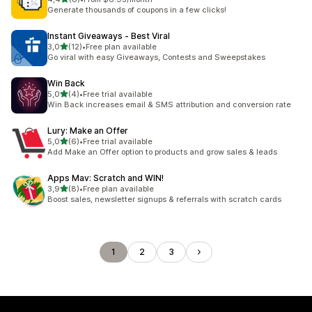
Łączna liczba recenzji: 8
Generate thousands of coupons in a few clicks!
Instant Giveaways ‑ Best Viral
na 5 gwiazdek
3,0
(12)
•
Free plan available
Łączna liczba recenzji: 12
Go viral with easy Giveaways, Contests and Sweepstakes
Win Back
na 5 gwiazdek
5,0
(4)
•
Free trial available
Łączna liczba recenzji: 4
Win Back increases email & SMS attribution and conversion rate
Lury: Make an Offer
na 5 gwiazdek
5,0
(6)
•
Free trial available
Łączna liczba recenzji: 6
Add Make an Offer option to products and grow sales & leads
Apps Mav: Scratch and WIN!
na 5 gwiazdek
3,9
(8)
•
Free plan available
Łączna liczba recenzji: 8
Boost sales, newsletter signups & referrals with scratch cards
1
2
3