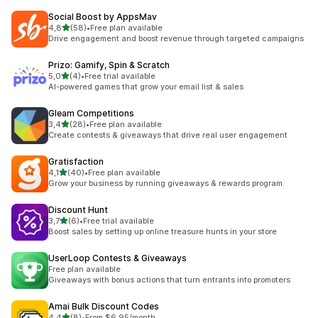
Social Boost by AppsMav
na 5 gwiazdek
4,8
(58)
•
Free plan available
Łączna liczba recenzji: 58
Drive engagement and boost revenue through targeted campaigns
Prizo: Gamify, Spin & Scratch
na 5 gwiazdek
5,0
(4)
•
Free trial available
Łączna liczba recenzji: 4
AI-powered games that grow your email list & sales
Gleam Competitions
na 5 gwiazdek
3,4
(28)
•
Free plan available
Łączna liczba recenzji: 28
Create contests & giveaways that drive real user engagement
Gratisfaction
na 5 gwiazdek
4,1
(40)
•
Free plan available
Łączna liczba recenzji: 40
Grow your business by running giveaways & rewards program.
Discount Hunt
na 5 gwiazdek
3,7
(6)
•
Free trial available
Łączna liczba recenzji: 6
Boost sales by setting up online treasure hunts in your store
UserLoop Contests & Giveaways
Free plan available
Giveaways with bonus actions that turn entrants into promoters
Amai Bulk Discount Codes
na 5 gwiazdek
4,4
(8)
•
From $6.95/month