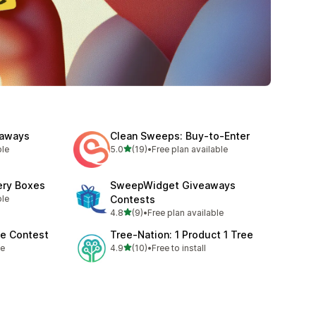
eaways
Clean Sweeps: Buy‑to‑Enter
5つ星中
ble
5.0
(19)
•
Free plan available
合計レビュー数：19件
ery Boxes
SweepWidget Giveaways
ble
Contests
5つ星中
4.8
(9)
•
Free plan available
合計レビュー数：9件
ke Contest
Tree‑Nation: 1 Product 1 Tree
5つ星中
le
4.9
(10)
•
Free to install
合計レビュー数：10件