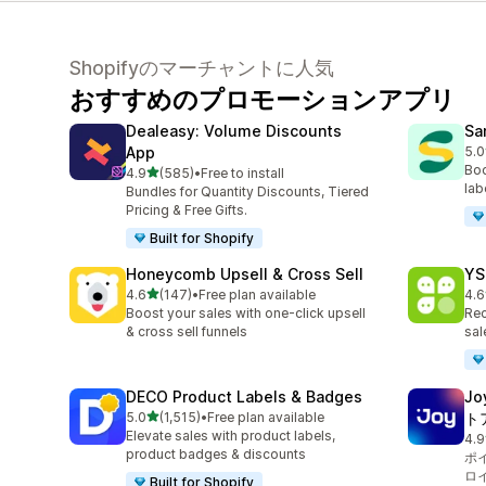
Shopifyのマーチャントに人気
おすすめのプロモーションアプリ
Dealeasy: Volume Discounts
Sa
App
5.0
合計
Boo
5つ星中
4.9
(585)
•
Free to install
合計レビュー数：585件
lab
Bundles for Quantity Discounts, Tiered
Pricing & Free Gifts.
Built for Shopify
Honeycomb Upsell & Cross Sell
YS
5つ星中
4.6
(147)
•
Free plan available
4.6
合計レビュー数：147件
合
Boost your sales with one-click upsell
Rec
& cross sell funnels
sal
DECO Product Labels & Badges
J
5つ星中
5.0
(1,515)
•
Free plan available
ト
合計レビュー数：1515件
Elevate sales with product labels,
4.9
合
product badges & discounts
ポ
ロ
Built for Shopify