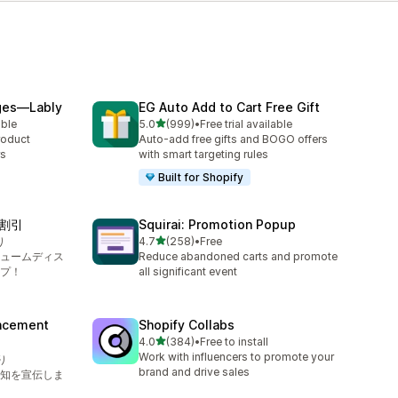
ges—Lably
EG Auto Add to Cart Free Gift
5つ星中
able
5.0
(999)
•
Free trial available
合計レビュー数：999件
roduct
Auto-add free gifts and BOGO offers
rs
with smart targeting rules
Built for Shopify
割引
Squirai: Promotion Popup
5つ星中
り
4.7
(258)
•
Free
合計レビュー数：258件
ュームディス
Reduce abandoned carts and promote
プ！
all significant event
ncement
Shopify Collabs
5つ星中
4.0
(384)
•
Free to install
合計レビュー数：384件
Work with influencers to promote your
り
brand and drive sales
知を宣伝しま