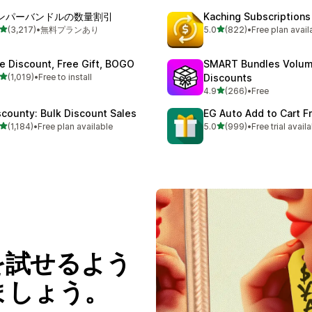
ンパーバンドルの数量割引
Kaching Subscriptions
5つ星中
5つ星中
(3,217)
•
無料プランあり
5.0
(822)
•
Free plan avail
計レビュー数：3217件
合計レビュー数：822件
te Discount, Free Gift, BOGO
SMART Bundles Volu
5つ星中
(1,019)
•
Free to install
Discounts
レビュー数：1019件
5つ星中
4.9
(266)
•
Free
合計レビュー数：266件
scounty: Bulk Discount Sales
EG Auto Add to Cart Fr
5つ星中
5つ星中
(1,184)
•
Free plan available
5.0
(999)
•
Free trial avail
レビュー数：1184件
合計レビュー数：999件
を試せるよう
ましょう。