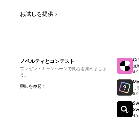
お試しを提供
G
ノベルティとコンテスト
無
プレゼントキャンペーンで関心を集めましょ
4.9
合
う。
M
興味を喚起
じ
5.0
合
Sw
Sw
4.9
合