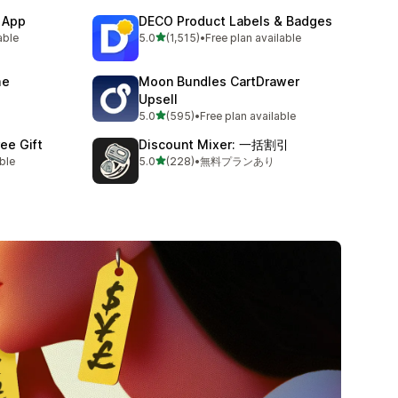
 App
DECO Product Labels & Badges
5つ星中
able
5.0
(1,515)
•
Free plan available
合計レビュー数：1515件
me
Moon Bundles CartDrawer
Upsell
5つ星中
5.0
(595)
•
Free plan available
合計レビュー数：595件
ee Gift
Discount Mixer: 一括割引
5つ星中
able
5.0
(228)
•
無料プランあり
合計レビュー数：228件