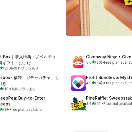
ift Box｜購入特典・ノベルティ・
Giveaway Ninja • Giv
5つ星中
料ギフト・おまけ
5.0
(80)
•
Free plan availa
合計レビュー数：80件
5つ星中
(210)
•
無料プランあり
計レビュー数：210件
ysbox‑ 福袋、ガチャガチャ、く
Profit Bundles & Myst
5つ星中
引き
4.9
(64)
•
Free plan availa
合計レビュー数：64件
5つ星中
(19)
•
無料プランあり
計レビュー数：19件
eepPea: Buy‑to‑Enter
PineRaffle: Sweepsta
5つ星中
eeps
3.6
(21)
•
Free trial availab
合計レビュー数：21件
5つ星中
(8)
•
Free plan available
計レビュー数：8件