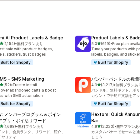
mi AI Product Labels & Badge
Product Labels & Bad
5つ星中
5つ星中
(1,154)
•
無料プランあり
5.0
(619)
•
Free plan avail
レビュー数：1154件
合計レビュー数：619件
st sale with product badges,
Tune your products with p
els, stickers, trust badges
labels, badges, and sticke
Built for Shopify
Built for Shopify
MS ‑ SMS Marketing
パンパーバンドルの数量
5つ星中
5つ星中
(52)
•
Free to install
4.9
(3,217)
•
無料プランあ
計レビュー数：52件
合計レビュー数：3217件
over abandoned carts & boost
バンドル、無料ギフト、ボリ
es with SMS automation
カウントで平均注文額をアッ
Built for Shopify
Built for Shopify
oy: メンバープログラム＆ポイン
Hextom: Quick Annou
アプリ・ポイ活リワード
Bar
5つ星中
5つ星中
(1,698)
•
無料プランあり
4.9
(2,220)
•
無料プランあ
計レビュー数：1698件
合計レビュー数：2220件
イント、会員ランク、リワード、紹介、
カスタムバナーでセールと通
イヤリティ
しょう