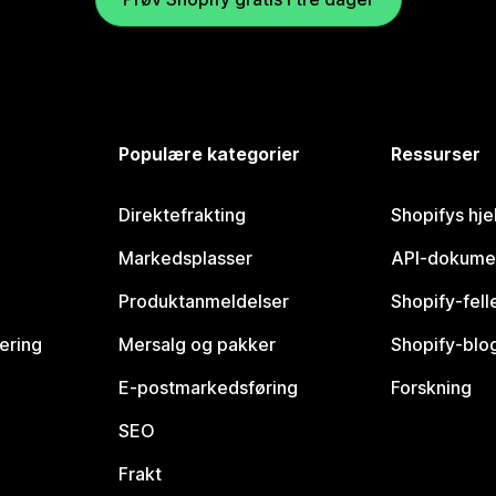
Populære kategorier
Ressurser
Direktefrakting
Shopifys hje
Markedsplasser
API-dokume
Produktanmeldelser
Shopify-fel
vering
Mersalg og pakker
Shopify-blo
E-postmarkedsføring
Forskning
SEO
Frakt