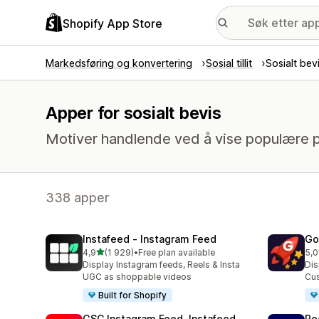
Shopify App Store
Markedsføring og konvertering
Sosial tillit
Sosialt bev
Apper for sosialt bevis
Motiver handlende ved å vise populære p
338 apper
Instafeed ‑ Instagram Feed
Go
av 5 stjerner
4,9
(1 929)
•
Free plan available
5,0
Totalt 1929 omtaler
Tot
Display Instagram feeds, Reels & Insta
Dis
UGC as shoppable videos
Cus
Built for Shopify
GSC Instagram Feed, Instafeed
Re