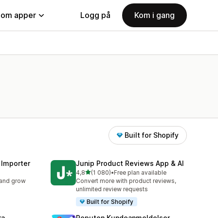
nom apper
Logg på
Kom i gang
Built for Shopify
 Importer
Junip Product Reviews App & AI
av 5 stjerner
4,8
(1 080)
•
Free plan available
Totalt 1080 omtaler
 and grow
Convert more with product reviews,
unlimited review requests
Built for Shopify
ra
Reputon Kundeanmeldelser