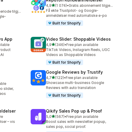
av 5 stjerner
4,9
(1 074)
•
Gratis abonnement tilgjengelig
Totalt 1074 omtaler
Få ekte Trustpilot- og Google-
Gratis prøveperiode tilgjengelig
anmeldelser med automatiske e-po
gle-
Built for Shopify
ws App
Video Slider: Shoppable Videos
av 5 stjerner
ilable
4,9
(346)
•
Free plan available
Totalt 346 omtaler
roduct
TikTok Videos, Instagram Reels, UGC
 AI
Videos as Shoppable Videos
Built for Shopify
Google Reviews by Trustify
av 5 stjerner
4,7
(122)
•
Free plan available
Totalt 122 omtaler
Showcase multi-business Google
able
Reviews with auto translation
 slider,
deos
Built for Shopify
ldelser
Qikify Sales Pop up & Proof
av 5 stjerner
re
5,0
(567)
•
Free plan available
Totalt 567 omtaler
ser – vis
Boost sales with newsletter popup,
sales pop, social proof.