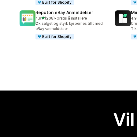
Built for Shopify
Reputon eBay Anmeldelser
Mi
av 5 stjerner
4,9
(208)
•
Gratis å installere
4,9
Totalt 208 omtaler
Tot
Øk salget og styrk kjøpernes tillit med
Cre
eBay-anmeldelser
Tik
Built for Shopify
Vil