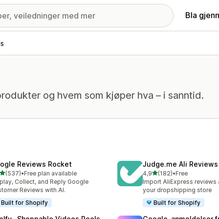
Bla gjen
is
rodukter og hvem som kjøper hva – i sanntid.
ogle Reviews Rocket
Judge.me Ali Reviews
av 5 stjerner
av 5 stjerner
(537)
•
Free plan available
4,9
(182)
•
Free
alt 537 omtaler
Totalt 182 omtaler
play, Collect, and Reply Google
Import AliExpress reviews
tomer Reviews with AI.
your dropshipping store
Built for Shopify
Built for Shopify
elfy‑ Shoppable Videos Reels
Google‑anmeldelser f