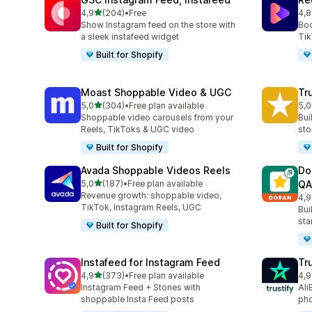
av 5 stjerner
4,9
(204)
•
Free
4,8
Totalt 204 omtaler
Tot
Show Instagram feed on the store with
Boo
a sleek instafeed widget
Tik
Built for Shopify
Moast Shoppable Video & UGC
Tr
av 5 stjerner
5,0
(304)
•
Free plan available
5,0
Totalt 304 omtaler
Tot
Shoppable video carousels from your
Bui
Reels, TikToks & UGC video
sto
Built for Shopify
Avada Shoppable Videos Reels
Do
av 5 stjerner
5,0
(187)
•
Free plan available
QA
Totalt 187 omtaler
Revenue growth: shoppable video,
4,9
Tot
TikTok, Instagram Reels, UGC
Bui
sta
Built for Shopify
Instafeed for Instagram Feed
Tr
av 5 stjerner
4,9
(373)
•
Free plan available
4,9
Totalt 373 omtaler
Tot
Instagram Feed + Stories with
Ali
shoppable Insta Feed posts
pho