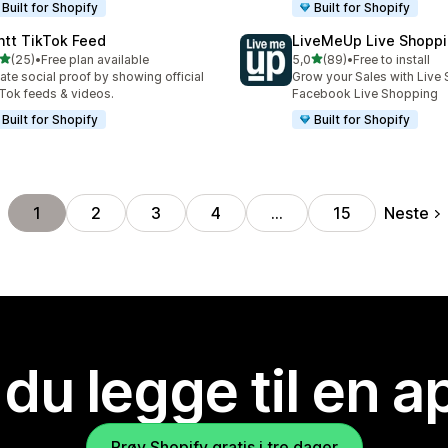
Built for Shopify
Built for Shopify
ntt TikTok Feed
LiveMeUp Live Shopp
av 5 stjerner
av 5 stjerner
(25)
•
Free plan available
5,0
(89)
•
Free to install
alt 25 omtaler
Totalt 89 omtaler
ate social proof by showing official
Grow your Sales with Live 
Tok feeds & videos.
Facebook Live Shopping
Built for Shopify
Built for Shopify
Neste
1
2
3
4
…
15
 du legge til en 
Prøv Shopify gratis i tre dager