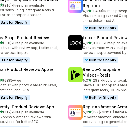
av 5 stjerner
(216)
•
Free plan available
Reputon
alt 216 omtaler
st sales using Instagram Reels &
av 5 stjerner
4,9
(1 400)
•
Totalt 1400 omtaler
Tok as shoppable videos
Vis, samle og svar på Goo
anmeldelser med AI
Built for Shopify
Built for Shopify
ustShop: Product Reviews
Loox ‑ Product Revie
av 5 stjerner
av 5 stjerner
(331)
•
Free plan available
4,9
(8 875)
•
Free plan ava
alt 331 omtaler
Totalt 8875 omtaler
ld trust with review app, testimonial,
Convert more with visual p
re reviews import
reviews, superpowered by
Built for Shopify
Built for Shopify
ran Product Reviews App &
ReelUp‑Shoppable
Videos+Reels
av 5 stjerner
av 5 stjerner
(688)
•
Free
5,0
(283)
•
Free plan avail
alt 688 omtaler
Totalt 283 omtaler
ld trust with photo & video reviews,
Show UGC shoppable video
r ratings, and Q&A
Instagram reels,TikTok vi
Built for Shopify
Built for Shopify
ustify: Product Reviews App
Reputon Amazon Anme
av 5 stjerner
av 5 stjerner
(412)
•
Free plan available
5,0
(184)
•
Gratis å installe
alt 412 omtaler
Totalt 184 omtaler
Express & Amazon reviews with
Importer Amazon-anmeldel
to/video for better SEO
produkt- og selgeromtaler