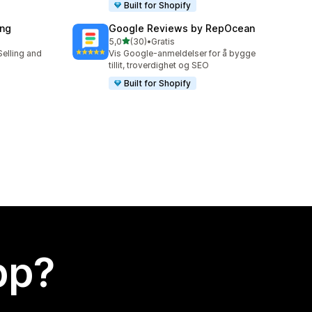
Built for Shopify
ing
Google Reviews by RepOcean
av 5 stjerner
5,0
(30)
•
Gratis
Totalt 30 omtaler
Selling and
Vis Google-anmeldelser for å bygge
tillit, troverdighet og SEO
Built for Shopify
app?