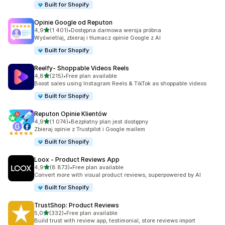
Built for Shopify
Opinie Google od Reputon
na 5 gwiazdek
4,9
(1 401)
•
Dostępna darmowa wersja próbna
Łączna liczba recenzji: 1401
Wyświetlaj, zbieraj i tłumacz opinie Google z AI
Built for Shopify
Reelfy‑ Shoppable Videos Reels
na 5 gwiazdek
4,8
(215)
•
Free plan available
Łączna liczba recenzji: 215
Boost sales using Instagram Reels & TikTok as shoppable videos
Built for Shopify
Reputon Opinie Klientów
na 5 gwiazdek
4,9
(1 074)
•
Bezpłatny plan jest dostępny
Łączna liczba recenzji: 1074
Zbieraj opinie z Trustpilot i Google mailem
Built for Shopify
Loox ‑ Product Reviews App
na 5 gwiazdek
4,9
(8 873)
•
Free plan available
Łączna liczba recenzji: 8873
Convert more with visual product reviews, superpowered by AI
Built for Shopify
TrustShop: Product Reviews
na 5 gwiazdek
5,0
(332)
•
Free plan available
Łączna liczba recenzji: 332
Build trust with review app, testimonial, store reviews import