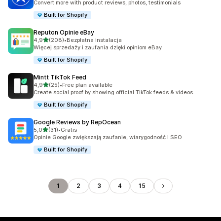
Convert more with product reviews, photos, testimonials
Built for Shopify
Reputon Opinie eBay
na 5 gwiazdek
4,9
(208)
•
Bezpłatna instalacja
Łączna liczba recenzji: 208
Więcej sprzedaży i zaufania dzięki opiniom eBay
Built for Shopify
Mintt TikTok Feed
na 5 gwiazdek
4,9
(25)
•
Free plan available
Łączna liczba recenzji: 25
Create social proof by showing official TikTok feeds & videos.
Built for Shopify
Google Reviews by RepOcean
na 5 gwiazdek
5,0
(31)
•
Gratis
Łączna liczba recenzji: 31
Opinie Google zwiększają zaufanie, wiarygodność i SEO
Built for Shopify
1
2
3
4
15