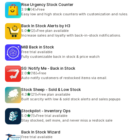
Rise Urgency Stock Counter
5つ星中
3.9
(4)
•
Free
合計レビュー数：4件
Easy low and high stock counters with customization and rules.
Back In Stock Alerts by H3
5つ星中
5.0
(2)
•
Free plan available
合計レビュー数：2件
Increase sales and loyalty with back-in-stock notifications.
MiB Back in Stock
Free trial available
Fully customizable back in stock & price watch
SG: Notify Me ‑ Back in Stock
5つ星中
2.0
(18)
•
Free
合計レビュー数：18件
Auto-notify customers of restocked items via email.
Stock Sheep ‑ Sold & Low Stock
5つ星中
4.3
(21)
•
Free plan available
合計レビュー数：21件
Built scarcity with low & sold stock alerts and sales popups
Stockpilot ‑ Inventory Ops
5つ星中
5.0
(1)
•
Free trial available
合計レビュー数：1件
Stay stocked, sell more, and never miss a restock sale
Back In Stock Wizard
Free trial available