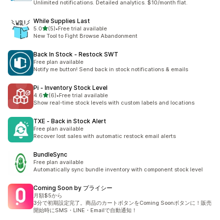
Unlimited notifications. Detailed analytics. $10/month flat.
While Supplies Last
5つ星中
5.0
(5)
•
Free trial available
合計レビュー数：5件
New Tool to Fight Browse Abandonment
Back In Stock ‑ Restock SWT
Free plan available
Notify me button! Send back in stock notifications & emails
Pi ‑ Inventory Stock Level
5つ星中
4.6
(6)
•
Free trial available
合計レビュー数：6件
Show real-time stock levels with custom labels and locations
TXE ‑ Back in Stock Alert
Free plan available
Recover lost sales with automatic restock email alerts
BundleSync
Free plan available
Automatically sync bundle inventory with component stock level
Coming Soon by プライシー
月額$5から
3分で初期設定完了。商品のカートボタンをComing Soonボタンに！販売
開始時にSMS・LINE・Emailで自動通知！