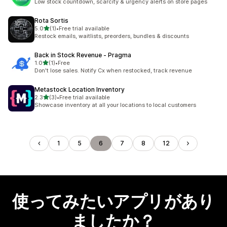
Low stock countdown, scarcity & urgency alerts on store pages
Rota Sortis
5つ星中
5.0
(1)
•
Free trial available
合計レビュー数：1件
Restock emails, waitlists, preorders, bundles & discounts
Back in Stock Revenue ‑ Pragma
5つ星中
1.0
(1)
•
Free
合計レビュー数：1件
Don't lose sales. Notify Cx when restocked, track revenue
Metastock Location Inventory
5つ星中
2.3
(3)
•
Free trial available
合計レビュー数：3件
Showcase inventory at all your locations to local customers
1
5
6
7
8
12
使ってみたいアプリがあり
ましたか？