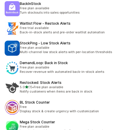
BackInStock
Free plan available
Turn stockouts into sales opportunities
Waitlist Flow ‑ Restock Alerts
Free trial available
Back-in-stock alerts and pre-order waitlist automation
StockPing ‑ Low Stock Alerts
Free plan available
Multi-channel low stock alerts with per-location thresholds
DemandLoop: Back in Stock
Free plan available
Recover revenue with automated back-in-stock alerts
Restocked: Stock Alerts
5つ星中
5.0
(1)
•
Free plan available
合計レビュー数：1件
Notify customers when items are back in stock
BL Stock Counter
Free
Display stock & create urgency with customization
Mega Stock Counter
Free plan available