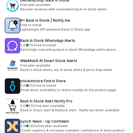
DemandLoop: Back in Stock
Free plan available
Recover revenue with automated back-in-stock alerts
R+ Back in Stock | Notify me
Free to install
Lightweight API-powered Back in Stock app
Back In Stock WhatsApp Alerts
de 5 estrelas
5,0
(1)
•
Free to install
1 total de avaliações
Send high-converting back in stock WhatsApp notifications
WebMobX AI Smart Stock Alerts
Free plan available
Back in stock alerts, out of stock alerts & price drop alerts
stockinstore Find in Store
de 5 estrelas
5,0
(1)
•
Free to install
1 total de avaliações
Show stock availability in stores nearby on the product page
Back In Stock Alert Notify Pro
de 5 estrelas
5,0
(1)
•
Free plan available
1 total de avaliações
Back in Stock alert & Restock alert - Notify me when available
syncX: Neon ‑ Up Confident
de 5 estrelas
3,9
(20)
•
Free plan available
20 total de avaliações
Create urgency & increase customer confidence of store product