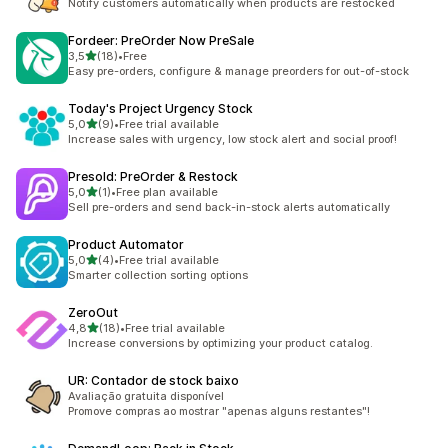
Notify customers automatically when products are restocked
Fordeer: PreOrder Now PreSale
de 5 estrelas
3,5
(18)
•
Free
18 total de avaliações
Easy pre-orders, configure & manage preorders for out-of-stock
Today's Project Urgency Stock
de 5 estrelas
5,0
(9)
•
Free trial available
9 total de avaliações
Increase sales with urgency, low stock alert and social proof!
Presold: PreOrder & Restock
de 5 estrelas
5,0
(1)
•
Free plan available
1 total de avaliações
Sell pre-orders and send back-in-stock alerts automatically
Product Automator
de 5 estrelas
5,0
(4)
•
Free trial available
4 total de avaliações
Smarter collection sorting options
ZeroOut
de 5 estrelas
4,8
(18)
•
Free trial available
18 total de avaliações
Increase conversions by optimizing your product catalog.
UR: Contador de stock baixo
Avaliação gratuita disponível
Promove compras ao mostrar "apenas alguns restantes"!