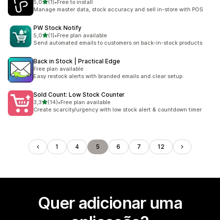
de 5 estrelas
5,0
(1)
•
Free to install
1 total de avaliações
Manage master data, stock accuracy and sell in-store with POS
PW Stock Notify
de 5 estrelas
5,0
(1)
•
Free plan available
1 total de avaliações
Send automated emails to customers on back-in-stock products
Back in Stock | Practical Edge
Free plan available
Easy restock alerts with branded emails and clear setup.
Sold Count: Low Stock Counter
de 5 estrelas
3,3
(14)
•
Free plan available
14 total de avaliações
Create scarcity/urgency with low stock alert & countdown timer
1
4
5
6
7
12
Quer adicionar uma