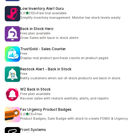
Low Inventory Alert Guru
de 5 estrelas
5,0
(10)
•
Free trial available
10 total de avaliações
Simplify inventory management. Monitor low stock levels easily
Back in Stock Hero
Free plan available
Grow Sales with back in stock alerts
TrustSold ‑ Sales Counter
Free
Display real product purchase counts on product pages
Restock Alert ‑ Back in Stock
Free
Notify customers when out-of-stock products are back in stock.
WZ Back In Stock
Free plan available
Recover sales with restock waitlists, alerts, and reports.
Fav Urgency Product Badges
de 5 estrelas
5,0
(3)
•
Free
3 total de avaliações
Product Badges, Sale Badge with stock to create FOMO & Urgency
Front Systems