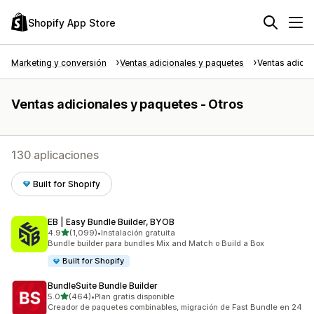
Shopify App Store
Marketing y conversión
Ventas adicionales y paquetes
Ventas adicio
Ventas adicionales y paquetes - Otros
130 aplicaciones
Built for Shopify
EB | Easy Bundle Builder, BYOB
de 5 estrellas
4.9
(1,099)
•
Instalación gratuita
1099 reseñas en total
Bundle builder para bundles Mix and Match o Build a Box
Built for Shopify
BundleSuite Bundle Builder
de 5 estrellas
5.0
(464)
•
Plan gratis disponible
464 reseñas en total
Creador de paquetes combinables, migración de Fast Bundle en 24