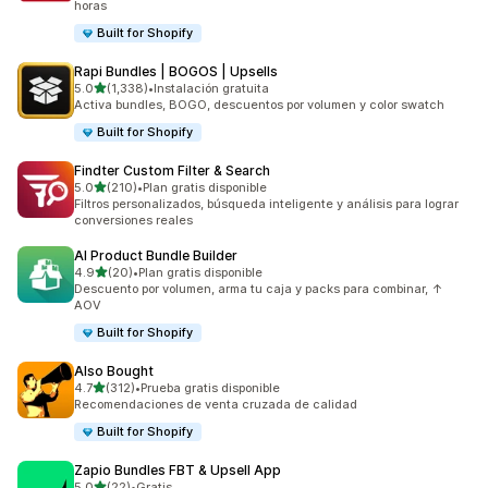
horas
Built for Shopify
Rapi Bundles | BOGOS | Upsells
de 5 estrellas
5.0
(1,338)
•
Instalación gratuita
1338 reseñas en total
Activa bundles, BOGO, descuentos por volumen y color swatch
Built for Shopify
Findter Custom Filter & Search
de 5 estrellas
5.0
(210)
•
Plan gratis disponible
210 reseñas en total
Filtros personalizados, búsqueda inteligente y análisis para lograr
conversiones reales
AI Product Bundle Builder
de 5 estrellas
4.9
(20)
•
Plan gratis disponible
20 reseñas en total
Descuento por volumen, arma tu caja y packs para combinar, ↑
AOV
Built for Shopify
Also Bought
de 5 estrellas
4.7
(312)
•
Prueba gratis disponible
312 reseñas en total
Recomendaciones de venta cruzada de calidad
Built for Shopify
Zapio Bundles FBT & Upsell App
de 5 estrellas
5.0
(22)
•
Gratis