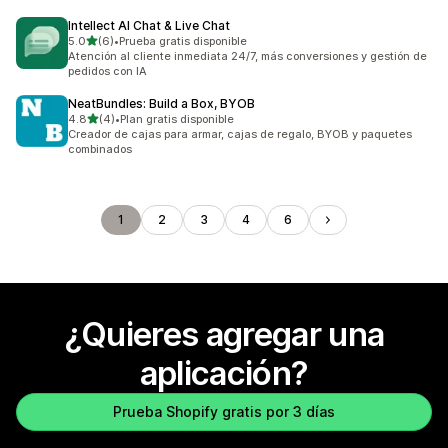
Intellect AI Chat & Live Chat
de 5 estrellas
5.0
(6)
•
Prueba gratis disponible
6 reseñas en total
Atención al cliente inmediata 24/7, más conversiones y gestión de
pedidos con IA
NeatBundles: Build a Box, BYOB
de 5 estrellas
4.8
(4)
•
Plan gratis disponible
4 reseñas en total
Creador de cajas para armar, cajas de regalo, BYOB y paquetes
combinados
1
2
3
4
6
¿Quieres agregar una
aplicación?
Prueba Shopify gratis por 3 días