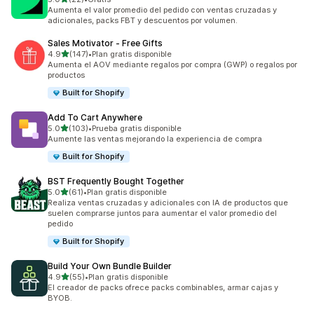
22 reseñas en total
Aumenta el valor promedio del pedido con ventas cruzadas y
adicionales, packs FBT y descuentos por volumen.
Sales Motivator ‑ Free Gifts
de 5 estrellas
4.9
(147)
•
Plan gratis disponible
147 reseñas en total
Aumenta el AOV mediante regalos por compra (GWP) o regalos por
productos
Built for Shopify
Add To Cart Anywhere
de 5 estrellas
5.0
(103)
•
Prueba gratis disponible
103 reseñas en total
Aumente las ventas mejorando la experiencia de compra
Built for Shopify
BST Frequently Bought Together
de 5 estrellas
5.0
(61)
•
Plan gratis disponible
61 reseñas en total
Realiza ventas cruzadas y adicionales con IA de productos que
suelen comprarse juntos para aumentar el valor promedio del
pedido
Built for Shopify
Build Your Own Bundle Builder
de 5 estrellas
4.9
(55)
•
Plan gratis disponible
55 reseñas en total
El creador de packs ofrece packs combinables, armar cajas y
BYOB.