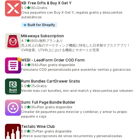
XB: Free Gifts & Buy X Get Y
de 5 estrellas
5.0
(6)
•
Gratis
6 reseñas en total
Crea paquetes con Buy X Get Y, regalos gratis y descuentos
automáticos
Built for Shopify
Mikawaya Subscription
de 5 estrellas
4.7
(60)
•
無料プランあり
60 reseñas en total
売上向上の為のマーケティング機能に特化した日本製サブスクアプリ！
CVR改善、LTV向上における機能とサポートが充実
WEBI ‑ LeadForm Order COD Form
de 5 estrellas
4.8
(94)
•
Plan gratis disponible
94 reseñas en total
Formulario COD personalizado para aumentar ventas y ganancias
Rumi Bundles CartDrawer Gratis
de 5 estrellas
5.0
(7)
•
Gratis
7 reseñas en total
Vende más con bundles, mix-and-match y descuentos por volumen.
Sumi: Full Page Bundle Builder
de 5 estrellas
5.0
(9)
•
Plan gratis disponible
9 reseñas en total
Creador de paquetes para mezclar y combinar, y armar tu propio
paquete o caja
Tectalic Wine Club
de 5 estrellas
5.0
(7)
•
Plan gratis disponible
7 reseñas en total
Ofrece suscripciones de vinos recurrentes y personalizadas