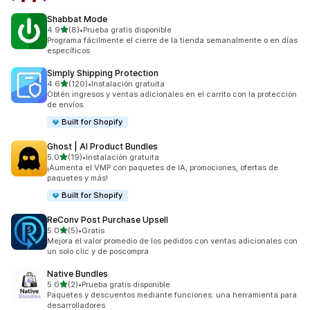
Shabbat Mode
de 5 estrellas
4.9
(8)
•
Prueba gratis disponible
8 reseñas en total
Programa fácilmente el cierre de la tienda semanalmente o en días
específicos
Simply Shipping Protection
de 5 estrellas
4.6
(120)
•
Instalación gratuita
120 reseñas en total
Obtén ingresos y ventas adicionales en el carrito con la protección
de envíos.
Built for Shopify
Ghost | AI Product Bundles
de 5 estrellas
5.0
(19)
•
Instalación gratuita
19 reseñas en total
¡Aumenta el VMP con paquetes de IA, promociones, ofertas de
paquetes y más!
Built for Shopify
ReConv Post Purchase Upsell
de 5 estrellas
5.0
(5)
•
Gratis
5 reseñas en total
Mejora el valor promedio de los pedidos con ventas adicionales con
un solo clic y de poscompra
Native Bundles
de 5 estrellas
5.0
(2)
•
Prueba gratis disponible
2 reseñas en total
Paquetes y descuentos mediante funciones: una herramienta para
desarrolladores