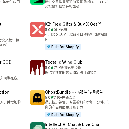
19年最佳应用
通过交叉销售和追加销售捆绑包、FBT 以
及批量折扣提升客单价
t
XB: Free Gifts & Buy X Get Y
星（满分 5 星）
5.0
(6)
•
免费
总共 6 条评论
利用买 X 送 Y、赠品和自动折扣创建捆绑
包
进行交叉销售和
OV)
Built for Shopify
er COD
Tectalic Wine Club
星（满分 5 星）
5.0
(7)
•
提供免费套餐
总共 7 条评论
提供个性化的葡萄酒定期订阅服务
实现潜在客户
ction
GhostBundle ‑ 小部件与捆绑包
星（满分 5 星）
5.0
(19)
•
免费安装
总共 19 条评论
入，并增加购
通过捆绑销售、专属折扣和智能小部件，让
你的产品页面更具吸引力！
Built for Shopify
Intellect AI Chat & Live Chat