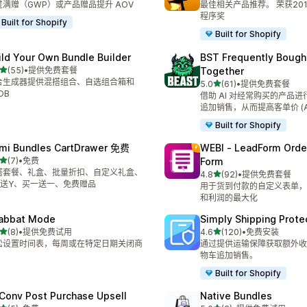
过满赠（GWP）或产品赠品提升 AOV
最佳相关产品推荐。 荣获20
程序奖
Built for Shopify
Built for Shopify
ild Your Own Bundle Builder
BST Frequently Bough
星（满分 5 星）
(55)
•
提供免费套餐
Together
 55 条评论
合生成器提供混搭组合、自选组合箱和
星（满分 5 星）
5.0
(61)
•
提供免费套餐
总共 61 条评论
OB
借助 AI 对经常购买的产品
追加销售，从而提高客单价 (A
Built for Shopify
mi Bundles CartDrawer 免费
WEBI ‑ LeadForm Ord
星（满分 5 星）
(7)
•
免费
Form
 7 条评论
搭套餐、礼盒、批量折扣、自定义礼盒、
星（满分 5 星）
4.8
(92)
•
提供免费套餐
总共 92 条评论
X送Y、买一送一、免费赠品
用于货到付款的自定义表单，
和利润的最大化
abbat Mode
Simply Shipping Prote
星（满分 5 星）
星（满分 5 星）
(8)
•
提供免费试用
4.6
(120)
•
免费安装
 8 条评论
总共 120 条评论
松设置时间表，每周或在特定日期关闭商
通过提供运输保障获取额外收
物车追加销售。
Built for Shopify
Conv Post Purchase Upsell
Native Bundles