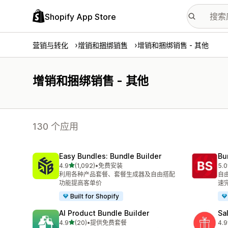
Shopify App Store
营销与转化
增销和捆绑销售
增销和捆绑销售 - 其他
增销和捆绑销售 - 其他
130 个应用
Easy Bundles: Bundle Builder
Bu
星（满分 5 星）
4.9
(1,092)
•
免费安装
5.0
总共 1092 条评论
总共
利用各种产品套餐、套餐生成器及自由搭配
自
功能提高客单价
速
Built for Shopify
AI Product Bundle Builder
Sa
星（满分 5 星）
4.9
(20)
•
提供免费套餐
4.9
总共 20 条评论
总共