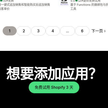
星（满分 5 星）
星（满分 5 星）
(5)
•
免费
5.0
(2)
•
提供免费试用
 5 条评论
总共 2 条评论
用一键式追加销售和智能购买后追加销售
基于 Functions 的捆绑包与
高客单价
工具
下一页
1
2
3
4
…
6
想要添加应用？
免费试用 Shopify 3 天