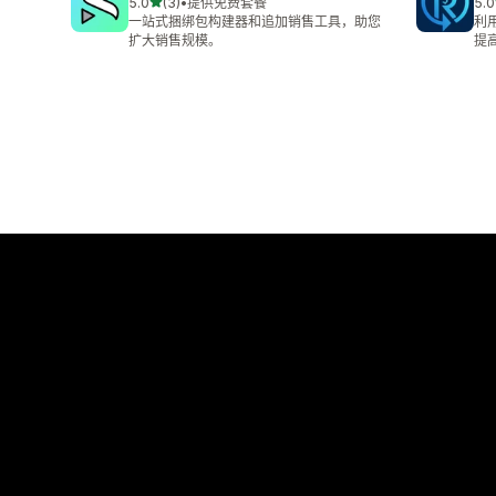
星（满分 5 星）
5.0
(3)
•
提供免费套餐
5.0
总共 3 条评论
总共
一站式捆绑包构建器和追加销售工具，助您
利
扩大销售规模。
提