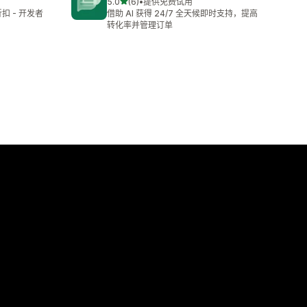
星（满分 5 星）
5.0
(6)
•
提供免费试用
总共 6 条评论
折扣 - 开发者
借助 AI 获得 24/7 全天候即时支持，提高
转化率并管理订单