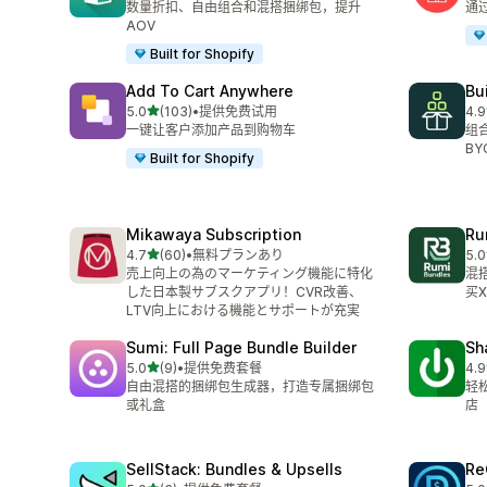
数量折扣、自由组合和混搭捆绑包，提升
通
AOV
Built for Shopify
Add To Cart Anywhere
Bu
星（满分 5 星）
5.0
(103)
•
提供免费试用
4.9
总共 103 条评论
总共
一键让客户添加产品到购物车
组
BY
Built for Shopify
Mikawaya Subscription
Ru
星（满分 5 星）
4.7
(60)
•
無料プランあり
5.0
总共 60 条评论
总共
売上向上の為のマーケティング機能に特化
混
した日本製サブスクアプリ！CVR改善、
买
LTV向上における機能とサポートが充実
Sumi: Full Page Bundle Builder
Sh
星（满分 5 星）
5.0
(9)
•
提供免费套餐
4.9
总共 9 条评论
总共
自由混搭的捆绑包生成器，打造专属捆绑包
轻
或礼盒
店
SellStack: Bundles & Upsells
Re