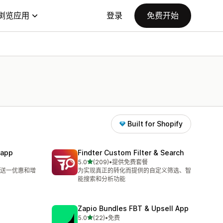
浏览应用
登录
免费开始
Built for Shopify
 app
Findter Custom Filter & Search
星（满分 5 星）
5.0
(209)
•
提供免费套餐
总共 209 条评论
送一优惠和增
为实现真正的转化而提供的自定义筛选、智
能搜索和分析功能
Zapio Bundles FBT & Upsell App
星（满分 5 星）
5.0
(22)
•
免费
总共 22 条评论