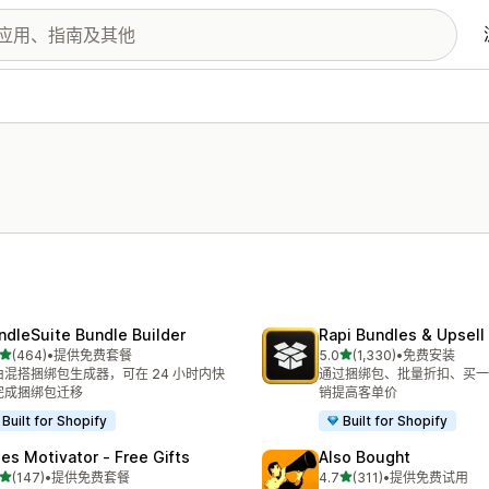
ndleSuite Bundle Builder
Rapi Bundles & Upsell
星（满分 5 星）
星（满分 5 星）
(464)
•
提供免费套餐
5.0
(1,330)
•
免费安装
 464 条评论
总共 1330 条评论
由混搭捆绑包生成器，可在 24 小时内快
通过捆绑包、批量折扣、买一
完成捆绑包迁移
销提高客单价
Built for Shopify
Built for Shopify
les Motivator ‑ Free Gifts
Also Bought
星（满分 5 星）
星（满分 5 星）
(147)
•
提供免费套餐
4.7
(311)
•
提供免费试用
 147 条评论
总共 311 条评论