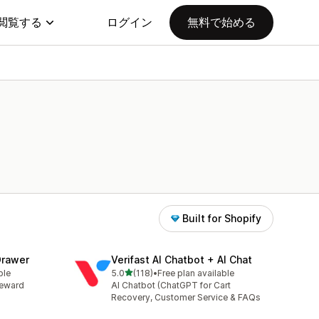
閲覧する
ログイン
無料で始める
Built for Shopify
Drawer
Verifast AI Chatbot + AI Chat
5つ星中
ble
5.0
(118)
•
Free plan available
合計レビュー数：118件
Reward
AI Chatbot (ChatGPT for Cart
Recovery, Customer Service & FAQs