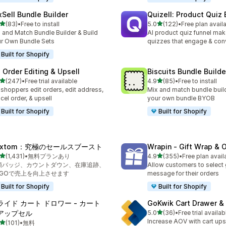
xSell Bundle Builder
Quizell: Product Quiz 
5つ星中
5つ星中
(83)
•
Free to install
5.0
(122)
•
Free plan avail
計レビュー数：83件
合計レビュー数：122件
 and Match Bundle Builder & Build
AI product quiz funnel mak
r Own Bundle Sets
quizzes that engage & con
Built for Shopify
: Order Editing & Upsell
Biscuits Bundle Builde
5つ星中
5つ星中
(247)
•
Free trial available
4.9
(85)
•
Free to install
計レビュー数：247件
合計レビュー数：85件
 shoppers edit orders, edit address,
Mix and match bundle build
cel order, & upsell
your own bundle BYOB
Built for Shopify
Built for Shopify
extom：究極のセールスブースト
Wrapin ‑ Gift Wrap & 
5つ星中
5つ星中
(1,431)
•
無料プランあり
4.9
(355)
•
Free plan avail
レビュー数：1431件
合計レビュー数：355件
頼バッジ、カウントダウン、在庫追跡、
Allow customers to select 
OGOで売上を向上させます
message for their orders
Built for Shopify
Built for Shopify
ライド カート ドロワー ‑ カート
GoKwik Cart Drawer & 
5つ星中
アップセル
5.0
(36)
•
Free trial availab
合計レビュー数：36件
Increase AOV with cart ups
5つ星中
(101)
•
無料