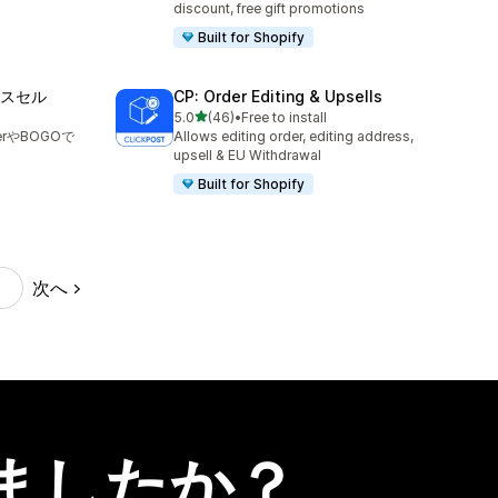
discount, free gift promotions
Built for Shopify
ロスセル
CP: Order Editing & Upsells
5つ星中
5.0
(46)
•
Free to install
合計レビュー数：46件
therやBOGOで
Allows editing order, editing address,
upsell & EU Withdrawal
Built for Shopify
次へ
ましたか？