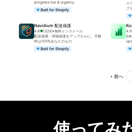
合
progress bar & urgency.
ス
プ
Built for Shopify
Navidium 配送保護
Ko
5つ星中
4.8
(329)
•
無料インストール
4.9
合計レビュー数：329件
合
配送保護・荷物保護をアップセルに。手数
Set
料は100%あなたのもの
ups
Built for Shopify
前へ
使ってみ