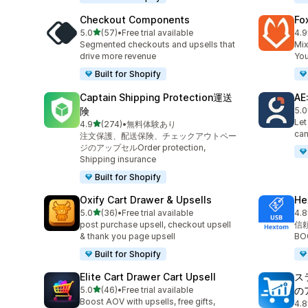
Checkout Components
Fo
5つ星中
5.0
(57)
•
Free trial available
4.9
合計レビュー数：57件
合
Segmented checkouts and upsells that
Mix
drive more revenue
You
Built for Shopify
Captain Shipping Protection運送
AE
険
5.0
合
Let
5つ星中
4.9
(274)
•
無料体験あり
合計レビュー数：274件
can
注文保護、配送保険、チェックアウトペー
ジのアップセルOrder protection,
Shipping insurance
Built for Shopify
Oxify Cart Drawer & Upsells
H
5つ星中
5.0
(36)
•
Free trial available
4.8
合計レビュー数：36件
合計
post purchase upsell, checkout upsell
信
& thank you page upsell
B
Built for Shopify
Elite Cart Drawer Cart Upsell
ス
5つ星中
5.0
(46)
•
Free trial available
の
合計レビュー数：46件
Boost AOV with upsells, free gifts,
4.8