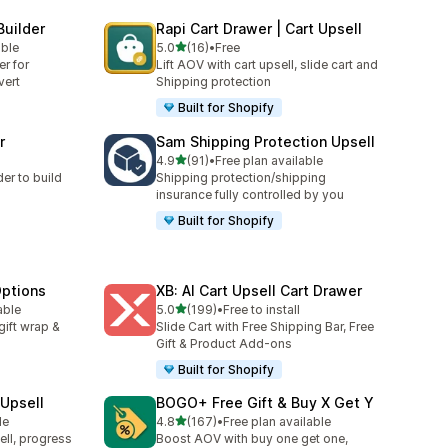
Builder
Rapi Cart Drawer | Cart Upsell
5つ星中
able
5.0
(16)
•
Free
合計レビュー数：16件
er for
Lift AOV with cart upsell, slide cart and
vert
Shipping protection
Built for Shopify
r
Sam Shipping Protection Upsell
5つ星中
4.9
(91)
•
Free plan available
合計レビュー数：91件
er to build
Shipping protection/shipping
insurance fully controlled by you
Built for Shopify
Options
XB: AI Cart Upsell Cart Drawer
5つ星中
able
5.0
(199)
•
Free to install
合計レビュー数：199件
gift wrap &
Slide Cart with Free Shipping Bar, Free
Gift & Product Add-ons
Built for Shopify
Upsell
BOGO+ Free Gift & Buy X Get Y
5つ星中
le
4.8
(167)
•
Free plan available
合計レビュー数：167件
ell, progress
Boost AOV with buy one get one,