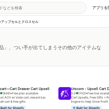
アプリを
アップセルとクロスセル
品」、つい手が出てしまうその他のアイテムな
cart—Cart Drawer Cart Upsell
Unicorn ‑ Upsell Cart 
5つ星中
5つ星中
(846)
•
Free plan available
5.0
(102)
•
Free trial availa
計レビュー数：846件
合計レビュー数：102件
st AOV w/ slide cart, reward bar,
Cart Upsells, Free Gifts + 
ell cart & free gifts
Engine to Help Grow Profit
Built for Shopify
Built for Shopify