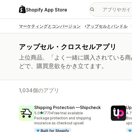
Shopify App Store
マーケティングとコンバージョン
アップセルとバンドル
アップセル・クロスセルアプリ
上位商品、「よく一緒に購入されている商
どで、購買意欲をかき立てます。
1,034個のアプリ
Shipping Protection —Shipcheck
Up
5つ星中
5.0
(77)
•
Free trial available
4.7
合計レビュー数：77件
合
Package protection and shipping
Boo
insurance as checkout upsell
ups
Built for Shopify