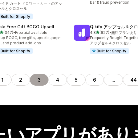
計レビュー数：101件
bar & fraud prevention
ライド カート ドロワー - カートのアッ
セルとクロスセル
Built for Shopify
ala Free Gift BOGO Upsell
Qikify アップセル＆ク
5つ星中
5つ星中
(347)
•
Free trial available
4.8
(627)
•
無料プランあり
計レビュー数：347件
合計レビュー数：627件
 up BOGO, free gifts, upsells, pop-
Frequently Bought Toge
, and product add-ons
アップセル＆クロスセル
Built for Shopify
Built for Shopify
1
2
3
4
5
6
…
44
たいアプリがあり