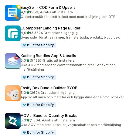
EasySell ‑ COD Form & Upsells
av 5 stjärnor
4,9
(959)
•
Gratis att installera
959 recensioner totalt
Orderformulär för postförskott med merförsäljning och OTP
EComposer Landing Page Builder
av 5 stjärnor
4,9
(3 352)
•
Gratisplan tillgänglig
3352 recensioner totalt
Bygg sidor för att sälja mer, från startsida, produkt, blogg osv.
Built for Shopify
Kaching Bundles App & Upsells
av 5 stjärnor
5,0
(5 128)
•
Gratis att installera
5128 recensioner totalt
Öka AOV med app för kvantitetsrabatter, produktpaket och
merförsäljning
Built for Shopify
Easify Box Bundle Builder BYOB
av 5 stjärnor
5,0
(262)
•
Gratisplan tillgänglig
262 recensioner totalt
App för att mixa och matcha och bygga dina egna produktpaket
Built for Shopify
AOV.ai Bundles Quantity Breaks
av 5 stjärnor
5,0
(1 504)
•
Gratis att installera
1504 recensioner totalt
Öka AOV med produktpaket, volymrabatter och merförsäljning
Built for Shopify