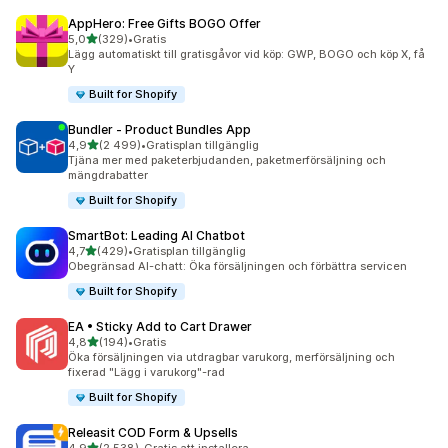
AppHero: Free Gifts BOGO Offer
av 5 stjärnor
5,0
(329)
•
Gratis
329 recensioner totalt
Lägg automatiskt till gratisgåvor vid köp: GWP, BOGO och köp X, få
Y
Built for Shopify
Bundler ‑ Product Bundles App
av 5 stjärnor
4,9
(2 499)
•
Gratisplan tillgänglig
2499 recensioner totalt
Tjäna mer med paketerbjudanden, paketmerförsäljning och
mängdrabatter
Built for Shopify
SmartBot: Leading AI Chatbot
av 5 stjärnor
4,7
(429)
•
Gratisplan tillgänglig
429 recensioner totalt
Obegränsad AI-chatt: Öka försäljningen och förbättra servicen
Built for Shopify
EA • Sticky Add to Cart Drawer
av 5 stjärnor
4,8
(194)
•
Gratis
194 recensioner totalt
Öka försäljningen via utdragbar varukorg, merförsäljning och
fixerad "Lägg i varukorg"-rad
Built for Shopify
Releasit COD Form & Upsells
av 5 stjärnor