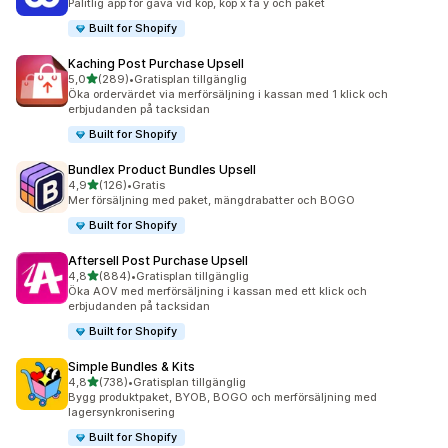
Pålitlig app för gåva vid köp, köp x få y och paket
Built for Shopify
Kaching Post Purchase Upsell
av 5 stjärnor
5,0
(289)
•
Gratisplan tillgänglig
289 recensioner totalt
Öka ordervärdet via merförsäljning i kassan med 1 klick och
erbjudanden på tacksidan
Built for Shopify
Bundlex Product Bundles Upsell
av 5 stjärnor
4,9
(126)
•
Gratis
126 recensioner totalt
Mer försäljning med paket, mängdrabatter och BOGO
Built for Shopify
Aftersell Post Purchase Upsell
av 5 stjärnor
4,8
(884)
•
Gratisplan tillgänglig
884 recensioner totalt
Öka AOV med merförsäljning i kassan med ett klick och
erbjudanden på tacksidan
Built for Shopify
Simple Bundles & Kits
av 5 stjärnor
4,8
(738)
•
Gratisplan tillgänglig
738 recensioner totalt
Bygg produktpaket, BYOB, BOGO och merförsäljning med
lagersynkronisering
Built for Shopify