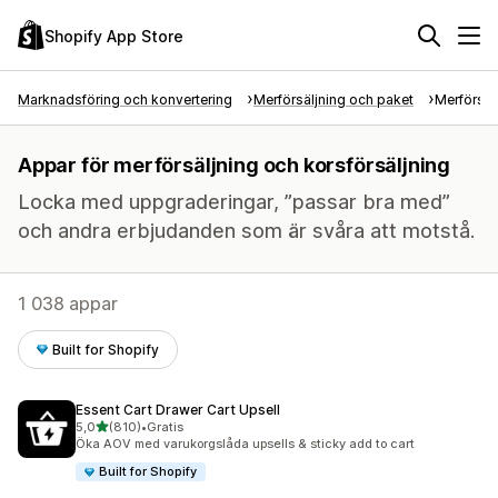
Shopify App Store
Marknadsföring och konvertering
Merförsäljning och paket
Merförsäl
Appar för merförsäljning och korsförsäljning
Locka med uppgraderingar, ”passar bra med”
och andra erbjudanden som är svåra att motstå.
1 038 appar
Built for Shopify
Essent Cart Drawer Cart Upsell
av 5 stjärnor
5,0
(810)
•
Gratis
810 recensioner totalt
Öka AOV med varukorgslåda upsells & sticky add to cart
Built for Shopify