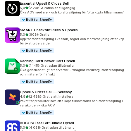
Essential Upsell & Cross Sell
av 5 stjärnor
5,0
(2 208)
•
Gratisplan tillgänglig
2208 recensioner totalt
Öka AOV med mer- och korsförsäljning för ”ofta köpta tillsammans”
Built for Shopify
SMART Checkout Rules & Upsells
av 5 stjärnor
5,0
(608)
•
Gratis
608 recensioner totalt
App för merförsäljning i kassan, regler och merförsäljning efter köp
för ökat ordervärde
Built for Shopify
Kaching CartDrawer Cart Upsell
av 5 stjärnor
5,0
(1 145)
•
Gratisplan tillgänglig
1145 recensioner totalt
Öka genomsnittligt ordervärde: utdragbar varukorg, merförsäljning
och mätare för fri frakt
Built for Shopify
Upsell & Cross Sell — Selleasy
av 5 stjärnor
4,9
(2 488)
•
Gratis att installera
2488 recensioner totalt
Paket för produkter som ofta köps tillsammans och merförsäljning i
varukorgen – öka AOV
Built for Shopify
BOGOS: Free Gift Bundle Upsell
av 5 stjärnor
5,0
(4 051)
•
Gratisplan tillgänglig
4051 recensioner totalt