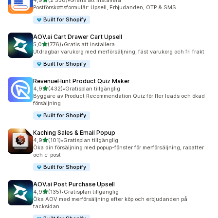
4,9
(2 538)
•
Gratis att installera
2538 recensioner totalt
Postförskottsformulär: Upsell, Erbjudanden, OTP & SMS
Built for Shopify
AOV.ai Cart Drawer Cart Upsell
av 5 stjärnor
5,0
(776)
•
Gratis att installera
776 recensioner totalt
Utdragbar varukorg med merförsäljning, fäst varukorg och fri frakt
Built for Shopify
RevenueHunt Product Quiz Maker
av 5 stjärnor
4,9
(432)
•
Gratisplan tillgänglig
432 recensioner totalt
Byggare av Product Recommendation Quiz för fler leads och ökad
försäljning
Built for Shopify
Kaching Sales & Email Popup
av 5 stjärnor
4,9
(101)
•
Gratisplan tillgänglig
101 recensioner totalt
Öka din försäljning med popup-fönster för merförsäljning, rabatter
och e-post
Built for Shopify
AOV.ai Post Purchase Upsell
av 5 stjärnor
4,9
(135)
•
Gratisplan tillgänglig
135 recensioner totalt
Öka AOV med merförsäljning efter köp och erbjudanden på
tacksidan