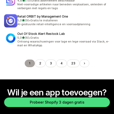
van 5 sterren
4,8
(11)
•
Gratis abonnement beschikbaar
11 recensies in totaal
Niet-voorradige artikelen naar beneden verplaatsen, omleiden of
verbergen met regels en tags
Retail ORBIT by Management One
van 5 sterren
5,0
(9)
•
Gratis te installeren
9 recensies in totaal
AI-gestuurde retail-intelligence en voorraadplanning
Out Of Stock Alert Restock Lab
van 5 sterren
5,0
(8)
•
Gratis
8 recensies in totaal
Ontvang waarschuwingen voor lage en lege voorraad via Slack, e-
mail en WhatsApp.
1
2
3
4
23
Wil je een app toevoegen?
Probeer Shopify 3 dagen gratis