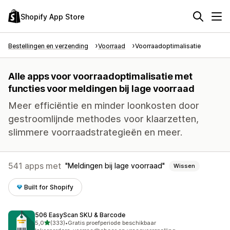
Shopify App Store
Bestellingen en verzending
Voorraad
Voorraadoptimalisatie
Alle apps voor voorraadoptimalisatie met
functies voor meldingen bij lage voorraad
Meer efficiëntie en minder loonkosten door
gestroomlijnde methodes voor klaarzetten,
slimmere voorraadstrategieën en meer.
541 apps met
Meldingen bij lage voorraad
Wissen
Built for Shopify
506 EasyScan SKU & Barcode
van 5 sterren
5,0
(333)
•
Gratis proefperiode beschikbaar
333 recensies in totaal