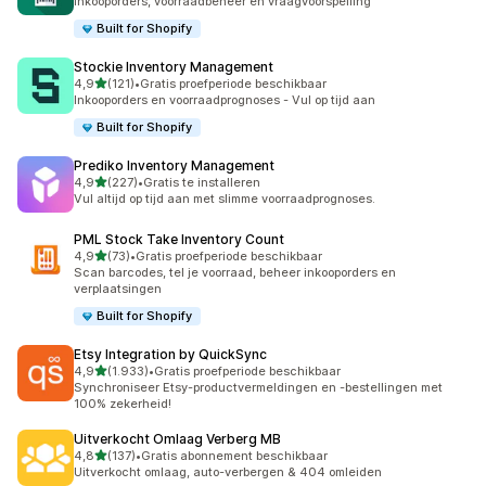
Inkooporders, voorraadbeheer en vraagvoorspelling
Built for Shopify
Stockie Inventory Management
van 5 sterren
4,9
(121)
•
Gratis proefperiode beschikbaar
121 recensies in totaal
Inkooporders en voorraadprognoses - Vul op tijd aan
Built for Shopify
Prediko Inventory Management
van 5 sterren
4,9
(227)
•
Gratis te installeren
227 recensies in totaal
Vul altijd op tijd aan met slimme voorraadprognoses.
PML Stock Take Inventory Count
van 5 sterren
4,9
(73)
•
Gratis proefperiode beschikbaar
73 recensies in totaal
Scan barcodes, tel je voorraad, beheer inkooporders en
verplaatsingen
Built for Shopify
Etsy Integration by QuickSync
van 5 sterren
4,9
(1.933)
•
Gratis proefperiode beschikbaar
1933 recensies in totaal
Synchroniseer Etsy-productvermeldingen en -bestellingen met
100% zekerheid!
Uitverkocht Omlaag Verberg MB
van 5 sterren
4,8
(137)
•
Gratis abonnement beschikbaar
137 recensies in totaal
Uitverkocht omlaag, auto-verbergen & 404 omleiden