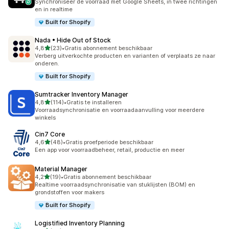
Synchroniseer de voorraad met Google Sheets, in twee richtingen
en in realtime
Built for Shopify
Nada • Hide Out of Stock
van 5 sterren
4,8
(23)
•
Gratis abonnement beschikbaar
23 recensies in totaal
Verberg uitverkochte producten en varianten of verplaats ze naar
onderen.
Built for Shopify
Sumtracker Inventory Manager
van 5 sterren
4,8
(114)
•
Gratis te installeren
114 recensies in totaal
Voorraadsynchronisatie en voorraadaanvulling voor meerdere
winkels
Cin7 Core
van 5 sterren
4,6
(48)
•
Gratis proefperiode beschikbaar
48 recensies in totaal
Een app voor voorraadbeheer, retail, productie en meer
Material Manager
van 5 sterren
4,2
(19)
•
Gratis abonnement beschikbaar
19 recensies in totaal
Realtime voorraadsynchronisatie van stuklijsten (BOM) en
grondstoffen voor makers
Built for Shopify
Logistified Inventory Planning