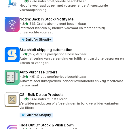
van 5 sterren
5,0
(29)
•
Gratis proefperiode beschikbaar
29 recensies in totaal
Houd je voorraad op peil met voorspellende, AI-gestuurde
voorraadplanning
Notim: Back In Stock+Notify Me
van 5 sterren
4,8
(56)
•
Gratis abonnement beschikbaar
56 recensies in totaal
Informeer klanten bij nieuwe voorraad en merchants bij
uitverkochte voorraad
Built for Shopify
Starshipit shipping automation
van 5 sterren
3,7
(197)
•
Gratis proefperiode beschikbaar
197 recensies in totaal
Automatisering van verzending en fulfilment om tijd te besparen en
kosten te verlagen
Auto Purchase Orders
van 5 sterren
4,9
(46)
•
Gratis proefperiode beschikbaar
46 recensies in totaal
Automatiseer inkooporders, beheer leveranciers en volg moeiteloos
de voorraad
CS ‑ Bulk Delete Products
van 5 sterren
5,0
(34)
•
Gratis te installeren
34 recensies in totaal
Verwijder producten of afbeeldingen in bulk, verwijder varianten
via filters
Built for Shopify
Hide Out Of Stock & Push Down