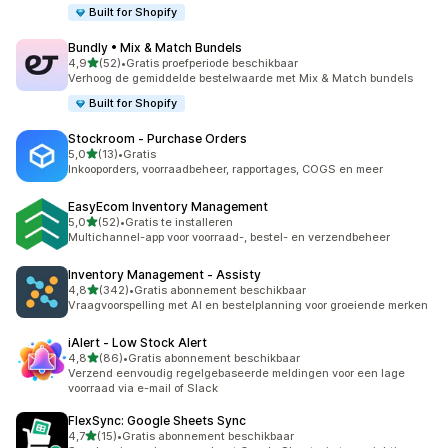
Built for Shopify
Bundly • Mix & Match Bundels
van 5 sterren
4,9
(52)
•
Gratis proefperiode beschikbaar
52 recensies in totaal
Verhoog de gemiddelde bestelwaarde met Mix & Match bundels
Built for Shopify
Stockroom ‑ Purchase Orders
van 5 sterren
5,0
(13)
•
Gratis
13 recensies in totaal
Inkooporders, voorraadbeheer, rapportages, COGS en meer
EasyEcom Inventory Management
van 5 sterren
5,0
(52)
•
Gratis te installeren
52 recensies in totaal
Multichannel-app voor voorraad-, bestel- en verzendbeheer
Inventory Management ‑ Assisty
van 5 sterren
4,8
(342)
•
Gratis abonnement beschikbaar
342 recensies in totaal
Vraagvoorspelling met AI en bestelplanning voor groeiende merken
iAlert ‑ Low Stock Alert
van 5 sterren
4,8
(86)
•
Gratis abonnement beschikbaar
86 recensies in totaal
Verzend eenvoudig regelgebaseerde meldingen voor een lage
voorraad via e-mail of Slack
FlexSync: Google Sheets Sync
van 5 sterren
4,7
(15)
•
Gratis abonnement beschikbaar
15 recensies in totaal