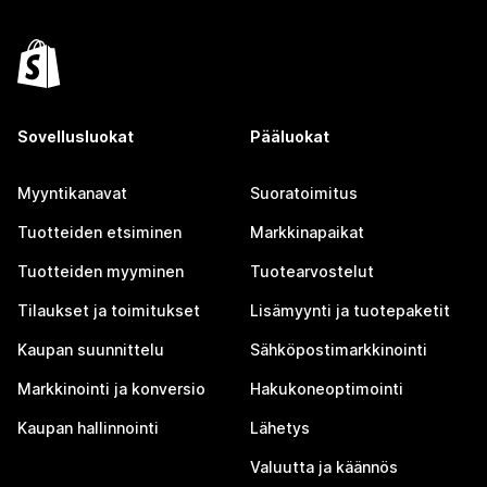
Sovellusluokat
Pääluokat
Myyntikanavat
Suoratoimitus
Tuotteiden etsiminen
Markkinapaikat
Tuotteiden myyminen
Tuotearvostelut
Tilaukset ja toimitukset
Lisämyynti ja tuotepaketit
Kaupan suunnittelu
Sähköpostimarkkinointi
Markkinointi ja konversio
Hakukoneoptimointi
Kaupan hallinnointi
Lähetys
Valuutta ja käännös