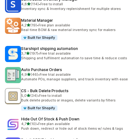
/ 5 tähteä
4,8
(114)
•
Free to install
114 arvostelua yhteensä
Inventory sync & Inventory replenishment for multiple stores
Material Manager
/ 5 tähteä
4,2
(19)
•
Free plan available
19 arvostelua yhteensä
Real-time BOM & raw material inventory sync for makers
Built for Shopify
Starshipit shipping automation
/ 5 tähteä
3,7
(197)
•
Free trial available
197 arvostelua yhteensä
Shipping and fulfilment automation to save time & reduce costs
Auto Purchase Orders
/ 5 tähteä
4,9
(46)
•
Free trial available
46 arvostelua yhteensä
Automate POs, manage suppliers, and track inventory with ease
CS ‑ Bulk Delete Products
/ 5 tähteä
5,0
(34)
•
Free to install
34 arvostelua yhteensä
Bulk delete products or images, delete variants by filters
Built for Shopify
Hide Out Of Stock & Push Down
/ 5 tähteä
4,7
(10)
•
Free plan available
10 arvostelua yhteensä
Push down, redirect or hide out of stock items w/ rules & tags