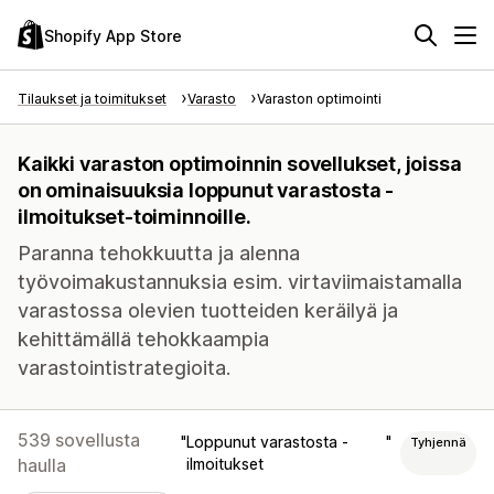
Shopify App Store
Tilaukset ja toimitukset
Varasto
Varaston optimointi
Kaikki varaston optimoinnin sovellukset, joissa
on ominaisuuksia loppunut varastosta -
ilmoitukset-toiminnoille.
Paranna tehokkuutta ja alenna
työvoimakustannuksia esim. virtaviimaistamalla
varastossa olevien tuotteiden keräilyä ja
kehittämällä tehokkaampia
varastointistrategioita.
539 sovellusta
Loppunut varastosta -
Tyhjennä
haulla
ilmoitukset