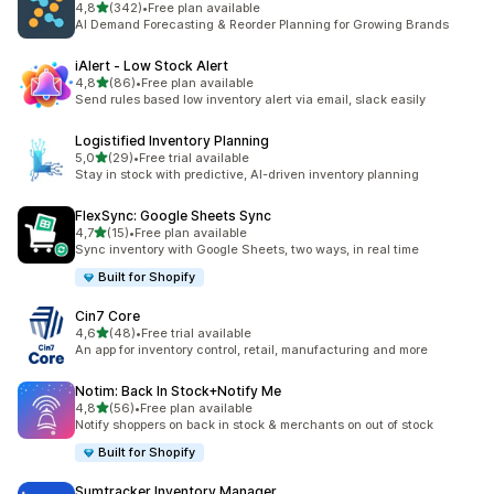
/ 5 tähteä
4,8
(342)
•
Free plan available
342 arvostelua yhteensä
AI Demand Forecasting & Reorder Planning for Growing Brands
iAlert ‑ Low Stock Alert
/ 5 tähteä
4,8
(86)
•
Free plan available
86 arvostelua yhteensä
Send rules based low inventory alert via email, slack easily
Logistified Inventory Planning
/ 5 tähteä
5,0
(29)
•
Free trial available
29 arvostelua yhteensä
Stay in stock with predictive, AI-driven inventory planning
FlexSync: Google Sheets Sync
/ 5 tähteä
4,7
(15)
•
Free plan available
15 arvostelua yhteensä
Sync inventory with Google Sheets, two ways, in real time
Built for Shopify
Cin7 Core
/ 5 tähteä
4,6
(48)
•
Free trial available
48 arvostelua yhteensä
An app for inventory control, retail, manufacturing and more
Notim: Back In Stock+Notify Me
/ 5 tähteä
4,8
(56)
•
Free plan available
56 arvostelua yhteensä
Notify shoppers on back in stock & merchants on out of stock
Built for Shopify
Sumtracker Inventory Manager