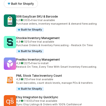
Built for Shopify
506 EasyScan SKU & Barcode
/ 5 tähteä
5,0
(333)
•
Free trial available
333 arvostelua yhteensä
Purchase orders, inventory management & demand forecasting
Built for Shopify
Stockie Inventory Management
/ 5 tähteä
4,9
(121)
•
Free trial available
121 arvostelua yhteensä
Purchase Orders & Inventory Forecasting - Restock On Time
Built for Shopify
Prediko Inventory Management
/ 5 tähteä
4,9
(227)
•
Free to install
227 arvostelua yhteensä
Restock On Time, Every Time With Smart Inventory Forecasting.
PML Stock Take Inventory Count
/ 5 tähteä
4,9
(73)
•
Free trial available
73 arvostelua yhteensä
Scan barcodes, count stock levels, manage POs & transfers
Built for Shopify
Etsy Integration by QuickSync
/ 5 tähteä
4,9
(1 933)
•
Free trial available
1933 arvostelua yhteensä
Sync Etsy Listings & Orders with 100% Confidence!