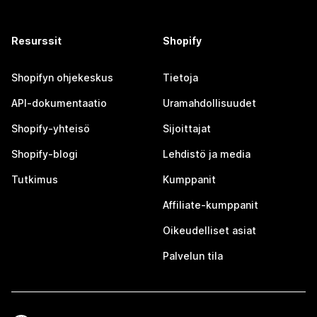
Resurssit
Shopify
Shopifyn ohjekeskus
Tietoja
API-dokumentaatio
Uramahdollisuudet
Shopify-yhteisö
Sijoittajat
Shopify-blogi
Lehdistö ja media
Tutkimus
Kumppanit
Affiliate-kumppanit
Oikeudelliset asiat
Palvelun tila