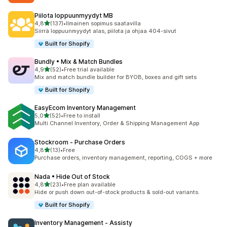
Piilota loppuunmyydyt MB
/ 5 tähteä
4,8
(137)
•
Ilmainen sopimus saatavilla
137 arvostelua yhteensä
Siirrä loppuunmyydyt alas, piilota ja ohjaa 404-sivut
Built for Shopify
Bundly • Mix & Match Bundles
/ 5 tähteä
4,9
(52)
•
Free trial available
52 arvostelua yhteensä
Mix and match bundle builder for BYOB, boxes and gift sets
Built for Shopify
EasyEcom Inventory Management
/ 5 tähteä
5,0
(52)
•
Free to install
52 arvostelua yhteensä
Multi Channel Inventory, Order & Shipping Management App
Stockroom ‑ Purchase Orders
/ 5 tähteä
4,8
(13)
•
Free
13 arvostelua yhteensä
Purchase orders, inventory management, reporting, COGS + more
Nada • Hide Out of Stock
/ 5 tähteä
4,8
(23)
•
Free plan available
23 arvostelua yhteensä
Hide or push down out-of-stock products & sold-out variants.
Built for Shopify
Inventory Management ‑ Assisty