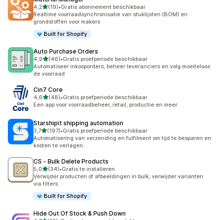
van 5 sterren
4,2
(19)
•
Gratis abonnement beschikbaar
19 recensies in totaal
Realtime voorraadsynchronisatie van stuklijsten (BOM) en
grondstoffen voor makers
Built for Shopify
Auto Purchase Orders
van 5 sterren
4,9
(46)
•
Gratis proefperiode beschikbaar
46 recensies in totaal
Automatiseer inkooporders, beheer leveranciers en volg moeiteloos
de voorraad
Cin7 Core
van 5 sterren
4,6
(48)
•
Gratis proefperiode beschikbaar
48 recensies in totaal
Een app voor voorraadbeheer, retail, productie en meer
Starshipit shipping automation
van 5 sterren
3,7
(197)
•
Gratis proefperiode beschikbaar
197 recensies in totaal
Automatisering van verzending en fulfilment om tijd te besparen en
kosten te verlagen
CS ‑ Bulk Delete Products
van 5 sterren
5,0
(34)
•
Gratis te installeren
34 recensies in totaal
Verwijder producten of afbeeldingen in bulk, verwijder varianten
via filters
Built for Shopify
Hide Out Of Stock & Push Down