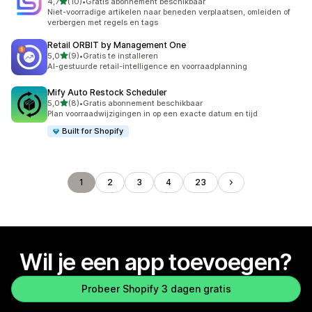
van 5 sterren
4,7
(10)
•
Gratis abonnement beschikbaar
10 recensies in totaal
Niet-voorradige artikelen naar beneden verplaatsen, omleiden of
verbergen met regels en tags
Retail ORBIT by Management One
van 5 sterren
5,0
(9)
•
Gratis te installeren
9 recensies in totaal
AI-gestuurde retail-intelligence en voorraadplanning
Mify Auto Restock Scheduler
van 5 sterren
5,0
(8)
•
Gratis abonnement beschikbaar
8 recensies in totaal
Plan voorraadwijzigingen in op een exacte datum en tijd
Built for Shopify
1
2
3
4
23
Wil je een app toevoegen?
Probeer Shopify 3 dagen gratis