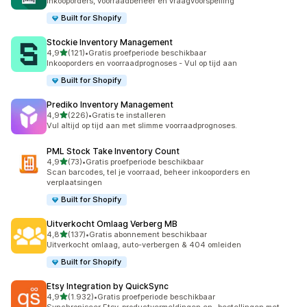
Inkooporders, voorraadbeheer en vraagvoorspelling
Built for Shopify
Stockie Inventory Management
van 5 sterren
4,9
(121)
•
Gratis proefperiode beschikbaar
121 recensies in totaal
Inkooporders en voorraadprognoses - Vul op tijd aan
Built for Shopify
Prediko Inventory Management
van 5 sterren
4,9
(226)
•
Gratis te installeren
226 recensies in totaal
Vul altijd op tijd aan met slimme voorraadprognoses.
PML Stock Take Inventory Count
van 5 sterren
4,9
(73)
•
Gratis proefperiode beschikbaar
73 recensies in totaal
Scan barcodes, tel je voorraad, beheer inkooporders en
verplaatsingen
Built for Shopify
Uitverkocht Omlaag Verberg MB
van 5 sterren
4,8
(137)
•
Gratis abonnement beschikbaar
137 recensies in totaal
Uitverkocht omlaag, auto-verbergen & 404 omleiden
Built for Shopify
Etsy Integration by QuickSync
van 5 sterren
4,9
(1.932)
•
Gratis proefperiode beschikbaar
1932 recensies in totaal