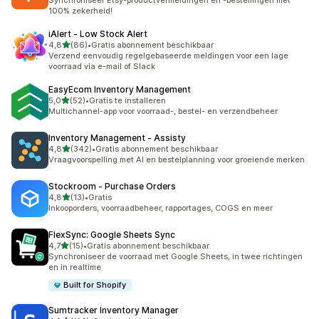
Synchroniseer Etsy-productvermeldingen en -bestellingen met
100% zekerheid!
iAlert ‑ Low Stock Alert
van 5 sterren
4,8
(86)
•
Gratis abonnement beschikbaar
86 recensies in totaal
Verzend eenvoudig regelgebaseerde meldingen voor een lage
voorraad via e-mail of Slack
EasyEcom Inventory Management
van 5 sterren
5,0
(52)
•
Gratis te installeren
52 recensies in totaal
Multichannel-app voor voorraad-, bestel- en verzendbeheer
Inventory Management ‑ Assisty
van 5 sterren
4,8
(342)
•
Gratis abonnement beschikbaar
342 recensies in totaal
Vraagvoorspelling met AI en bestelplanning voor groeiende merken
Stockroom ‑ Purchase Orders
van 5 sterren
4,8
(13)
•
Gratis
13 recensies in totaal
Inkooporders, voorraadbeheer, rapportages, COGS en meer
FlexSync: Google Sheets Sync
van 5 sterren
4,7
(15)
•
Gratis abonnement beschikbaar
15 recensies in totaal
Synchroniseer de voorraad met Google Sheets, in twee richtingen
en in realtime
Built for Shopify
Sumtracker Inventory Manager