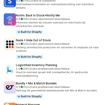
van 5 sterren
4,8
(114)
•
Gratis te installeren
114 recensies in totaal
Voorraadsynchronisatie en voorraadaanvulling voor meerdere
winkels
Notim: Back In Stock+Notify Me
van 5 sterren
4,8
(56)
•
Gratis abonnement beschikbaar
56 recensies in totaal
Informeer klanten bij nieuwe voorraad en merchants bij
uitverkochte voorraad
Built for Shopify
Nada • Hide Out of Stock
van 5 sterren
4,8
(23)
•
Gratis abonnement beschikbaar
23 recensies in totaal
Verberg uitverkochte producten en varianten of verplaats ze naar
onderen.
Built for Shopify
Logistified Inventory Planning
van 5 sterren
5,0
(29)
•
Gratis proefperiode beschikbaar
29 recensies in totaal
Houd je voorraad op peil met voorspellende, AI-gestuurde
voorraadplanning
Bundly • Mix & Match Bundels
van 5 sterren
4,9
(52)
•
Gratis proefperiode beschikbaar
52 recensies in totaal
Verhoog de gemiddelde bestelwaarde met Mix & Match bundels
Built for Shopify
Material Manager