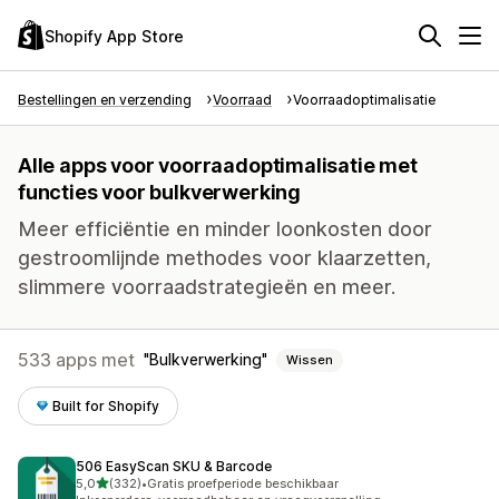
Shopify App Store
Bestellingen en verzending
Voorraad
Voorraadoptimalisatie
Alle apps voor voorraadoptimalisatie met
functies voor bulkverwerking
Meer efficiëntie en minder loonkosten door
gestroomlijnde methodes voor klaarzetten,
slimmere voorraadstrategieën en meer.
533 apps met
Bulkverwerking
Wissen
Built for Shopify
506 EasyScan SKU & Barcode
van 5 sterren
5,0
(332)
•
Gratis proefperiode beschikbaar
332 recensies in totaal