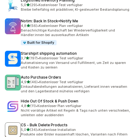
Logistified Inventory Planning
von 5 Sternen
5,0
(29)
•
Kostenloser Test verfügbar
29 Rezensionen insgesamt
Bleibe lieferfähig mit prädiktiver, KI-gesteuerter Bestandsplanung
Notim: Back In Stock+Notify Me
von 5 Sternen
4,8
(56)
•
Kostenloser Plan verfügbar
56 Rezensionen insgesamt
Benachrichtige Kundschaft bei Wiederverfügbarkeit und
Händler:innen bei ausverkauften Artikeln
Built for Shopify
Starshipit shipping automation
von 5 Sternen
3,7
(197)
•
Kostenloser Test verfügbar
197 Rezensionen insgesamt
Automatisierung von Versand und Fulfillment, um Zeit zu sparen
und Kosten zu senken
Auto Purchase Orders
von 5 Sternen
4,9
(46)
•
Kostenloser Test verfügbar
46 Rezensionen insgesamt
Einkaufsbestellungen automatisieren, Lieferant:innen verwalten
und den Lagerbestand mühelos verfolgen
Hide Out Of Stock & Push Down
von 5 Sternen
4,8
(11)
•
Kostenloser Plan verfügbar
11 Rezensionen insgesamt
Nicht vorrätige Artikel mit Regeln & Tags nach unten verschieben,
umleiten oder ausblenden
CS ‑ Bulk Delete Products
von 5 Sternen
5,0
(34)
•
Kostenlose Installation
34 Rezensionen insgesamt
Produkte oder Bilder massenhaft löschen, Varianten nach Filtern