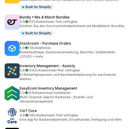
Built for Shopify
Bundly • Mix & Match Bundles
von 5 Sternen
4,9
(52)
•
Kostenloser Test verfügbar
52 Rezensionen insgesamt
Erhöhen Sie den Durchschnittsbestellwert mit Mix&Match-Bundles
Built for Shopify
Stockroom ‑ Purchase Orders
von 5 Sternen
5,0
(13)
•
Kostenlos
13 Rezensionen insgesamt
Bestellaufträge, Bestandsverwaltung, Berichte, Selbstkosten
(COGS) + mehr
Inventory Management ‑ Assisty
von 5 Sternen
4,8
(342)
•
Kostenloser Plan verfügbar
342 Rezensionen insgesamt
KI-Bedarfsprognosen und Nachbestellplanung für wachsende
Marken
EasyEcom Inventory Management
von 5 Sternen
5,0
(51)
•
Kostenlose Installation
51 Rezensionen insgesamt
Multi-Channel-App für Bestands-, Bestell- und
Versandmanagement
Cin7 Core
von 5 Sternen
4,6
(48)
•
Kostenloser Test verfügbar
48 Rezensionen insgesamt
Eine App für Bestandskontrolle, Einzelhandel, Fertigung und mehr