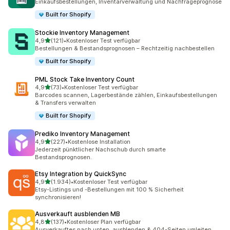
Einkaufsbestellungen, Inventarverwaltung und Nachfrageprognose
Built for Shopify
Stockie Inventory Management
von 5 Sternen
4,9
(121)
•
Kostenloser Test verfügbar
121 Rezensionen insgesamt
Bestellungen & Bestandsprognosen – Rechtzeitig nachbestellen
Built for Shopify
PML Stock Take Inventory Count
von 5 Sternen
4,9
(73)
•
Kostenloser Test verfügbar
73 Rezensionen insgesamt
Barcodes scannen, Lagerbestände zählen, Einkaufsbestellungen
& Transfers verwalten
Built for Shopify
Prediko Inventory Management
von 5 Sternen
4,9
(227)
•
Kostenlose Installation
227 Rezensionen insgesamt
Jederzeit pünktlicher Nachschub durch smarte
Bestandsprognosen.
Etsy Integration by QuickSync
von 5 Sternen
4,9
(1.934)
•
Kostenloser Test verfügbar
1934 Rezensionen insgesamt
Etsy-Listings und -Bestellungen mit 100 % Sicherheit
synchronisieren!
Ausverkauft ausblenden MB
von 5 Sternen
4,8
(137)
•
Kostenloser Plan verfügbar
137 Rezensionen insgesamt
Ausverkauftes nach unten, ausblenden & 404-Seiten umleiten