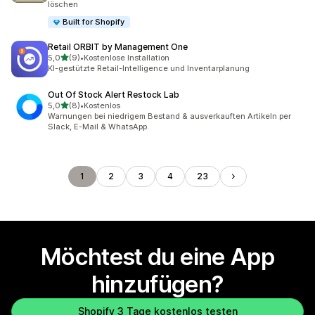
löschen
Built for Shopify
Retail ORBIT by Management One
von 5 Sternen
5,0
(9)
•
Kostenlose Installation
9 Rezensionen insgesamt
KI-gestützte Retail-Intelligence und Inventarplanung
Out Of Stock Alert Restock Lab
von 5 Sternen
5,0
(8)
•
Kostenlos
8 Rezensionen insgesamt
Warnungen bei niedrigem Bestand & ausverkauften Artikeln per
Slack, E-Mail & WhatsApp.
1
2
3
4
23
Möchtest du eine App
hinzufügen?
Shopify 3 Tage kostenlos testen