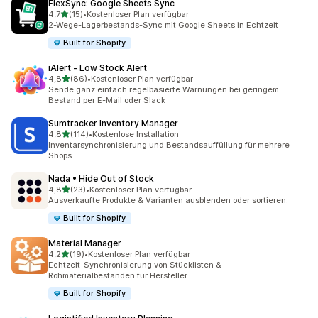
FlexSync: Google Sheets Sync
von 5 Sternen
4,7
(15)
•
Kostenloser Plan verfügbar
15 Rezensionen insgesamt
2-Wege-Lagerbestands-Sync mit Google Sheets in Echtzeit
Built for Shopify
iAlert ‑ Low Stock Alert
von 5 Sternen
4,8
(86)
•
Kostenloser Plan verfügbar
86 Rezensionen insgesamt
Sende ganz einfach regelbasierte Warnungen bei geringem
Bestand per E-Mail oder Slack
Sumtracker Inventory Manager
von 5 Sternen
4,8
(114)
•
Kostenlose Installation
114 Rezensionen insgesamt
Inventarsynchronisierung und Bestandsauffüllung für mehrere
Shops
Nada • Hide Out of Stock
von 5 Sternen
4,8
(23)
•
Kostenloser Plan verfügbar
23 Rezensionen insgesamt
Ausverkaufte Produkte & Varianten ausblenden oder sortieren.
Built for Shopify
Material Manager
von 5 Sternen
4,2
(19)
•
Kostenloser Plan verfügbar
19 Rezensionen insgesamt
Echtzeit-Synchronisierung von Stücklisten &
Rohmaterialbeständen für Hersteller
Built for Shopify