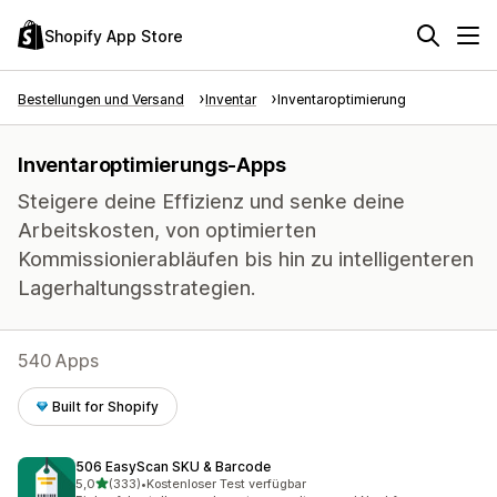
Shopify App Store
Bestellungen und Versand
Inventar
Inventaroptimierung
Inventaroptimierungs-Apps
Steigere deine Effizienz und senke deine
Arbeitskosten, von optimierten
Kommissionierabläufen bis hin zu intelligenteren
Lagerhaltungsstrategien.
540 Apps
Built for Shopify
506 EasyScan SKU & Barcode
von 5 Sternen
5,0
(333)
•
Kostenloser Test verfügbar
333 Rezensionen insgesamt