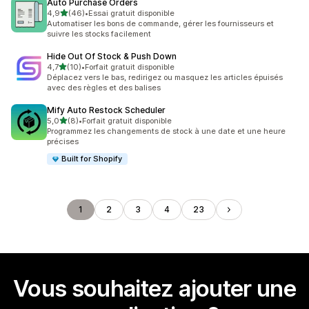
Auto Purchase Orders
étoile(s) sur 5
4,9
(46)
•
Essai gratuit disponible
46 avis au total
Automatiser les bons de commande, gérer les fournisseurs et
suivre les stocks facilement
Hide Out Of Stock & Push Down
étoile(s) sur 5
4,7
(10)
•
Forfait gratuit disponible
10 avis au total
Déplacez vers le bas, redirigez ou masquez les articles épuisés
avec des règles et des balises
Mify Auto Restock Scheduler
étoile(s) sur 5
5,0
(8)
•
Forfait gratuit disponible
8 avis au total
Programmez les changements de stock à une date et une heure
précises
Built for Shopify
1
2
3
4
23
Vous souhaitez ajouter une