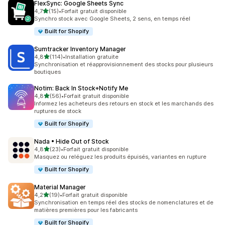
FlexSync: Google Sheets Sync
étoile(s) sur 5
4,7
(15)
•
Forfait gratuit disponible
15 avis au total
Synchro stock avec Google Sheets, 2 sens, en temps réel
Built for Shopify
Sumtracker Inventory Manager
étoile(s) sur 5
4,8
(114)
•
Installation gratuite
114 avis au total
Synchronisation et réapprovisionnement des stocks pour plusieurs
boutiques
Notim: Back In Stock+Notify Me
étoile(s) sur 5
4,8
(56)
•
Forfait gratuit disponible
56 avis au total
Informez les acheteurs des retours en stock et les marchands des
ruptures de stock
Built for Shopify
Nada • Hide Out of Stock
étoile(s) sur 5
4,8
(23)
•
Forfait gratuit disponible
23 avis au total
Masquez ou reléguez les produits épuisés, variantes en rupture
Built for Shopify
Material Manager
étoile(s) sur 5
4,2
(19)
•
Forfait gratuit disponible
19 avis au total
Synchronisation en temps réel des stocks de nomenclatures et de
matières premières pour les fabricants
Built for Shopify