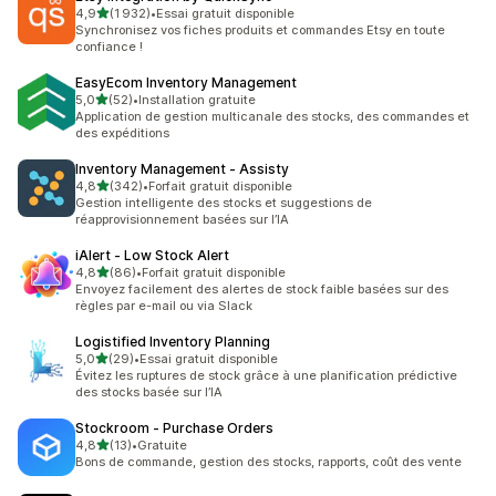
étoile(s) sur 5
4,9
(1 932)
•
Essai gratuit disponible
1932 avis au total
Synchronisez vos fiches produits et commandes Etsy en toute
confiance !
EasyEcom Inventory Management
étoile(s) sur 5
5,0
(52)
•
Installation gratuite
52 avis au total
Application de gestion multicanale des stocks, des commandes et
des expéditions
Inventory Management ‑ Assisty
étoile(s) sur 5
4,8
(342)
•
Forfait gratuit disponible
342 avis au total
Gestion intelligente des stocks et suggestions de
réapprovisionnement basées sur l’IA
iAlert ‑ Low Stock Alert
étoile(s) sur 5
4,8
(86)
•
Forfait gratuit disponible
86 avis au total
Envoyez facilement des alertes de stock faible basées sur des
règles par e-mail ou via Slack
Logistified Inventory Planning
étoile(s) sur 5
5,0
(29)
•
Essai gratuit disponible
29 avis au total
Évitez les ruptures de stock grâce à une planification prédictive
des stocks basée sur l’IA
Stockroom ‑ Purchase Orders
étoile(s) sur 5
4,8
(13)
•
Gratuite
13 avis au total
Bons de commande, gestion des stocks, rapports, coût des vente