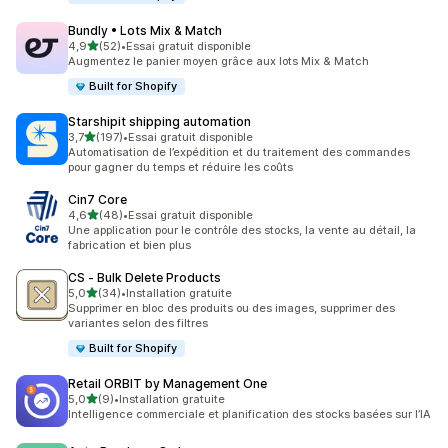
Bundly • Lots Mix & Match
étoile(s) sur 5
4,9
(52)
•
Essai gratuit disponible
52 avis au total
Augmentez le panier moyen grâce aux lots Mix & Match
Built for Shopify
Starshipit shipping automation
étoile(s) sur 5
3,7
(197)
•
Essai gratuit disponible
197 avis au total
Automatisation de l’expédition et du traitement des commandes
pour gagner du temps et réduire les coûts
Cin7 Core
étoile(s) sur 5
4,6
(48)
•
Essai gratuit disponible
48 avis au total
Une application pour le contrôle des stocks, la vente au détail, la
fabrication et bien plus
CS ‑ Bulk Delete Products
étoile(s) sur 5
5,0
(34)
•
Installation gratuite
34 avis au total
Supprimer en bloc des produits ou des images, supprimer des
variantes selon des filtres
Built for Shopify
Retail ORBIT by Management One
étoile(s) sur 5
5,0
(9)
•
Installation gratuite
9 avis au total
Intelligence commerciale et planification des stocks basées sur l’IA