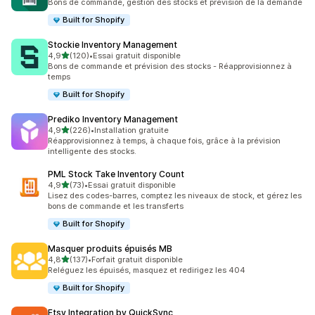
Bons de commande, gestion des stocks et prévision de la demande
Built for Shopify
Stockie Inventory Management
étoile(s) sur 5
4,9
(120)
•
Essai gratuit disponible
120 avis au total
Bons de commande et prévision des stocks - Réapprovisionnez à
temps
Built for Shopify
Prediko Inventory Management
étoile(s) sur 5
4,9
(226)
•
Installation gratuite
226 avis au total
Réapprovisionnez à temps, à chaque fois, grâce à la prévision
intelligente des stocks.
PML Stock Take Inventory Count
étoile(s) sur 5
4,9
(73)
•
Essai gratuit disponible
73 avis au total
Lisez des codes-barres, comptez les niveaux de stock, et gérez les
bons de commande et les transferts
Built for Shopify
Masquer produits épuisés MB
étoile(s) sur 5
4,8
(137)
•
Forfait gratuit disponible
137 avis au total
Reléguez les épuisés, masquez et redirigez les 404
Built for Shopify
Etsy Integration by QuickSync