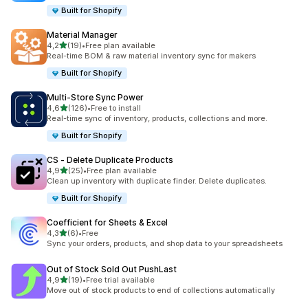
Built for Shopify
Material Manager
na 5 gwiazdek
4,2
(19)
•
Free plan available
Łączna liczba recenzji: 19
Real-time BOM & raw material inventory sync for makers
Built for Shopify
Multi‑Store Sync Power
na 5 gwiazdek
4,6
(126)
•
Free to install
Łączna liczba recenzji: 126
Real-time sync of inventory, products, collections and more.
Built for Shopify
CS ‑ Delete Duplicate Products
na 5 gwiazdek
4,9
(25)
•
Free plan available
Łączna liczba recenzji: 25
Clean up inventory with duplicate finder. Delete duplicates.
Built for Shopify
Coefficient for Sheets & Excel
na 5 gwiazdek
4,3
(6)
•
Free
Łączna liczba recenzji: 6
Sync your orders, products, and shop data to your spreadsheets
Out of Stock Sold Out PushLast
na 5 gwiazdek
4,9
(19)
•
Free trial available
Łączna liczba recenzji: 19
Move out of stock products to end of collections automatically