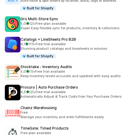
Auto-route & split orders by location, stock, tags or address
Built for Shopify
Gro Multi‑Store Sync
na 5 gwiazdek
5,0
(2)
•
Free plan available
Łączna liczba recenzji: 2
Super Easy flexible sync for products, inventory & collections
Catalogs + LineSheets Pro B2B
na 5 gwiazdek
4,1
(11)
•
Free trial available
Łączna liczba recenzji: 11
Stunning product catalogs and linesheets in minutes.
Built for Shopify
Stocktake ‑ Inventory Audits
na 5 gwiazdek
5,0
(1)
•
Free trial available
Łączna liczba recenzji: 1
Keep inventory levels accurate and updated with easy audits
Procuro | Auto Purchase Orders
na 5 gwiazdek
4,5
(2)
•
Free trial available
Łączna liczba recenzji: 2
Automatically Adjust & Track Costs from Your Purchase Orders
Chainz Warehousing
Free
Manage your inventory and order fulfillments easily
TimeGate: Timed Products
Free plan available