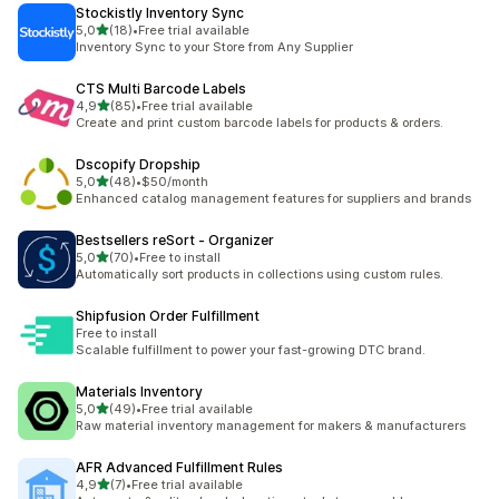
Stockistly Inventory Sync
na 5 gwiazdek
5,0
(18)
•
Free trial available
Łączna liczba recenzji: 18
Inventory Sync to your Store from Any Supplier
CTS Multi Barcode Labels
na 5 gwiazdek
4,9
(85)
•
Free trial available
Łączna liczba recenzji: 85
Create and print custom barcode labels for products & orders.
Dscopify Dropship
na 5 gwiazdek
5,0
(48)
•
$50/month
Łączna liczba recenzji: 48
Enhanced catalog management features for suppliers and brands
Bestsellers reSort ‑ Organizer
na 5 gwiazdek
5,0
(70)
•
Free to install
Łączna liczba recenzji: 70
Automatically sort products in collections using custom rules.
Shipfusion Order Fulfillment
Free to install
Scalable fulfillment to power your fast-growing DTC brand.
Materials Inventory
na 5 gwiazdek
5,0
(49)
•
Free trial available
Łączna liczba recenzji: 49
Raw material inventory management for makers & manufacturers
AFR Advanced Fulfillment Rules
na 5 gwiazdek
4,9
(7)
•
Free trial available
Łączna liczba recenzji: 7