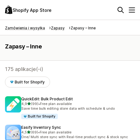
Shopify App Store
Zamówienia i wysyłka
Zapasy
Zapasy – Inne
Zapasy – Inne
175 aplikacje(-i)
Built for Shopify
QuickEdit: Bulk Product Edit
na 5 gwiazdek
4,9
(99)
•
Free plan available
Łączna liczba recenzji: 99
Save time bulk editing store data with schedule & undo
Built for Shopify
Easify Inventory Sync
na 5 gwiazdek
4,5
(69)
•
Free plan available
Łączna liczba recenzji: 69
One/ Multi store sync with Real-time product sync & stock sync