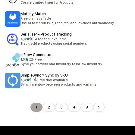
Create Limited timer for Products
Matchy Match
Free plan available
Use AI to match POs, receipts, and invoices automatically.
Serializer ‑ Product Tracking
na 5 gwiazdek
4,9
(6)
•
Free trial available
Łączna liczba recenzji: 6
Track sold products using serial numbers
inFlow Connector
na 5 gwiazdek
1,5
(2)
•
Free
Łączna liczba recenzji: 2
Sync your orders and inventory to inFlow Inventory
SimpleSync » Sync by SKU
na 5 gwiazdek
4,0
(19)
•
Free trial available
Łączna liczba recenzji: 19
Sync inventory between products and variants
1
2
3
4
8