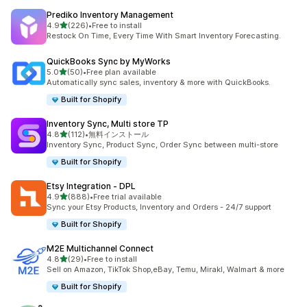
Prediko Inventory Management
5つ星中
4.9
(226)
•
Free to install
合計レビュー数：226件
Restock On Time, Every Time With Smart Inventory Forecasting.
QuickBooks Sync by MyWorks
5つ星中
5.0
(50)
•
Free plan available
合計レビュー数：50件
Automatically sync sales, inventory & more with QuickBooks.
Built for Shopify
Inventory Sync, Multi store TP
5つ星中
4.8
(112)
•
無料インストール
合計レビュー数：112件
Inventory Sync, Product Sync, Order Sync between multi-store
Built for Shopify
Etsy Integration ‑ DPL
5つ星中
4.9
(888)
•
Free trial available
合計レビュー数：888件
Sync your Etsy Products, Inventory and Orders - 24/7 support
Built for Shopify
M2E Multichannel Connect
5つ星中
4.8
(29)
•
Free to install
合計レビュー数：29件
Sell on Amazon, TikTok Shop,eBay, Temu, Mirakl, Walmart & more
Built for Shopify