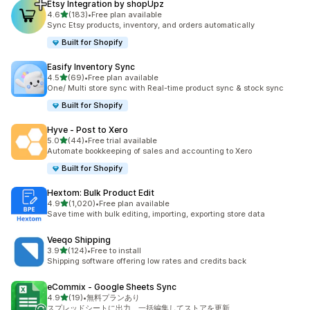
Etsy Integration by shopUpz
5つ星中
4.6
(183)
•
Free plan available
合計レビュー数：183件
Sync Etsy products, inventory, and orders automatically
Built for Shopify
Easify Inventory Sync
5つ星中
4.5
(69)
•
Free plan available
合計レビュー数：69件
One/ Multi store sync with Real-time product sync & stock sync
Built for Shopify
Hyve ‑ Post to Xero
5つ星中
5.0
(44)
•
Free trial available
合計レビュー数：44件
Automate bookkeeping of sales and accounting to Xero
Built for Shopify
Hextom: Bulk Product Edit
5つ星中
4.9
(1,020)
•
Free plan available
合計レビュー数：1020件
Save time with bulk editing, importing, exporting store data
Veeqo Shipping
5つ星中
3.9
(124)
•
Free to install
合計レビュー数：124件
Shipping software offering low rates and credits back
eCommix ‑ Google Sheets Sync
5つ星中
4.9
(19)
•
無料プランあり
合計レビュー数：19件
スプレッドシートに出力、一括編集してストアを更新