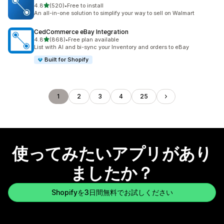
5つ星中
4.8
(520)
•
Free to install
合計レビュー数：520件
An all-in-one solution to simplify your way to sell on Walmart
CedCommerce eBay Integration
5つ星中
4.8
(868)
•
Free plan available
合計レビュー数：868件
List with AI and bi-sync your Inventory and orders to eBay
Built for Shopify
1
2
3
4
25
使ってみたいアプリがあり
ましたか？
Shopifyを3日間無料でお試しください