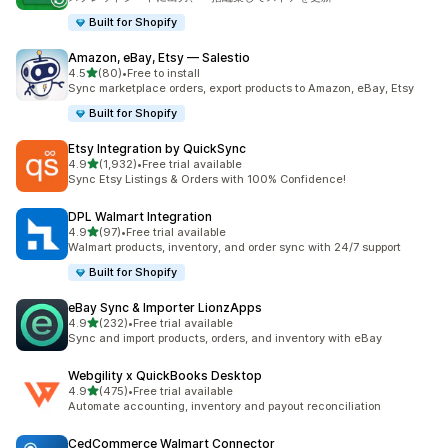
Built for Shopify
Amazon, eBay, Etsy — Salestio
5つ星中
4.5
(80)
•
Free to install
合計レビュー数：80件
Sync marketplace orders, export products to Amazon, eBay, Etsy
Built for Shopify
Etsy Integration by QuickSync
5つ星中
4.9
(1,932)
•
Free trial available
合計レビュー数：1932件
Sync Etsy Listings & Orders with 100% Confidence!
DPL Walmart Integration
5つ星中
4.9
(97)
•
Free trial available
合計レビュー数：97件
Walmart products, inventory, and order sync with 24/7 support
Built for Shopify
eBay Sync & Importer LionzApps
5つ星中
4.9
(232)
•
Free trial available
合計レビュー数：232件
Sync and import products, orders, and inventory with eBay
Webgility x QuickBooks Desktop
5つ星中
4.9
(475)
•
Free trial available
合計レビュー数：475件
Automate accounting, inventory and payout reconciliation
CedCommerce Walmart Connector