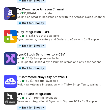
Built for Shopify
CedCommerce Amazon Channel
5つ星中
4.7
(1,064)
•
Free to install
合計レビュー数：1064件
Selling on Amazon becomes Easy with the Amazon Sales Channel
Built for Shopify
eBay Integration ‑ DPL
5つ星中
4.9
(1,153)
•
Free trial available
合計レビュー数：1153件
Sync products, Inventory and Orders to eBay with 24/7 support
Built for Shopify
syncX Stock Sync Inventory CSV
5つ星中
4.8
(805)
•
Free plan available
合計レビュー数：805件
Bulk update, import & sync multiple stores and any connections
Built for Shopify
LitCommerce eBay Etsy Amazon +
5つ星中
4.9
(893)
•
Free trial available
合計レビュー数：893件
Multi-marketplace integration with TikTok Shop, Temu, Walmart
DPL Square Integration
5つ星中
4.9
(219)
•
Free trial available
合計レビュー数：219件
Seamless Integration & Sync with Square POS - 24/7 support
Built for Shopify