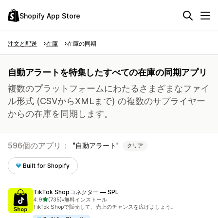
Shopify App Store
注文と配送
在庫
在庫の同期
自動アラートを特集したすべての在庫の同期アプリ
複数のプラットフォームにわたるさまざまなファイ
ル形式 (CSVからXMLまで) の複数のサプライヤー
からの在庫を同期します。
596個のアプリ：
自動アラート
クリア
Built for Shopify
TikTok Shopコネクター — SPL
5つ星中
4.9
(735)
•
無料インストール
合計レビュー数：735件
TikTok Shopで販売して、売上のチャンスを広げましょう。