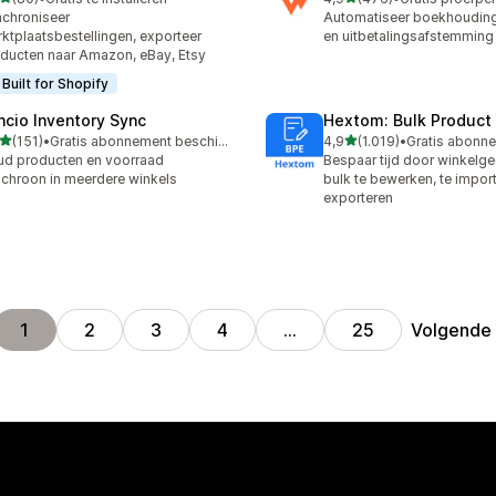
recensies in totaal
476 recensies in totaal
chroniseer
Automatiseer boekhouding
ktplaatsbestellingen, exporteer
en uitbetalingsafstemming
ducten naar Amazon, eBay, Etsy
Built for Shopify
ncio Inventory Sync
Hextom: Bulk Product 
van 5 sterren
van 5 sterren
(151)
•
Gratis abonnement beschikbaar
4,9
(1.019)
•
 recensies in totaal
1019 recensies in totaal
d producten en voorraad
Bespaar tijd door winkelg
chroon in meerdere winkels
bulk te bewerken, te import
exporteren
Volgende
1
2
3
4
…
25