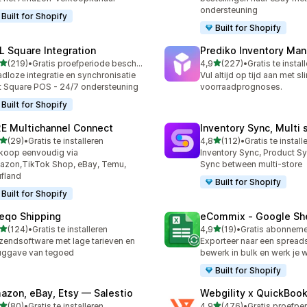
ondersteuning
Built for Shopify
Built for Shopify
L Square Integration
Prediko Inventory Ma
van 5 sterren
van 5 sterren
(219)
•
Gratis proefperiode beschikbaar
4,9
(227)
•
Gratis te instal
 recensies in totaal
227 recensies in totaal
dloze integratie en synchronisatie
Vul altijd op tijd aan met s
 Square POS - 24/7 ondersteuning
voorraadprognoses.
Built for Shopify
E Multichannel Connect
Inventory Sync, Multi 
van 5 sterren
van 5 sterren
(29)
•
Gratis te installeren
4,8
(112)
•
Gratis te install
recensies in totaal
112 recensies in totaal
koop eenvoudig via
Inventory Sync, Product Sy
zon,TikTok Shop, eBay, Temu,
Sync between multi-store
fland
Built for Shopify
Built for Shopify
eqo Shipping
eCommix ‑ Google Sh
van 5 sterren
van 5 sterren
(124)
•
Gratis te installeren
4,9
(19)
•
 recensies in totaal
19 recensies in totaal
zendsoftware met lage tarieven en
Exporteer naar een spread
uggave van tegoed
bewerk in bulk en werk je w
Built for Shopify
azon, eBay, Etsy — Salestio
Webgility x QuickBoo
van 5 sterren
van 5 sterren
(80)
•
Gratis te installeren
4,9
(476)
•