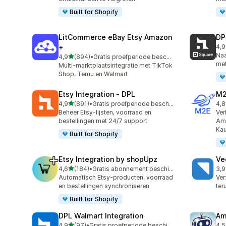
Built for Shopify
LitCommerce eBay Etsy Amazon
DP
+
4,9
219
Naa
van 5 sterren
4,9
(894)
•
Gratis proefperiode beschikbaar
894 recensies in totaal
met
Multi-marktplaatsintegratie met TikTok
Shop, Temu en Walmart
Etsy Integration ‑ DPL
M2
van 5 sterren
4,9
(891)
•
Gratis proefperiode beschikbaar
4,8
891 recensies in totaal
29 
Beheer Etsy-lijsten, voorraad en
Ver
bestellingen met 24/7 support
Ama
Kau
Built for Shopify
Etsy Integration by shopUpz
Ve
van 5 sterren
4,6
(184)
•
Gratis abonnement beschikbaar
3,9
184 recensies in totaal
124
Automatisch Etsy-producten, voorraad
Ver
en bestellingen synchroniseren
ter
Built for Shopify
DPL Walmart Integration
Am
van 5 sterren
4,9
(97)
•
Gratis proefperiode beschikbaar
4,5