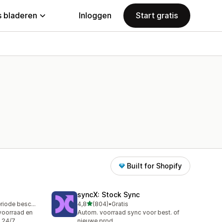
 bladeren
Inloggen
Start gratis
Built for Shopify
syncX: Stock Sync
van 5 sterren
Gratis proefperiode beschikbaar
4,8
(804)
•
Gratis
804 recensies in totaal
voorraad en
Autom. voorraad sync voor best. of
t 24/7
nieuwe prod.