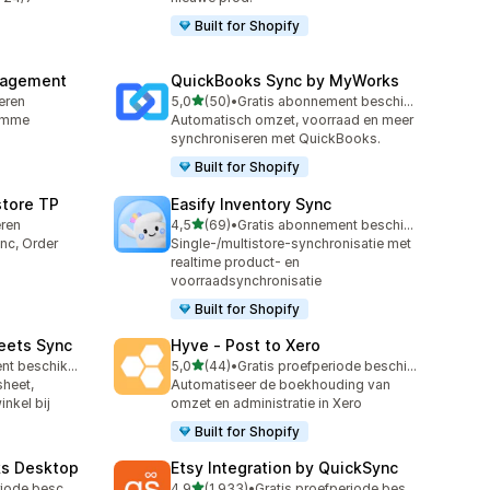
Built for Shopify
nagement
QuickBooks Sync by MyWorks
van 5 sterren
leren
5,0
(50)
•
Gratis abonnement beschikbaar
50 recensies in totaal
limme
Automatisch omzet, voorraad en meer
synchroniseren met QuickBooks.
Built for Shopify
store TP
Easify Inventory Sync
van 5 sterren
eren
4,5
(69)
•
Gratis abonnement beschikbaar
69 recensies in totaal
nc, Order
Single-/multistore-synchronisatie met
realtime product- en
voorraadsynchronisatie
Built for Shopify
eets Sync
Hyve ‑ Post to Xero
van 5 sterren
Gratis abonnement beschikbaar
5,0
(44)
•
Gratis proefperiode beschikbaar
44 recensies in totaal
sheet,
Automatiseer de boekhouding van
inkel bij
omzet en administratie in Xero
Built for Shopify
ks Desktop
Etsy Integration by QuickSync
van 5 sterren
Gratis proefperiode beschikbaar
4,9
(1.933)
•
Gratis proefperiode beschikbaar