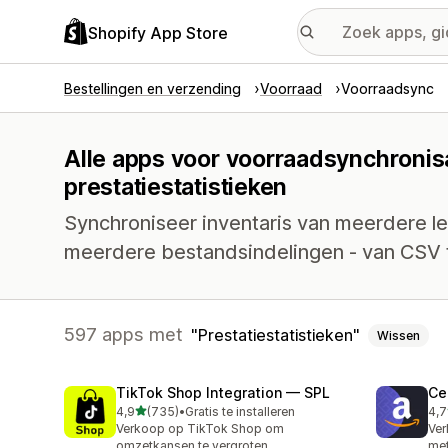
Shopify App Store
Bestellingen en verzending
Voorraad
Voorraadsync
Alle apps voor voorraadsynchronisa
prestatiestatistieken
Synchroniseer inventaris van meerdere l
meerdere bestandsindelingen - van CSV 
597 apps met
Prestatiestatistieken
Wissen
TikTok Shop Integration — SPL
Ce
van 5 sterren
4,9
(735)
•
Gratis te installeren
4,7
735 recensies in totaal
106
Verkoop op TikTok Shop om
Ve
omzetkansen te vergroten
me