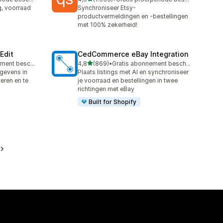
1933 recensies in totaal
, voorraad
Synchroniseer Etsy-
productvermeldingen en -bestellingen
met 100% zekerheid!
Edit
CedCommerce eBay Integration
van 5 sterren
Gratis abonnement beschikbaar
4,8
(869)
•
Gratis abonnement beschikbaar
869 recensies in totaal
egevens in
Plaats listings met AI en synchroniseer
eren en te
je voorraad en bestellingen in twee
richtingen met eBay
Built for Shopify