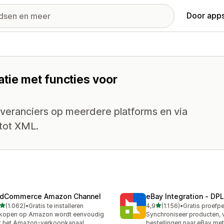
Door apps
tie met functies voor
everanciers op meerdere platforms en via
tot XML.
dCommerce Amazon Channel
eBay Integration ‑ DPL
van 5 sterren
van 5 sterren
(1.062)
•
Gratis te installeren
4,9
(1.156)
•
2 recensies in totaal
1156 recensies in totaal
rkopen op Amazon wordt eenvoudig
Synchroniseer producten, 
t het Amazon-verkoopkanaal
bestellingen naar eBay me