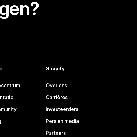
egen?
n
Shopify
pcentrum
Over ons
ntatie
Carrières
mmunity
Investeerders
g
Pers en media
Partners