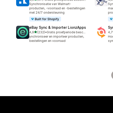
97 recensies in totaal
80 
Synchronisatie van Walmart-
Syn
producten, -voorraad en -bestellingen
mar
met 24/7 ondersteuning
pro
Built for Shopify
eBay Sync & Importer LionzApps
Sy
van 5 sterren
4,9
(232)
•
Gratis proefperiode beschikbaar
4,7
232 recensies in totaal
151
ynchroniseer en importeer producten,
Hou
bestellingen en voorraad
syn