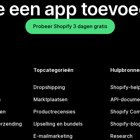
je een app toevo
Probeer Shopify 3 dagen gratis
Topcategorieën
Hulpbronne
Dropshipping
Shopify-hel
n
Marktplaatsen
API-docume
pen
Productrecensies
Shopify Co
erzending
Upselling en bundels
Shopify-blo
E-mailmarketing
Research