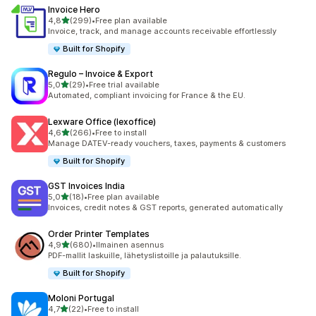
Invoice Hero
/ 5 tähteä
4,8
(299)
•
Free plan available
299 arvostelua yhteensä
Invoice, track, and manage accounts receivable effortlessly
Built for Shopify
Regulo – Invoice & Export
/ 5 tähteä
5,0
(29)
•
Free trial available
29 arvostelua yhteensä
Automated, compliant invoicing for France & the EU.
Lexware Office (lexoffice)
/ 5 tähteä
4,6
(266)
•
Free to install
266 arvostelua yhteensä
Manage DATEV-ready vouchers, taxes, payments & customers
Built for Shopify
GST Invoices India
/ 5 tähteä
5,0
(18)
•
Free plan available
18 arvostelua yhteensä
Invoices, credit notes & GST reports, generated automatically
Order Printer Templates
/ 5 tähteä
4,9
(680)
•
Ilmainen asennus
680 arvostelua yhteensä
PDF-mallit laskuille, lähetyslistoille ja palautuksille.
Built for Shopify
Moloni Portugal
/ 5 tähteä
4,7
(22)
•
Free to install
22 arvostelua yhteensä