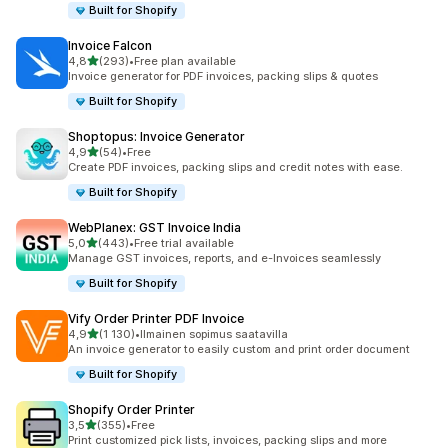
Built for Shopify
Invoice Falcon
/ 5 tähteä
4,8
(293)
•
Free plan available
293 arvostelua yhteensä
Invoice generator for PDF invoices, packing slips & quotes
Built for Shopify
Shoptopus: Invoice Generator
/ 5 tähteä
4,9
(54)
•
Free
54 arvostelua yhteensä
Create PDF invoices, packing slips and credit notes with ease.
Built for Shopify
WebPlanex: GST Invoice India
/ 5 tähteä
5,0
(443)
•
Free trial available
443 arvostelua yhteensä
Manage GST invoices, reports, and e-Invoices seamlessly
Built for Shopify
Vify Order Printer PDF Invoice
/ 5 tähteä
4,9
(1 130)
•
Ilmainen sopimus saatavilla
1130 arvostelua yhteensä
An invoice generator to easily custom and print order document
Built for Shopify
Shopify Order Printer
/ 5 tähteä
3,5
(355)
•
Free
355 arvostelua yhteensä
Print customized pick lists, invoices, packing slips and more