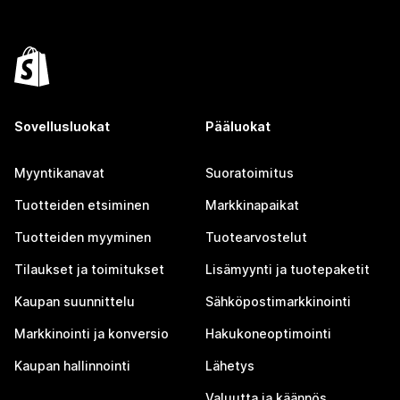
Sovellusluokat
Pääluokat
Myyntikanavat
Suoratoimitus
Tuotteiden etsiminen
Markkinapaikat
Tuotteiden myyminen
Tuotearvostelut
Tilaukset ja toimitukset
Lisämyynti ja tuotepaketit
Kaupan suunnittelu
Sähköpostimarkkinointi
Markkinointi ja konversio
Hakukoneoptimointi
Kaupan hallinnointi
Lähetys
Valuutta ja käännös