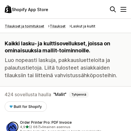
Shopify App Store
Tilaukset ja toimitukset
Tilaukset
Laskut ja kuitit
Kaikki lasku- ja kuittisovellukset, joissa on
ominaisuuksia mallit-toiminnoille.
Luo nopeasti laskuja, pakkausluetteloita ja
palautustietoja. Liitä tulosteet asiakkaiden
tilauksiin tai liitteinä vahvistussähköposteihin.
424 sovellusta haulla
Mallit
Tyhjennä
Built for Shopify
Order Printer Pro: PDF Invoice
/ 5 tähteä
4,9
(2 687)
•
Ilmainen asennus
2687 arvostelua yhteensä