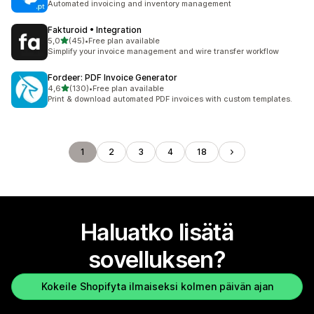
Automated invoicing and inventory management
Fakturoid • Integration
/ 5 tähteä
5,0
(45)
•
Free plan available
45 arvostelua yhteensä
Simplify your invoice management and wire transfer workflow
Fordeer: PDF Invoice Generator
/ 5 tähteä
4,6
(130)
•
Free plan available
130 arvostelua yhteensä
Print & download automated PDF invoices with custom templates.
1
2
3
4
18
Haluatko lisätä
sovelluksen?
Kokeile Shopifyta ilmaiseksi kolmen päivän ajan