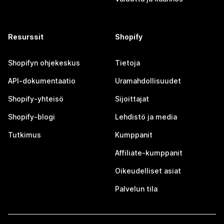
Resurssit
Shopify
Shopifyn ohjekeskus
Tietoja
API-dokumentaatio
Uramahdollisuudet
Shopify-yhteisö
Sijoittajat
Shopify-blogi
Lehdistö ja media
Tutkimus
Kumppanit
Affiliate-kumppanit
Oikeudelliset asiat
Palvelun tila