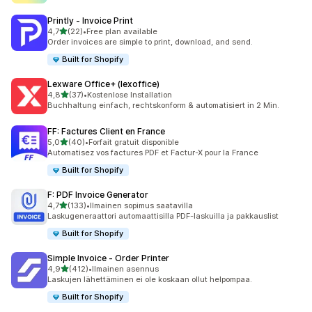
Printly ‑ Invoice Print
/ 5 tähteä
4,7
(22)
•
Free plan available
22 arvostelua yhteensä
Order invoices are simple to print, download, and send.
Built for Shopify
Lexware Office+ (lexoffice)
/ 5 tähteä
4,8
(37)
•
Kostenlose Installation
37 arvostelua yhteensä
Buchhaltung einfach, rechtskonform & automatisiert in 2 Min.
FF: Factures Client en France
/ 5 tähteä
5,0
(40)
•
Forfait gratuit disponible
40 arvostelua yhteensä
Automatisez vos factures PDF et Factur-X pour la France
Built for Shopify
F: PDF Invoice Generator
/ 5 tähteä
4,7
(133)
•
Ilmainen sopimus saatavilla
133 arvostelua yhteensä
Laskugeneraattori automaattisilla PDF-laskuilla ja pakkauslist
Built for Shopify
Simple Invoice ‑ Order Printer
/ 5 tähteä
4,9
(412)
•
Ilmainen asennus
412 arvostelua yhteensä
Laskujen lähettäminen ei ole koskaan ollut helpompaa.
Built for Shopify