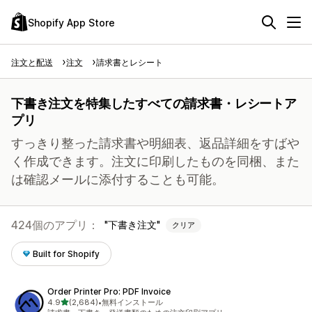
Shopify App Store
注文と配送
注文
請求書とレシート
下書き注文を特集したすべての請求書・レシートア
プリ
すっきり整った請求書や明細表、返品詳細をすばや
く作成できます。注文に印刷したものを同梱、また
は確認メールに添付することも可能。
424個のアプリ：
下書き注文
クリア
Built for Shopify
Order Printer Pro: PDF Invoice
5つ星中
4.9
(2,684)
•
無料インストール
合計レビュー数：2684件