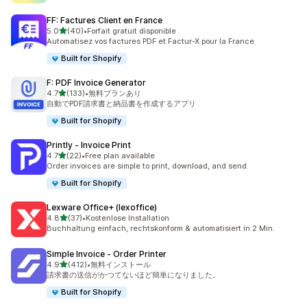
FF: Factures Client en France
5つ星中
5.0
(40)
•
Forfait gratuit disponible
合計レビュー数：40件
Automatisez vos factures PDF et Factur-X pour la France
Built for Shopify
F: PDF Invoice Generator
5つ星中
4.7
(133)
•
無料プランあり
合計レビュー数：133件
自動でPDF請求書と納品書を作成するアプリ
Built for Shopify
Printly ‑ Invoice Print
5つ星中
4.7
(22)
•
Free plan available
合計レビュー数：22件
Order invoices are simple to print, download, and send.
Built for Shopify
Lexware Office+ (lexoffice)
5つ星中
4.8
(37)
•
Kostenlose Installation
合計レビュー数：37件
Buchhaltung einfach, rechtskonform & automatisiert in 2 Min.
Simple Invoice ‑ Order Printer
5つ星中
4.9
(412)
•
無料インストール
合計レビュー数：412件
請求書の送信がかつてないほど簡単になりました。
Built for Shopify