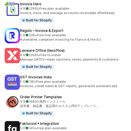
Invoice Hero
5つ星中
4.8
(299)
•
Free plan available
合計レビュー数：299件
Invoice, track, and manage accounts receivable effortlessly
Built for Shopify
Regulo – Invoice & Export
5つ星中
5.0
(29)
•
Free trial available
合計レビュー数：29件
Automated, compliant invoicing for France & the EU.
Lexware Office (lexoffice)
5つ星中
4.6
(266)
•
Free to install
合計レビュー数：266件
Manage DATEV-ready vouchers, taxes, payments & customers
Built for Shopify
GST Invoices India
5つ星中
5.0
(18)
•
Free plan available
合計レビュー数：18件
Invoices, credit notes & GST reports, generated automatically
Order Printer Templates
5つ星中
4.9
(680)
•
無料インストール
合計レビュー数：680件
請求書・納品書・返品用のカスタムPDFテンプレート。
Built for Shopify
Fakturoid • Integration
5つ星中
5.0
(45)
•
Free plan available
合計レビュー数：45件