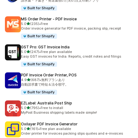
請求書・下書き・発送書類のための注文印刷アプリ
Built for Shopify
MS Order Printer ‑ PDF Invoice
5つ星中
5.0
(235)
•
Free
合計レビュー数：235件
Order invoice generator for PDF invoice, packing slip, receipt
Built for Shopify
GST Pro: GST Invoice India
5つ星中
5.0
(247)
•
Free plan available
合計レビュー数：247件
Easy GST invoices for India. Reports, credit notes and filings
Built for Shopify
PDF Invoice Order Printer, POS
5つ星中
4.9
(687)
•
無料プランあり
合計レビュー数：687件
自動請求書で時短＆法令順守。
Built for Shopify
EZLabel: Australia Post Ship
5つ星中
5.0
(795)
•
Free to install
合計レビュー数：795件
MyPost Business shipping labels made simple!
Oxilayer PDF Invoice Generator
5つ星中
5.0
(161)
•
Free plan available
合計レビュー数：161件
Order printer for invoices packing slips quotes and e-invoices