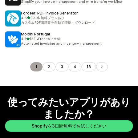
Simplify your invoice management and wire transfer workflow
Fordeer: PDF Invoice Generator
5つ星中
4.6
(130)
•
無料プランあり
合計レビュー数：130件
カスタムPDF請求書を自動で印刷・ダウンロード
Moloni Portugal
5つ星中
4.7
(22)
•
Free to install
合計レビュー数：22件
Automated invoicing and inventory management
1
2
3
4
18
使ってみたいアプリがあり
ましたか？
Shopifyを3日間無料でお試しください