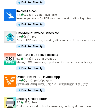
Built for Shopify
Invoice Falcon
5つ星中
4.8
(293)
•
Free plan available
合計レビュー数：293件
Invoice generator for PDF invoices, packing slips & quotes
Built for Shopify
Shoptopus: Invoice Generator
5つ星中
4.9
(54)
•
Free
合計レビュー数：54件
Create PDF invoices, packing slips and credit notes with ease.
Built for Shopify
WebPlanex: GST Invoice India
5つ星中
5.0
(443)
•
Free trial available
合計レビュー数：443件
Manage GST invoices, reports, and e-Invoices seamlessly
Built for Shopify
Order Printer: PDF Invoice App
5つ星中
4.9
(1,129)
•
無料プランあり
合計レビュー数：1129件
請求書や見積書を生成し、電子メールで自動的に送信します
Built for Shopify
Shopify Order Printer
5つ星中
3.5
(355)
•
Free
合計レビュー数：355件
Print customized pick lists, invoices, packing slips and more