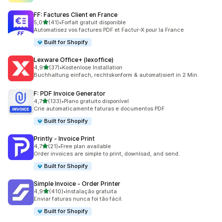
FF: Factures Client en France
de 5 estrelas
5,0
(41)
•
Forfait gratuit disponible
41 total de avaliações
Automatisez vos factures PDF et Factur-X pour la France
Built for Shopify
Lexware Office+ (lexoffice)
de 5 estrelas
4,9
(37)
•
Kostenlose Installation
37 total de avaliações
Buchhaltung einfach, rechtskonform & automatisiert in 2 Min.
F: PDF Invoice Generator
de 5 estrelas
4,7
(133)
•
Plano gratuito disponível
133 total de avaliações
Crie automaticamente faturas e documentos PDF
Built for Shopify
Printly ‑ Invoice Print
de 5 estrelas
4,7
(21)
•
Free plan available
21 total de avaliações
Order invoices are simple to print, download, and send.
Built for Shopify
Simple Invoice ‑ Order Printer
de 5 estrelas
4,9
(410)
•
Instalação gratuita
410 total de avaliações
Enviar faturas nunca foi tão fácil.
Built for Shopify