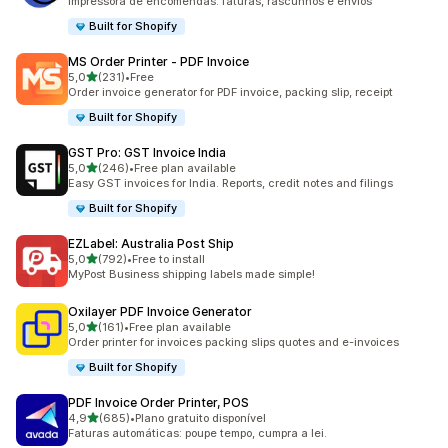
Impressora de encomendas: faturas, rascunhos e envios
Built for Shopify
MS Order Printer ‑ PDF Invoice
de 5 estrelas
5,0
(231)
•
Free
231 total de avaliações
Order invoice generator for PDF invoice, packing slip, receipt
Built for Shopify
GST Pro: GST Invoice India
de 5 estrelas
5,0
(246)
•
Free plan available
246 total de avaliações
Easy GST invoices for India. Reports, credit notes and filings
Built for Shopify
EZLabel: Australia Post Ship
de 5 estrelas
5,0
(792)
•
Free to install
792 total de avaliações
MyPost Business shipping labels made simple!
Oxilayer PDF Invoice Generator
de 5 estrelas
5,0
(161)
•
Free plan available
161 total de avaliações
Order printer for invoices packing slips quotes and e-invoices
Built for Shopify
PDF Invoice Order Printer, POS
de 5 estrelas
4,9
(685)
•
Plano gratuito disponível
685 total de avaliações
Faturas automáticas: poupe tempo, cumpra a lei.