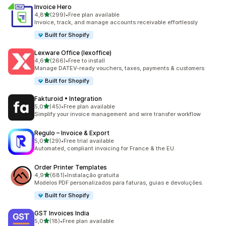
Invoice Hero
de 5 estrelas
4,8
(299)
•
Free plan available
299 total de avaliações
Invoice, track, and manage accounts receivable effortlessly
Built for Shopify
Lexware Office (lexoffice)
de 5 estrelas
4,6
(266)
•
Free to install
266 total de avaliações
Manage DATEV-ready vouchers, taxes, payments & customers
Built for Shopify
Fakturoid • Integration
de 5 estrelas
5,0
(45)
•
Free plan available
45 total de avaliações
Simplify your invoice management and wire transfer workflow
Regulo – Invoice & Export
de 5 estrelas
5,0
(29)
•
Free trial available
29 total de avaliações
Automated, compliant invoicing for France & the EU.
Order Printer Templates
de 5 estrelas
4,9
(681)
•
Instalação gratuita
681 total de avaliações
Modelos PDF personalizados para faturas, guias e devoluções.
Built for Shopify
GST Invoices India
de 5 estrelas
5,0
(18)
•
Free plan available
18 total de avaliações