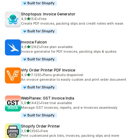
Built for Shopify
Shoptopus: Invoice Generator
de 5 estrelas
4,9
(54)
•
Free
54 total de avaliações
Create PDF invoices, packing slips and credit notes with ease.
Built for Shopify
Invoice Falcon
de 5 estrelas
4,8
(292)
•
Free plan available
292 total de avaliações
Invoice generator for PDF invoices, packing slips & quotes
Built for Shopify
Vify Order Printer PDF Invoice
de 5 estrelas
4,9
(1.129)
•
Plano gratuito disponível
1129 total de avaliações
An invoice generator to easily custom and print order document
Built for Shopify
WebPlanex: GST Invoice India
de 5 estrelas
5,0
(442)
•
Free trial available
442 total de avaliações
Manage GST invoices, reports, and e-Invoices seamlessly
Built for Shopify
Shopify Order Printer
de 5 estrelas
3,5
(356)
•
Free
356 total de avaliações
Print customized pick lists, invoices, packing slips and more