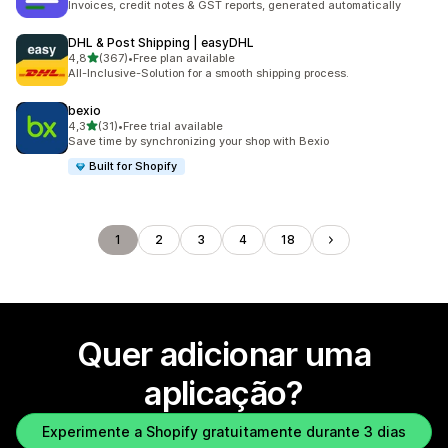
Invoices, credit notes & GST reports, generated automatically
DHL & Post Shipping | easyDHL
de 5 estrelas
4,8
(367)
•
Free plan available
367 total de avaliações
All-Inclusive-Solution for a smooth shipping process.
bexio
de 5 estrelas
4,3
(31)
•
Free trial available
31 total de avaliações
Save time by synchronizing your shop with Bexio
Built for Shopify
1
2
3
4
18
Quer adicionar uma
aplicação?
Experimente a Shopify gratuitamente durante 3 dias