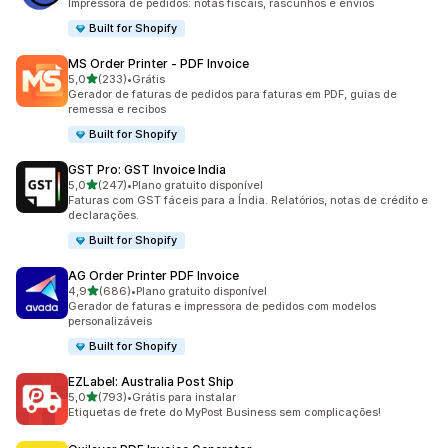
Impressora de pedidos: notas fiscais, rascunhos e envios
Built for Shopify
MS Order Printer ‑ PDF Invoice
de 5 estrelas
5,0
(233)
•
Grátis
233 avaliações ao todo
Gerador de faturas de pedidos para faturas em PDF, guias de
remessa e recibos
Built for Shopify
GST Pro: GST Invoice India
de 5 estrelas
5,0
(247)
•
Plano gratuito disponível
247 avaliações ao todo
Faturas com GST fáceis para a Índia. Relatórios, notas de crédito e
declarações.
Built for Shopify
AG Order Printer PDF Invoice
de 5 estrelas
4,9
(686)
•
Plano gratuito disponível
686 avaliações ao todo
Gerador de faturas e impressora de pedidos com modelos
personalizáveis
Built for Shopify
EZLabel: Australia Post Ship
de 5 estrelas
5,0
(793)
•
Grátis para instalar
793 avaliações ao todo
Etiquetas de frete do MyPost Business sem complicações!