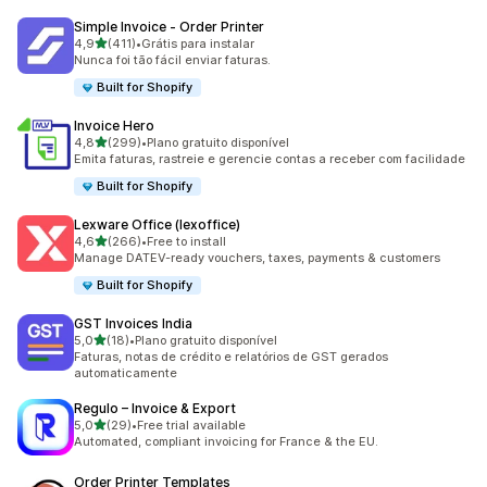
Simple Invoice ‑ Order Printer
de 5 estrelas
4,9
(411)
•
Grátis para instalar
411 avaliações ao todo
Nunca foi tão fácil enviar faturas.
Built for Shopify
Invoice Hero
de 5 estrelas
4,8
(299)
•
Plano gratuito disponível
299 avaliações ao todo
Emita faturas, rastreie e gerencie contas a receber com facilidade
Built for Shopify
Lexware Office (lexoffice)
de 5 estrelas
4,6
(266)
•
Free to install
266 avaliações ao todo
Manage DATEV-ready vouchers, taxes, payments & customers
Built for Shopify
GST Invoices India
de 5 estrelas
5,0
(18)
•
Plano gratuito disponível
18 avaliações ao todo
Faturas, notas de crédito e relatórios de GST gerados
automaticamente
Regulo – Invoice & Export
de 5 estrelas
5,0
(29)
•
Free trial available
29 avaliações ao todo
Automated, compliant invoicing for France & the EU.
Order Printer Templates