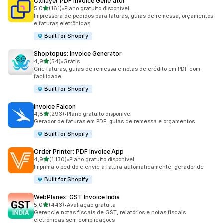
Oxilayer PDF Invoice Generator
de 5 estrelas
5,0
(161)
•
Plano gratuito disponível
161 avaliações ao todo
Impressora de pedidos para faturas, guias de remessa, orçamentos
e faturas eletrônicas
Built for Shopify
Shoptopus: Invoice Generator
de 5 estrelas
4,9
(54)
•
Grátis
54 avaliações ao todo
Crie faturas, guias de remessa e notas de crédito em PDF com
facilidade.
Built for Shopify
Invoice Falcon
de 5 estrelas
4,8
(293)
•
Plano gratuito disponível
293 avaliações ao todo
Gerador de faturas em PDF, guias de remessa e orçamentos
Built for Shopify
Order Printer: PDF Invoice App
de 5 estrelas
4,9
(1.130)
•
Plano gratuito disponível
1130 avaliações ao todo
Imprima o pedido e envie a fatura automaticamente. gerador de
Built for Shopify
WebPlanex: GST Invoice India
de 5 estrelas
5,0
(443)
•
Avaliação gratuita
443 avaliações ao todo
Gerencie notas fiscais de GST, relatórios e notas fiscais
eletrônicas sem complicações