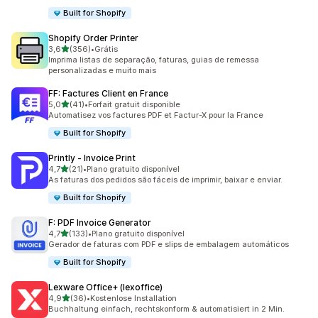
Built for Shopify
Shopify Order Printer
de 5 estrelas
3,6
(356)
•
Grátis
356 avaliações ao todo
Imprima listas de separação, faturas, guias de remessa
personalizadas e muito mais
FF: Factures Client en France
de 5 estrelas
5,0
(41)
•
Forfait gratuit disponible
41 avaliações ao todo
Automatisez vos factures PDF et Factur-X pour la France
Built for Shopify
Printly ‑ Invoice Print
de 5 estrelas
4,7
(21)
•
Plano gratuito disponível
21 avaliações ao todo
As faturas dos pedidos são fáceis de imprimir, baixar e enviar.
Built for Shopify
F: PDF Invoice Generator
de 5 estrelas
4,7
(133)
•
Plano gratuito disponível
133 avaliações ao todo
Gerador de faturas com PDF e slips de embalagem automáticos
Built for Shopify
Lexware Office+ (lexoffice)
de 5 estrelas
4,9
(36)
•
Kostenlose Installation
36 avaliações ao todo
Buchhaltung einfach, rechtskonform & automatisiert in 2 Min.