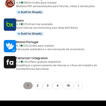
de 5 estrelas
4,9
(680)
•
Grátis para instalar
680 avaliações ao todo
Modelos PDF personalizados para faturas, notas e devoluções.
Built for Shopify
bexio
de 5 estrelas
4,3
(31)
•
Free trial available
31 avaliações ao todo
Save time by synchronizing your shop with Bexio
Built for Shopify
Moloni Portugal
de 5 estrelas
4,7
(22)
•
Grátis para instalar
22 avaliações ao todo
Faturação automática e sincronização de inventários
Fakturoid • Integration
de 5 estrelas
5,0
(45)
•
Plano gratuito disponível
45 avaliações ao todo
Simplifique o gerenciamento de faturas e o fluxo de trabalho de
transferências bancárias
1
2
3
4
18