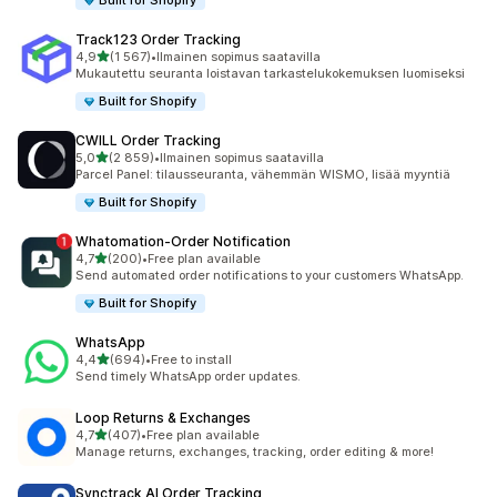
Built for Shopify
Track123 Order Tracking
/ 5 tähteä
4,9
(1 567)
•
Ilmainen sopimus saatavilla
1567 arvostelua yhteensä
Mukautettu seuranta loistavan tarkastelukokemuksen luomiseksi
Built for Shopify
CWILL Order Tracking
/ 5 tähteä
5,0
(2 859)
•
Ilmainen sopimus saatavilla
2859 arvostelua yhteensä
Parcel Panel: tilausseuranta, vähemmän WISMO, lisää myyntiä
Built for Shopify
Whatomation‑Order Notification
/ 5 tähteä
4,7
(200)
•
Free plan available
200 arvostelua yhteensä
Send automated order notifications to your customers WhatsApp.
Built for Shopify
WhatsApp
/ 5 tähteä
4,4
(694)
•
Free to install
694 arvostelua yhteensä
Send timely WhatsApp order updates.
Loop Returns & Exchanges
/ 5 tähteä
4,7
(407)
•
Free plan available
407 arvostelua yhteensä
Manage returns, exchanges, tracking, order editing & more!
Synctrack AI Order Tracking