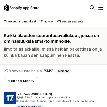
Shopify App Store
Tilaukset ja toimitukset
Tilaukset
Tilausten seuranta
Kaikki tilausten seurantasovellukset, joissa on
ominaisuuksia sms-toiminnoille.
Ilmoita asiakkaille, missä heidän pakettinsa on ja
kuinka kauan sen saapuminen kestää.
278 sovellusta haulla
SMS
Tyhjennä
Built for Shopify
17TRACK Order Tracking
/ 5 tähteä
4,9
(3 842)
•
Ilmainen sopimus saatavilla
3842 arvostelua yhteensä
Kaikki yhdessä: tilauseuranta, palautukset ja vaihdot helposti