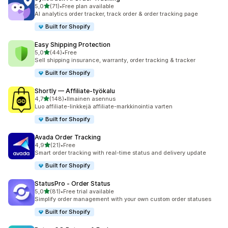
/ 5 tähteä
5,0
(71)
•
Free plan available
71 arvostelua yhteensä
AI analytics order tracker, track order & order tracking page
Built for Shopify
Easy Shipping Protection
/ 5 tähteä
5,0
(44)
•
Free
44 arvostelua yhteensä
Sell shipping insurance, warranty, order tracking & tracker
Built for Shopify
Shortly — Affiliate‑työkalu
/ 5 tähteä
4,7
(148)
•
Ilmainen asennus
148 arvostelua yhteensä
Luo affiliate-linkkejä affiliate-markkinointia varten
Built for Shopify
Avada Order Tracking
/ 5 tähteä
4,9
(21)
•
Free
21 arvostelua yhteensä
Smart order tracking with real-time status and delivery update
Built for Shopify
StatusPro ‑ Order Status
/ 5 tähteä
5,0
(81)
•
Free trial available
81 arvostelua yhteensä
Simplify order management with your own custom order statuses
Built for Shopify