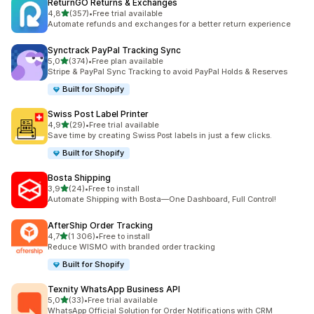
ReturnGO Returns & Exchanges
/ 5 tähteä
4,8
(357)
•
Free trial available
357 arvostelua yhteensä
Automate refunds and exchanges for a better return experience
Synctrack PayPal Tracking Sync
/ 5 tähteä
5,0
(374)
•
Free plan available
374 arvostelua yhteensä
Stripe & PayPal Sync Tracking to avoid PayPal Holds & Reserves
Built for Shopify
Swiss Post Label Printer
/ 5 tähteä
4,9
(29)
•
Free trial available
29 arvostelua yhteensä
Save time by creating Swiss Post labels in just a few clicks.
Built for Shopify
Bosta Shipping
/ 5 tähteä
3,9
(24)
•
Free to install
24 arvostelua yhteensä
Automate Shipping with Bosta—One Dashboard, Full Control!
AfterShip Order Tracking
/ 5 tähteä
4,7
(1 306)
•
Free to install
1306 arvostelua yhteensä
Reduce WISMO with branded order tracking
Built for Shopify
Texnity WhatsApp Business API
/ 5 tähteä
5,0
(33)
•
Free trial available
33 arvostelua yhteensä
WhatsApp Official Solution for Order Notifications with CRM