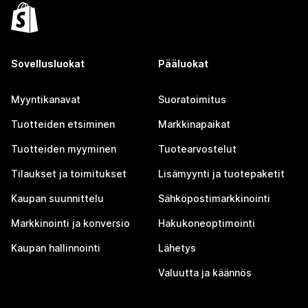
Sovellusluokat
Pääluokat
Myyntikanavat
Suoratoimitus
Tuotteiden etsiminen
Markkinapaikat
Tuotteiden myyminen
Tuotearvostelut
Tilaukset ja toimitukset
Lisämyynti ja tuotepaketit
Kaupan suunnittelu
Sähköpostimarkkinointi
Markkinointi ja konversio
Hakukoneoptimointi
Kaupan hallinnointi
Lähetys
Valuutta ja käännös