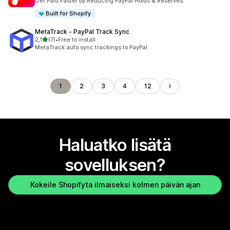
Get Paid Faster by Reducing PayPal Holds & Reserves.
Built for Shopify
MetaTrack ‑ PayPal Track Sync
/ 5 tähteä
2,1
(7)
•
Free to install
7 arvostelua yhteensä
MetaTrack auto sync trackings to PayPal
1
2
3
4
12
Haluatko lisätä
sovelluksen?
Kokeile Shopifyta ilmaiseksi kolmen päivän ajan