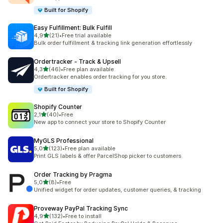
Built for Shopify
Easy Fulfillment: Bulk Fulfill
/ 5 tähteä
4,9
(21)
•
Free trial available
21 arvostelua yhteensä
Bulk order fulfillment & tracking link generation effortlessly
Ordertracker ‑ Track & Upsell
/ 5 tähteä
4,3
(46)
•
Free plan available
46 arvostelua yhteensä
Ordertracker enables order tracking for you store.
Built for Shopify
Shopify Counter
/ 5 tähteä
2,1
(40)
•
Free
40 arvostelua yhteensä
New app to connect your store to Shopify Counter
MyGLS Professional
/ 5 tähteä
5,0
(123)
•
Free plan available
123 arvostelua yhteensä
Print GLS labels & offer ParcelShop picker to customers
Order Tracking by Pragma
/ 5 tähteä
5,0
(8)
•
Free
8 arvostelua yhteensä
Unified widget for order updates, customer queries, & tracking
Proveway PayPal Tracking Sync
/ 5 tähteä
4,9
(132)
•
Free to install
132 arvostelua yhteensä