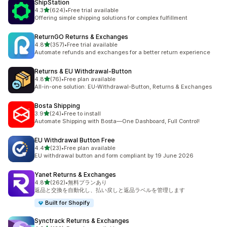
ShipStation
5つ星中
4.3
(624)
•
Free trial available
合計レビュー数：624件
Offering simple shipping solutions for complex fulfillment
ReturnGO Returns & Exchanges
5つ星中
4.8
(357)
•
Free trial available
合計レビュー数：357件
Automate refunds and exchanges for a better return experience
Returns & EU Withdrawal‑Button
5つ星中
4.8
(76)
•
Free plan available
合計レビュー数：76件
All-in-one solution: EU-Withdrawal-Button, Returns & Exchanges
Bosta Shipping
5つ星中
3.9
(24)
•
Free to install
合計レビュー数：24件
Automate Shipping with Bosta—One Dashboard, Full Control!
EU Withdrawal Button Free
5つ星中
4.4
(23)
•
Free plan available
合計レビュー数：23件
EU withdrawal button and form compliant by 19 June 2026
Yanet Returns & Exchanges
5つ星中
4.8
(262)
•
無料プランあり
合計レビュー数：262件
返品と交換を自動化し、払い戻しと返品ラベルを管理します
Built for Shopify
Synctrack Returns & Exchanges