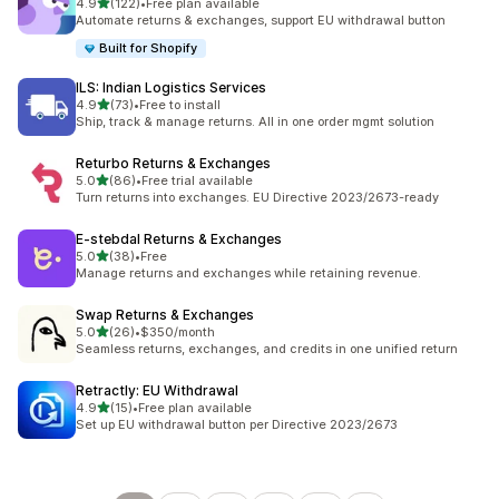
5つ星中
4.9
(122)
•
Free plan available
合計レビュー数：122件
Automate returns & exchanges, support EU withdrawal button
Built for Shopify
ILS: Indian Logistics Services
5つ星中
4.9
(73)
•
Free to install
合計レビュー数：73件
Ship, track & manage returns. All in one order mgmt solution
Returbo Returns & Exchanges
5つ星中
5.0
(86)
•
Free trial available
合計レビュー数：86件
Turn returns into exchanges. EU Directive 2023/2673-ready
E‑stebdal Returns & Exchanges
5つ星中
5.0
(38)
•
Free
合計レビュー数：38件
Manage returns and exchanges while retaining revenue.
Swap Returns & Exchanges
5つ星中
5.0
(26)
•
$350/month
合計レビュー数：26件
Seamless returns, exchanges, and credits in one unified return
Retractly: EU Withdrawal
5つ星中
4.9
(15)
•
Free plan available
合計レビュー数：15件
Set up EU withdrawal button per Directive 2023/2673