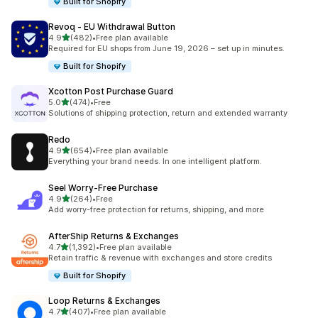
Built for Shopify
Revoq ‑ EU Withdrawal Button
5つ星中
4.9
(482)
•
Free plan available
合計レビュー数：482件
Required for EU shops from June 19, 2026 – set up in minutes.
Built for Shopify
Xcotton Post Purchase Guard
5つ星中
5.0
(474)
•
Free
合計レビュー数：474件
Solutions of shipping protection, return and extended warranty
Redo
5つ星中
4.9
(654)
•
Free plan available
合計レビュー数：654件
Everything your brand needs. In one intelligent platform.
Seel Worry‑Free Purchase
5つ星中
4.9
(264)
•
Free
合計レビュー数：264件
Add worry-free protection for returns, shipping, and more
AfterShip Returns & Exchanges
5つ星中
4.7
(1,392)
•
Free plan available
合計レビュー数：1392件
Retain traffic & revenue with exchanges and store credits
Built for Shopify
Loop Returns & Exchanges
5つ星中
4.7
(407)
•
Free plan available
合計レビュー数：407件