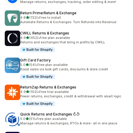
Manage returns, exchanges, tracking, order editing & more!
Return Prime:Return & Exchange
5つ星中
4.8
(722)
•
Free to install
合計レビュー数：722件
Automate Returns & Exchanges. Turn Refunds into Revenue
CWILL Returns & Exchanges
5つ星中
4.9
(452)
•
Free plan available
合計レビュー数：452件
Returns and exchanges that bring in profits by CWILL
Built for Shopify
Gift Card Factory
5つ星中
5.0
(54)
•
Free plan available
合計レビュー数：54件
Boost sales via bulk gift cards, discounts & store credit
Built for Shopify
ReturnZap Returns & Exchanges
5つ星中
4.9
(102)
•
Free trial available
合計レビュー数：102件
Power returns, exchanges, credit & withdrawal with smart logic
Built for Shopify
Quick Returns and Exchanges ↻↺
5つ星中
5.0
(51)
•
Free plan available
合計レビュー数：51件
Manage returns & exchanges, RTOs & more- all in one place