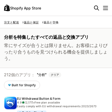
Shopify App Store
注文と配送
返品と保証
返品と交換
分析を特集したすべての返品と交換アプリ
常にサイズが合うとは限りません。お客様によりぴ
ったり合うものを見つけられる機会を提供しましょ
う。
212個のアプリ：
分析
クリア
Built for Shopify
EU Withdrawal Button & Form
5つ星中
4.9
(2,177)
•
Free plan available
合計レビュー数：2177件
Easily comply with EU withdrawal requirements 2023/2673