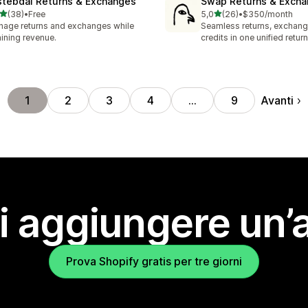
stebdal Returns & Exchanges
Swap Returns & Exch
stelle su 5
stelle su 5
(38)
•
Free
5,0
(26)
•
$350/month
recensioni totali
26 recensioni totali
age returns and exchanges while
Seamless returns, exchang
aining revenue.
credits in one unified return
Avanti
1
2
3
4
…
9
i aggiungere un’
Prova Shopify gratis per tre giorni