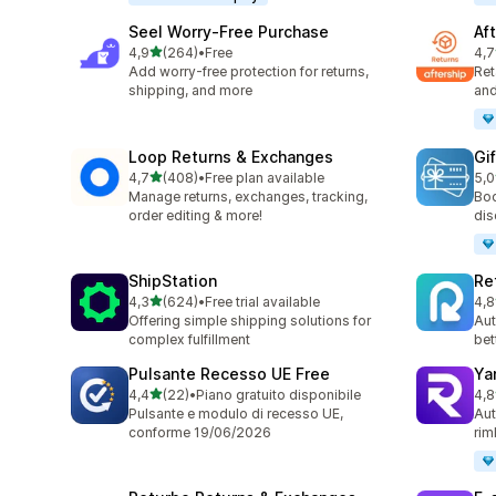
Seel Worry‑Free Purchase
Af
stelle su 5
4,9
(264)
•
Free
4,7
264 recensioni totali
139
Add worry-free protection for returns,
Ret
shipping, and more
and
Loop Returns & Exchanges
Gi
stelle su 5
4,7
(408)
•
Free plan available
5,0
408 recensioni totali
54 
Manage returns, exchanges, tracking,
Boo
order editing & more!
dis
ShipStation
Re
stelle su 5
4,3
(624)
•
Free trial available
4,8
624 recensioni totali
357
Offering simple shipping solutions for
Aut
complex fulfillment
bet
Pulsante Recesso UE Free
Ya
stelle su 5
4,4
(22)
•
Piano gratuito disponibile
4,8
22 recensioni totali
262
Pulsante e modulo di recesso UE,
Aut
conforme 19/06/2026
rim