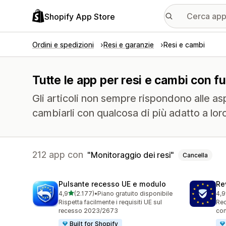
Shopify App Store
Ordini e spedizioni
Resi e garanzie
Resi e cambi
Tutte le app per resi e cambi con fu
Gli articoli non sempre rispondono alle aspet
cambiarli con qualcosa di più adatto a lor
212 app con
Monitoraggio dei resi
Cancella
Pulsante recesso UE e modulo
Re
stelle su 5
4,9
(2.177)
•
Piano gratuito disponibile
4,9
2177 recensioni totali
482
Rispetta facilmente i requisiti UE sul
Rec
recesso 2023/2673
con
Built for Shopify