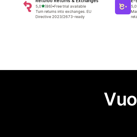
Returbo Returns & Exchanges
E‑
stelle su 5
5,0
(86)
•
Free trial available
5,0
86 recensioni totali
38 
Turn returns into exchanges. EU
Man
Directive 2023/2673-ready
ret
Vuo