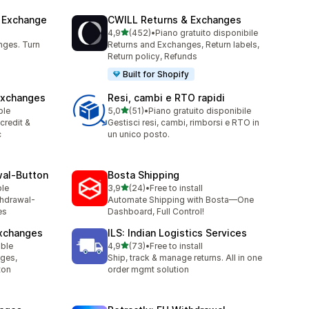
& Exchange
CWILL Returns & Exchanges
stelle su 5
4,9
(452)
•
Piano gratuito disponibile
452 recensioni totali
nges. Turn
Returns and Exchanges, Return labels,
Return policy, Refunds
Built for Shopify
Exchanges
Resi, cambi e RTO rapidi
stelle su 5
ble
5,0
(51)
•
Piano gratuito disponibile
51 recensioni totali
credit &
Gestisci resi, cambi, rimborsi e RTO in
c
un unico posto.
wal‑Button
Bosta Shipping
stelle su 5
ble
3,9
(24)
•
Free to install
24 recensioni totali
thdrawal-
Automate Shipping with Bosta—One
es
Dashboard, Full Control!
Exchanges
ILS: Indian Logistics Services
stelle su 5
able
4,9
(73)
•
Free to install
73 recensioni totali
nges,
Ship, track & manage returns. All in one
ton
order mgmt solution