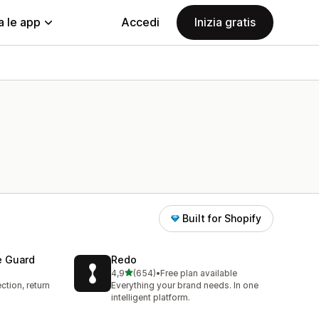
a le app
Accedi
Inizia gratis
Built for Shopify
e Guard
Redo
stelle su 5
4,9
(654)
•
Free plan available
654 recensioni totali
ction, return
Everything your brand needs. In one
intelligent platform.