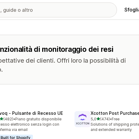
Sfogli
nzionalità di monitoraggio dei resi
tative dei clienti. Offri loro la possibilità di
o.
voq ‑ Pulsante di Recesso UE
Xcotton Post Purchas
stelle su 5
stelle su 5
(482)
•
Piano gratuito disponibile
5,0
(474)
•
Free
 recensioni totali
474 recensioni totali
esso elettronico senza login con
Solutions of shipping prote
ferma via email
and extended warranty
Built for Shopify