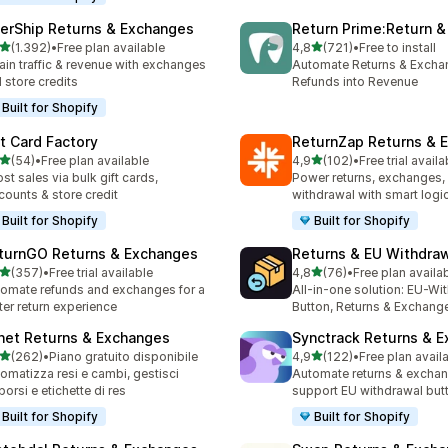
terShip Returns & Exchanges
Return Prime:Return 
stelle su 5
stelle su 5
(1.392)
•
Free plan available
4,8
(721)
•
Free to install
2 recensioni totali
721 recensioni totali
ain traffic & revenue with exchanges
Automate Returns & Excha
 store credits
Refunds into Revenue
Built for Shopify
ft Card Factory
ReturnZap Returns & 
stelle su 5
stelle su 5
(54)
•
Free plan available
4,9
(102)
•
Free trial availa
recensioni totali
102 recensioni totali
st sales via bulk gift cards,
Power returns, exchanges, 
counts & store credit
withdrawal with smart logi
Built for Shopify
Built for Shopify
turnGO Returns & Exchanges
Returns & EU Withdra
stelle su 5
stelle su 5
(357)
•
Free trial available
4,8
(76)
•
Free plan availa
 recensioni totali
76 recensioni totali
omate refunds and exchanges for a
All-in-one solution: EU-Wi
ter return experience
Button, Returns & Exchang
net Returns & Exchanges
Synctrack Returns & 
stelle su 5
stelle su 5
(262)
•
Piano gratuito disponibile
4,9
(122)
•
Free plan avail
 recensioni totali
122 recensioni totali
omatizza resi e cambi, gestisci
Automate returns & excha
borsi e etichette di res
support EU withdrawal but
Built for Shopify
Built for Shopify