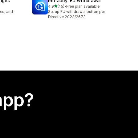
anges
Retractly: EU Withdrawal
stelle su 5
4,9
(15)
•
Free plan available
15 recensioni totali
es, and
Set up EU withdrawal button per
Directive 2023/2673
app?