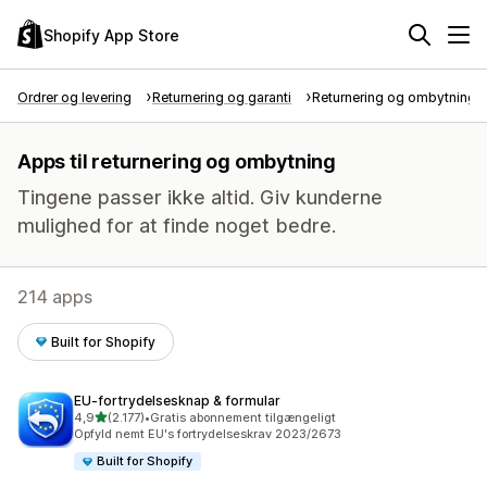
Shopify App Store
Ordrer og levering
Returnering og garanti
Returnering og ombytning
Apps til returnering og ombytning
Tingene passer ikke altid. Giv kunderne
mulighed for at finde noget bedre.
214 apps
Built for Shopify
EU‑fortrydelsesknap & formular
ud af 5 stjerner
4,9
(2.177)
•
Gratis abonnement tilgængeligt
2177 anmeldelser i alt
Opfyld nemt EU's fortrydelseskrav 2023/2673
Built for Shopify