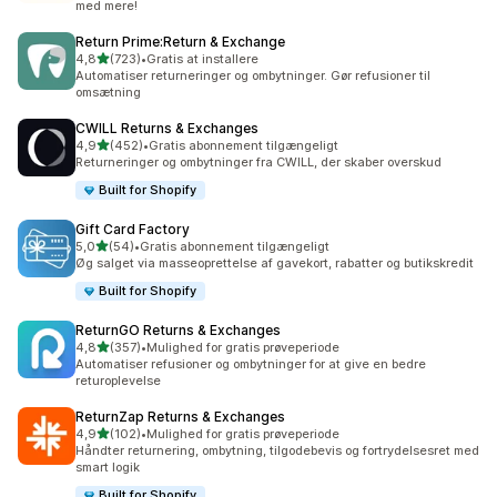
med mere!
Return Prime:Return & Exchange
ud af 5 stjerner
4,8
(723)
•
Gratis at installere
723 anmeldelser i alt
Automatiser returneringer og ombytninger. Gør refusioner til
omsætning
CWILL Returns & Exchanges
ud af 5 stjerner
4,9
(452)
•
Gratis abonnement tilgængeligt
452 anmeldelser i alt
Returneringer og ombytninger fra CWILL, der skaber overskud
Built for Shopify
Gift Card Factory
ud af 5 stjerner
5,0
(54)
•
Gratis abonnement tilgængeligt
54 anmeldelser i alt
Øg salget via masseoprettelse af gavekort, rabatter og butikskredit
Built for Shopify
ReturnGO Returns & Exchanges
ud af 5 stjerner
4,8
(357)
•
Mulighed for gratis prøveperiode
357 anmeldelser i alt
Automatiser refusioner og ombytninger for at give en bedre
returoplevelse
ReturnZap Returns & Exchanges
ud af 5 stjerner
4,9
(102)
•
Mulighed for gratis prøveperiode
102 anmeldelser i alt
Håndter returnering, ombytning, tilgodebevis og fortrydelsesret med
smart logik
Built for Shopify