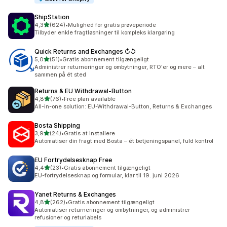
ShipStation
ud af 5 stjerner
4,3
(624)
•
Mulighed for gratis prøveperiode
624 anmeldelser i alt
Tilbyder enkle fragtløsninger til kompleks klargøring
Quick Returns and Exchanges ↻↺
ud af 5 stjerner
5,0
(51)
•
Gratis abonnement tilgængeligt
51 anmeldelser i alt
Administrer returneringer og ombytninger, RTO'er og mere – alt
sammen på ét sted
Returns & EU Withdrawal‑Button
ud af 5 stjerner
4,8
(76)
•
Free plan available
76 anmeldelser i alt
All-in-one solution: EU-Withdrawal-Button, Returns & Exchanges
Bosta Shipping
ud af 5 stjerner
3,9
(24)
•
Gratis at installere
24 anmeldelser i alt
Automatiser din fragt med Bosta – ét betjeningspanel, fuld kontrol
EU Fortrydelsesknap Free
ud af 5 stjerner
4,4
(23)
•
Gratis abonnement tilgængeligt
23 anmeldelser i alt
EU-fortrydelsesknap og formular, klar til 19. juni 2026
Yanet Returns & Exchanges
ud af 5 stjerner
4,8
(262)
•
Gratis abonnement tilgængeligt
262 anmeldelser i alt
Automatiser returneringer og ombytninger, og administrer
refusioner og returlabels