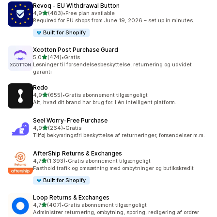
Revoq ‑ EU Withdrawal Button
ud af 5 stjerner
4,9
(483)
•
Free plan available
483 anmeldelser i alt
Required for EU shops from June 19, 2026 – set up in minutes.
Built for Shopify
Xcotton Post Purchase Guard
ud af 5 stjerner
5,0
(474)
•
Gratis
474 anmeldelser i alt
Løsninger til forsendelsesbeskyttelse, returnering og udvidet
garanti
Redo
ud af 5 stjerner
4,9
(655)
•
Gratis abonnement tilgængeligt
655 anmeldelser i alt
Alt, hvad dit brand har brug for. I én intelligent platform.
Seel Worry‑Free Purchase
ud af 5 stjerner
4,9
(264)
•
Gratis
264 anmeldelser i alt
Tilføj bekymringsfri beskyttelse af returneringer, forsendelser m.m.
AfterShip Returns & Exchanges
ud af 5 stjerner
4,7
(1.393)
•
Gratis abonnement tilgængeligt
1393 anmeldelser i alt
Fasthold trafik og omsætning med ombytninger og butikskredit
Built for Shopify
Loop Returns & Exchanges
ud af 5 stjerner
4,7
(407)
•
Gratis abonnement tilgængeligt
407 anmeldelser i alt
Administrer returnering, ombytning, sporing, redigering af ordrer