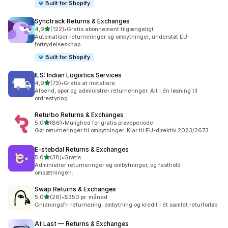
Built for Shopify
Synctrack Returns & Exchanges
ud af 5 stjerner
4,9
(122)
•
Gratis abonnement tilgængeligt
122 anmeldelser i alt
Automatiser returneringer og ombytninger, understøt EU-
fortrydelsesknap
Built for Shopify
ILS: Indian Logistics Services
ud af 5 stjerner
4,9
(73)
•
Gratis at installere
73 anmeldelser i alt
Afsend, spor og administrer returneringer. Alt i én løsning til
ordrestyring
Returbo Returns & Exchanges
ud af 5 stjerner
5,0
(86)
•
Mulighed for gratis prøveperiode
86 anmeldelser i alt
Gør returneringer til ombytninger. Klar til EU-direktiv 2023/2673
E‑stebdal Returns & Exchanges
ud af 5 stjerner
5,0
(38)
•
Gratis
38 anmeldelser i alt
Administrer returneringer og ombytninger, og fasthold
omsætningen.
Swap Returns & Exchanges
ud af 5 stjerner
5,0
(26)
•
$350 pr. måned
26 anmeldelser i alt
Gnidningsfri returnering, ombytning og kredit i ét samlet returforløb
At Last — Returns & Exchanges