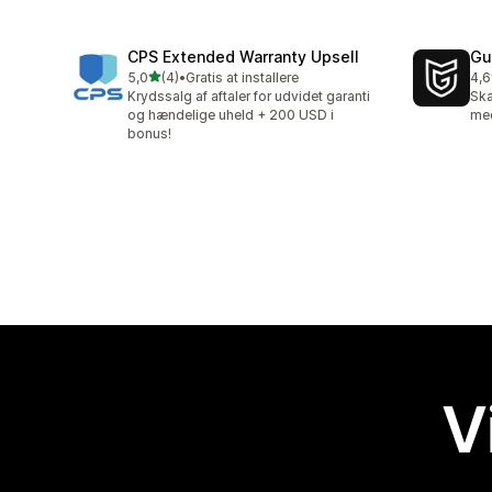
CPS Extended Warranty Upsell
Gu
ud af 5 stjerner
5,0
(4)
•
Gratis at installere
4,6
4 anmeldelser i alt
47 
Krydssalg af aftaler for udvidet garanti
Ska
og hændelige uheld + 200 USD i
med
bonus!
V