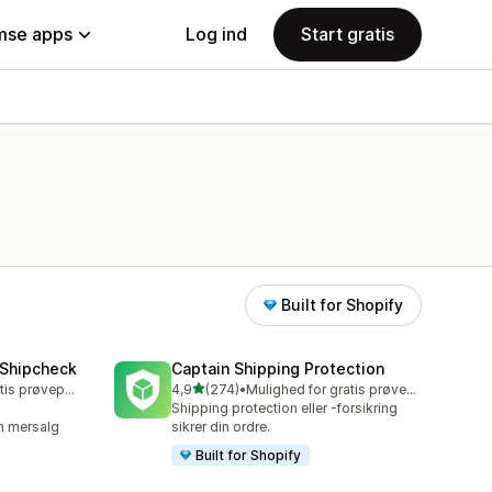
se apps
Log ind
Start gratis
Built for Shopify
—Shipcheck
Captain Shipping Protection
ud af 5 stjerner
Mulighed for gratis prøveperiode
4,9
(274)
•
Mulighed for gratis prøveperiode
274 anmeldelser i alt
Shipping protection eller -forsikring
m mersalg
sikrer din ordre.
Built for Shopify