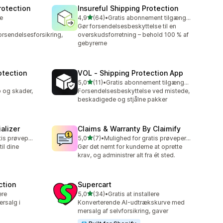
rotection
Insureful Shipping Protection
ud af 5 stjerner
re
4,9
(64)
•
Gratis abonnement tilgængeligt
64 anmeldelser i alt
Gør forsendelsesbeskyttelse til en
rsendelsesforsikring,
overskudsforretning – behold 100 % af
gebyrerne
otection
VOL ‑ Shipping Protection App
ud af 5 stjerner
5,0
(11)
•
Gratis abonnement tilgængeligt
11 anmeldelser i alt
 og skader,
Forsendelsesbeskyttelse ved mistede,
beskadigede og stjålne pakker
alizer
Claims & Warranty By Claimify
ud af 5 stjerner
Mulighed for gratis prøveperiode
5,0
(7)
•
Mulighed for gratis prøveperiode
7 anmeldelser i alt
il dine
Gør det nemt for kunderne at oprette
krav, og administrer alt fra ét sted.
ction
Supercart
ud af 5 stjerner
ere
5,0
(34)
•
Gratis at installere
34 anmeldelser i alt
rsalg i
Konverterende AI-udtrækskurve med
mersalg af selvforsikring, gaver