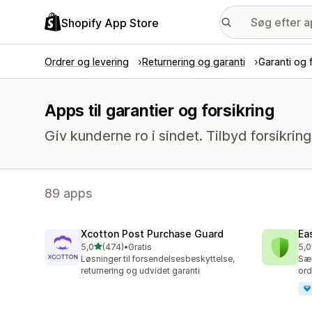
Shopify App Store
Ordrer og levering
Returnering og garanti
Garanti og 
Apps til garantier og forsikring
Giv kunderne ro i sindet. Tilbyd forsikrin
89 apps
Xcotton Post Purchase Guard
Ea
ud af 5 stjerner
5,0
(474)
•
Gratis
5,0
474 anmeldelser i alt
43 
Løsninger til forsendelsesbeskyttelse,
Sæl
returnering og udvidet garanti
ord