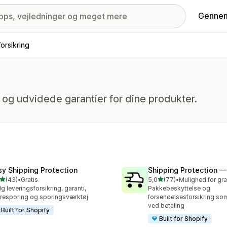
Gennem
forsikring
g og udvidede garantier for dine produkter.
sy Shipping Protection
Shipping Protection 
ud af 5 stjerner
ud af 5 stjerner
(43)
•
Gratis
5,0
(77)
•
anmeldelser i alt
77 anmeldelser i alt
g leveringsforsikring, garanti,
Pakkebeskyttelse og
resporing og sporingsværktøj
forsendelsesforsikring so
ved betaling
Built for Shopify
Built for Shopify