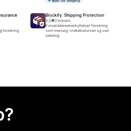
Built for Shopify
Insurance
Blockify: Shipping Protection
ud af 5 stjerner
5,0
(1)
•
Gratis
1 anmeldelser i alt
Forsendelsesbeskyttelse/-forsikring
 forsikring
som mersalg i indkøbskurven og ved
betaling
p?