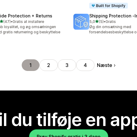
Built for Shopify
ide Protection + Returns
Shipping Protection ‑
ud af 5 stjerner
ud af 5 stjerner
(47)
•
Gratis at installere
5,0
(5)
•
Gratis
anmeldelser i alt
5 anmeldelser i alt
b loyalitet, og øg omsætningen
Øg din omsætning med
 gratis returnering og beskyttelse
forsendelsesbeskyttelse og
Næste
1
2
3
4
il du tilføje en ap
Prøv Shopify gratis i 3 dage