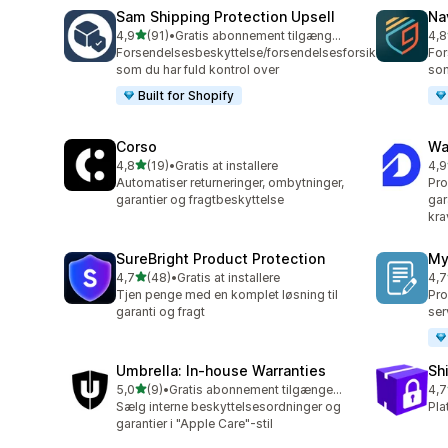
Sam Shipping Protection Upsell
Na
ud af 5 stjerner
4,9
(91)
•
Gratis abonnement tilgængeligt
4,8
91 anmeldelser i alt
329
Forsendelsesbeskyttelse/forsendelsesforsikring,
For
som du har fuld kontrol over
som
Built for Shopify
Corso
Wa
ud af 5 stjerner
4,8
(19)
•
Gratis at installere
4,9
19 anmeldelser i alt
17 
Automatiser returneringer, ombytninger,
Pro
garantier og fragtbeskyttelse
gar
kra
SureBright Product Protection
My
ud af 5 stjerner
4,7
(48)
•
Gratis at installere
4,7
48 anmeldelser i alt
70 
Tjen penge med en komplet løsning til
Pro
garanti og fragt
ser
Umbrella: In‑house Warranties
Sh
ud af 5 stjerner
5,0
(9)
•
Gratis abonnement tilgængeligt
4,7
9 anmeldelser i alt
34 
Sælg interne beskyttelsesordninger og
Pla
garantier i "Apple Care"-stil