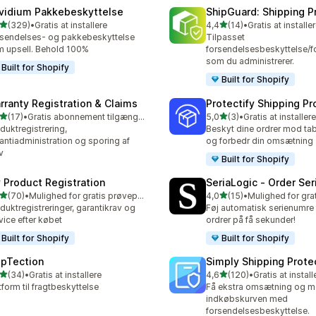
vidium Pakkebeskyttelse
ShipGuard: Shipping P
ud af 5 stjerner
ud af 5 stjerner
(329)
•
Gratis at installere
4,4
(14)
•
Gratis at installe
 anmeldelser i alt
14 anmeldelser i alt
sendelses- og pakkebeskyttelse
Tilpasset
 upsell. Behold 100%
forsendelsesbeskyttelse/fo
som du administrerer.
Built for Shopify
Built for Shopify
rranty Registration & Claims
Protectify Shipping Pr
ud af 5 stjerner
ud af 5 stjerner
(17)
•
Gratis abonnement tilgængeligt
5,0
(3)
•
Gratis at installere
anmeldelser i alt
3 anmeldelser i alt
duktregistrering,
Beskyt dine ordrer mod tab
antiadministration og sporing af
og forbedr din omsætning
v
Built for Shopify
 Product Registration
SeriaLogic ‑ Order Seri
ud af 5 stjerner
ud af 5 stjerner
(70)
•
Mulighed for gratis prøveperiode
4,0
(15)
•
anmeldelser i alt
15 anmeldelser i alt
duktregistreringer, garantikrav og
Føj automatisk serienumre t
vice efter købet
ordrer på få sekunder!
Built for Shopify
Built for Shopify
ipTection
Simply Shipping Prote
ud af 5 stjerner
ud af 5 stjerner
(34)
•
Gratis at installere
4,6
(120)
•
Gratis at install
anmeldelser i alt
120 anmeldelser i alt
tform til fragtbeskyttelse
Få ekstra omsætning og me
indkøbskurven med
forsendelsesbeskyttelse.