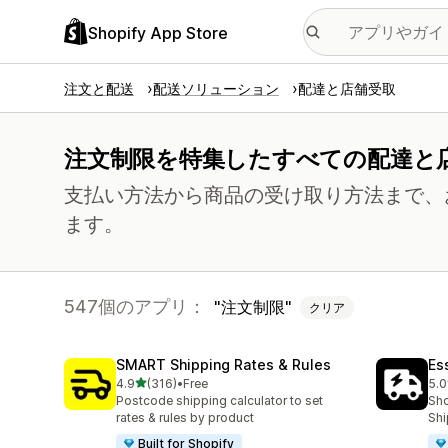
Shopify App Store
注文と配送
配送ソリューション
配達と店舗受取
注文制限を特集したすべての配達と
支払い方法から商品の受け取り方法まで、
ます。
547個のアプリ：
注文制限
クリア
SMART Shipping Rates & Rules
Es
5つ星中
4.9
(316)
•
Free
5.0
合計レビュー数：316件
合
Postcode shipping calculator to set
Sho
rates & rules by product
Shi
Built for Shopify