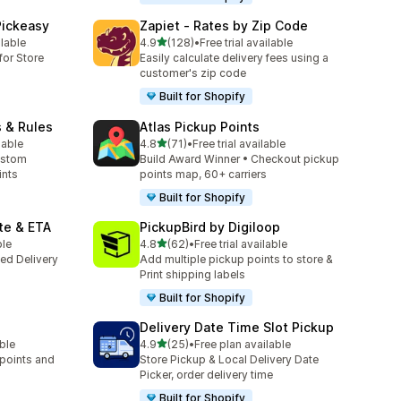
Pickeasy
Zapiet ‑ Rates by Zip Code
5つ星中
ilable
4.9
(128)
•
Free trial available
合計レビュー数：128件
for Store
Easily calculate delivery fees using a
customer's zip code
Built for Shopify
s & Rules
Atlas Pickup Points
5つ星中
lable
4.8
(71)
•
Free trial available
合計レビュー数：71件
ustom
Build Award Winner • Checkout pickup
ints
points map, 60+ carriers
Built for Shopify
te & ETA
PickupBird by Digiloop
5つ星中
ble
4.8
(62)
•
Free trial available
合計レビュー数：62件
ted Delivery
Add multiple pickup points to store &
Print shipping labels
Built for Shopify
Delivery Date Time Slot Pickup
5つ星中
able
4.9
(25)
•
Free plan available
合計レビュー数：25件
 points and
Store Pickup & Local Delivery Date
Picker, order delivery time
Built for Shopify