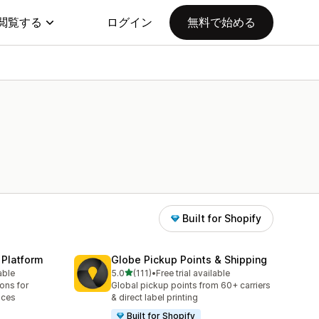
閲覧する
ログイン
無料で始める
Built for Shopify
 Platform
Globe Pickup Points & Shipping
5つ星中
able
5.0
(111)
•
Free trial available
合計レビュー数：111件
ions for
Global pickup points from 60+ carriers
aces
& direct label printing
Built for Shopify