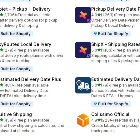
piet ‑ Pickup + Delivery
Pickup Delivery Date 
5つ星中
5つ星中
(1,796)
•
Free trial available
4.9
(1,263)
•
Free plan ava
計レビュー数：1796件
合計レビュー数：1263件
rter delivery options for pickup,
Order Delivery Date Picker 
al delivery & shipping
Pickup & Local Delivery.
Built for Shopify
Built for Shopify
syRoutes Local Delivery
ShipX ‑ Shipping Rate
5つ星中
5つ星中
(279)
•
Free plan available
5.0
(1,163)
•
Free plan avai
計レビュー数：279件
合計レビュー数：1163件
al delivery route planner with driver
Shipping calculator with c
 & order tracking
shipping rules & pickup po
Built for Shopify
Estimated Delivery Date Plus
Estimated Delivery Da
5つ星中
5つ星中
(401)
•
Free plan available
5.0
(78)
•
Free plan availa
計レビュー数：401件
合計レビュー数：78件
w Estimated Delivery Date
Increase sales with Estima
D/ETA) plus delivery time
Dates & ETA + Urgency
Built for Shopify
Built for Shopify
tuitive Shipping
Colissimo Official
5つ星中
5つ星中
(458)
•
Free plan available
4.8
(223)
•
Free trial avail
計レビュー数：458件
合計レビュー数：223件
trol how shipping is calculated and
Create labels, offer pickup
played at checkout.
track parcels