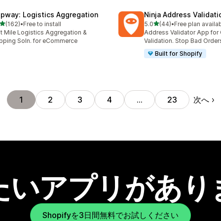
ipway: Logistics Aggregation
Ninja Address Validat
5つ星中
5つ星中
(162)
•
Free to install
5.0
(44)
•
Free plan availa
計レビュー数：162件
合計レビュー数：44件
t Mile Logistics Aggregation &
Address Validator App for
pping Soln. for eCommerce
Validation. Stop Bad Order
Built for Shopify
次へ
1
2
3
4
…
23
たいアプリがあり
Shopifyを3日間無料でお試しください