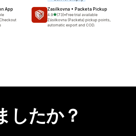
ion App
Zasilkovna • Packeta Pickup
5つ星中
ble
4.9
(73)
•
Free trial available
合計レビュー数：73件
 Checkout
Zásilkovna (Packeta) pickup points,
s
automatic export and COD.
ましたか？