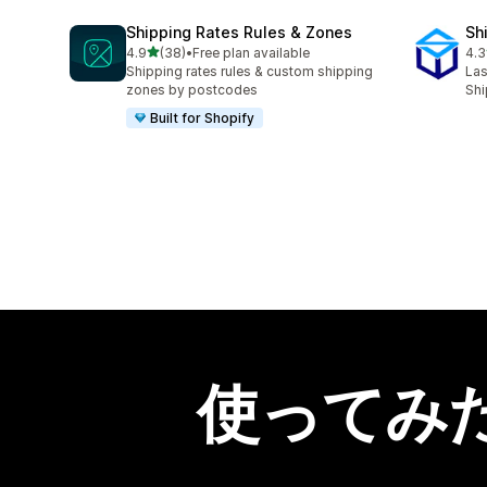
Shipping Rates Rules & Zones
Sh
5つ星中
4.9
(38)
•
Free plan available
4.3
合計レビュー数：38件
合
Shipping rates rules & custom shipping
Las
zones by postcodes
Shi
Built for Shopify
使ってみ