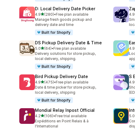
D: Local Delivery Date Picker
Za
5つ星中
4.9
(280)
•
Free plan available
4.9
合計レビュー数：280件
合
Manage fresh goods pickup and
Sma
delivery date and time
loc
Built for Shopify
DS Pickup Delivery Date & Time
Ea
5つ星中
5.0
(64)
•
Free plan available
4.9
合計レビュー数：64件
合
Delivery solutions for store pickup,
Loc
local delivery, shipping.
app
Built for Shopify
Bird Pickup Delivery Date
S 
5つ星中
4.9
(475)
•
Free plan available
4.9
合計レビュー数：475件
合
Date & time picker for store pickup,
Sho
local delivery, shipping
(ED
Built for Shopify
Mondial Relay Inpost Official
In
5つ星中
4.2
(106)
•
Free trial available
5.0
合計レビュー数：106件
合
Expéditions en Point Relais & à
Con
l'International
dis