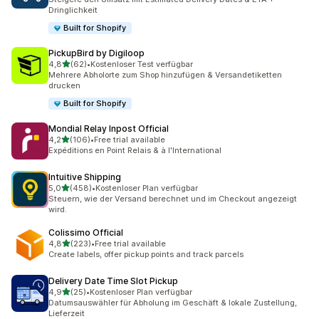
Dringlichkeit
Built for Shopify
PickupBird by Digiloop
von 5 Sternen
4,8
(62)
•
Kostenloser Test verfügbar
62 Rezensionen insgesamt
Mehrere Abholorte zum Shop hinzufügen & Versandetiketten
drucken
Built for Shopify
Mondial Relay Inpost Official
von 5 Sternen
4,2
(106)
•
Free trial available
106 Rezensionen insgesamt
Expéditions en Point Relais & à l'International
Intuitive Shipping
von 5 Sternen
5,0
(458)
•
Kostenloser Plan verfügbar
458 Rezensionen insgesamt
Steuern, wie der Versand berechnet und im Checkout angezeigt
wird.
Colissimo Official
von 5 Sternen
4,8
(223)
•
Free trial available
223 Rezensionen insgesamt
Create labels, offer pickup points and track parcels
Delivery Date Time Slot Pickup
von 5 Sternen
4,9
(25)
•
Kostenloser Plan verfügbar
25 Rezensionen insgesamt
Datumsauswähler für Abholung im Geschäft & lokale Zustellung,
Lieferzeit