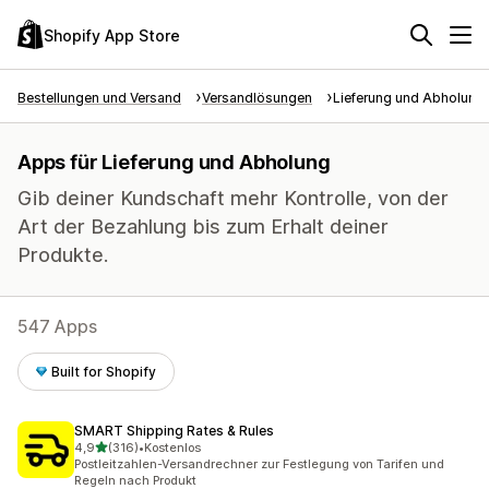
Shopify App Store
Bestellungen und Versand
Versandlösungen
Lieferung und Abholung
Apps für Lieferung und Abholung
Gib deiner Kundschaft mehr Kontrolle, von der
Art der Bezahlung bis zum Erhalt deiner
Produkte.
547 Apps
Built for Shopify
SMART Shipping Rates & Rules
von 5 Sternen
4,9
(316)
•
Kostenlos
316 Rezensionen insgesamt
Postleitzahlen-Versandrechner zur Festlegung von Tarifen und
Regeln nach Produkt