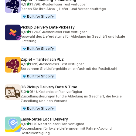
von 5 Sternen
4,9
(1.796)
•
Kostenloser Test verfügbar
1796 Rezensionen insgesamt
Planen Sie Ihre Abhol-, Liefer- und Versandaufträge
Built for Shopify
Pickup Delivery Date Pickeasy
von 5 Sternen
4,9
(1.263)
•
Kostenloser Plan verfügbar
1263 Rezensionen insgesamt
Auswahl des Lieferdatums für Abholung im Geschäft und lokale
Lieferung.
Built for Shopify
Zapiet ‑ Tarife nach PLZ
von 5 Sternen
4,9
(128)
•
Kostenloser Test verfügbar
128 Rezensionen insgesamt
Berechnen Sie Liefergebühren einfach mit der Postleitzahl
Built for Shopify
DS Pickup Delivery Date & Time
von 5 Sternen
5,0
(64)
•
Kostenloser Plan verfügbar
64 Rezensionen insgesamt
Zustellungslösungen für die Abholung im Geschäft, die lokale
Zustellung und den Versand.
Built for Shopify
EasyRoutes Local Delivery
von 5 Sternen
4,9
(279)
•
Kostenloser Plan verfügbar
279 Rezensionen insgesamt
Routenplaner für lokale Lieferungen mit Fahrer-App und
Bestellverfolgung