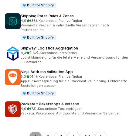
Built for Shopify
Shipping Rates Rules & Zones
von 5 Sternen
4,9
(38)
•
Kostenloser Plan verfügbar
38 Rezensionen insgesamt
Versandtarifregeln & individuelle Versandzonen nach
Postleitzahlen
Built for Shopify
Shipway: Logistics Aggregation
von 5 Sternen
4,3
(162)
•
Kostenlose Installation
162 Rezensionen insgesamt
Logistikbündelung für die letzte Meile und Versandlösung für den
E-Commerce
Ninja Address Validation App
von 5 Sternen
5,0
(44)
•
Kostenloser Plan verfügbar
44 Rezensionen insgesamt
App zur Adressprüfung für die Checkout-Validierung. Fehlerhafte
Bestellungen stoppen
Built for Shopify
Packeta • Paketshops & Versand
von 5 Sternen
4,9
(73)
•
Kostenloser Test verfügbar
73 Rezensionen insgesamt
Packeta: Paketshops, Abholpunkte und Versand in 32 Länder.