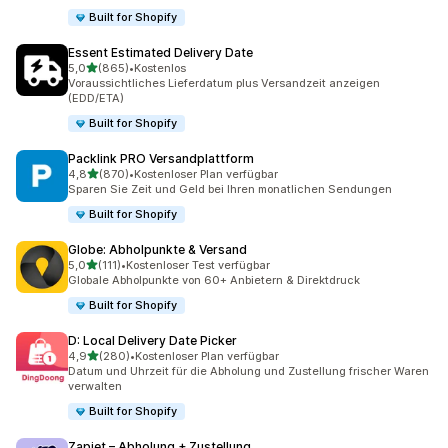
Built for Shopify
Essent Estimated Delivery Date
von 5 Sternen
5,0
(865)
•
Kostenlos
865 Rezensionen insgesamt
Voraussichtliches Lieferdatum plus Versandzeit anzeigen
(EDD/ETA)
Built for Shopify
Packlink PRO Versandplattform
von 5 Sternen
4,8
(870)
•
Kostenloser Plan verfügbar
870 Rezensionen insgesamt
Sparen Sie Zeit und Geld bei Ihren monatlichen Sendungen
Built for Shopify
Globe: Abholpunkte & Versand
von 5 Sternen
5,0
(111)
•
Kostenloser Test verfügbar
111 Rezensionen insgesamt
Globale Abholpunkte von 60+ Anbietern & Direktdruck
Built for Shopify
D: Local Delivery Date Picker
von 5 Sternen
4,9
(280)
•
Kostenloser Plan verfügbar
280 Rezensionen insgesamt
Datum und Uhrzeit für die Abholung und Zustellung frischer Waren
verwalten
Built for Shopify
Zapiet – Abholung + Zustellung