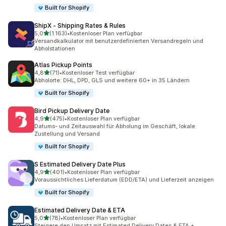
Built for Shopify
ShipX ‑ Shipping Rates & Rules
von 5 Sternen
5,0
(1.163)
•
Kostenloser Plan verfügbar
1163 Rezensionen insgesamt
Versandkalkulator mit benutzerdefinierten Versandregeln und
Abholstationen
Atlas Pickup Points
von 5 Sternen
4,8
(71)
•
Kostenloser Test verfügbar
71 Rezensionen insgesamt
Abholorte: DHL, DPD, GLS und weitere 60+ in 35 Ländern
Built for Shopify
Bird Pickup Delivery Date
von 5 Sternen
4,9
(475)
•
Kostenloser Plan verfügbar
475 Rezensionen insgesamt
Datums- und Zeitauswahl für Abholung im Geschäft, lokale
Zustellung und Versand
Built for Shopify
S Estimated Delivery Date Plus
von 5 Sternen
4,9
(401)
•
Kostenloser Plan verfügbar
401 Rezensionen insgesamt
Voraussichtliches Lieferdatum (EDD/ETA) und Lieferzeit anzeigen
Built for Shopify
Estimated Delivery Date & ETA
von 5 Sternen
5,0
(78)
•
Kostenloser Plan verfügbar
78 Rezensionen insgesamt
Steigere den Umsatz mit Estimated Delivery Dates & ETA +