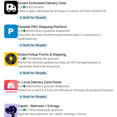
Essent Estimated Delivery Date
de 5 estrelas
5,0
(862)
•
Grátis
862 avaliações ao todo
Exiba a data estimada de entrega e o prazo de frete (EDD/ETA)
Built for Shopify
Packlink PRO Shipping Platform
de 5 estrelas
4,8
(868)
•
Plano gratuito disponível
868 avaliações ao todo
Soluções de frete multitransportadoras para e-commerce e
marketplaces
Built for Shopify
Globe Pickup Points & Shipping
de 5 estrelas
5,0
(111)
•
Avaliação gratuita
111 avaliações ao todo
Pontos de retirada globais de mais de 60 transportadoras e
impressão direta de etiquetas
Built for Shopify
D: Local Delivery Date Picker
de 5 estrelas
4,9
(280)
•
Plano gratuito disponível
280 avaliações ao todo
Gerencie a data e a hora de retirada e entrega de produtos frescos
Built for Shopify
Zapiet ‑ Retirada + Entrega
de 5 estrelas
4,9
(1.793)
•
Avaliação gratuita
1793 avaliações ao todo
Agende seus pedidos de coleta, entrega e envio