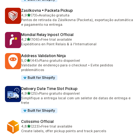
Zasilkovna • Packeta Pickup
de 5 estrelas
4,9
(73)
•
Avaliação gratuita
73 avaliações ao todo
Pontos de retirada da Zásilkovna (Packeta), exportação automática
e pagamento na entrega.
Mondial Relay Inpost Official
de 5 estrelas
4,2
(106)
•
Free trial available
106 avaliações ao todo
Expéditions en Point Relais & à l'International
Address Validation Ninja
de 5 estrelas
5,0
(44)
•
Plano gratuito disponível
44 avaliações ao todo
Validador de endereço para o checkout • Evite pedidos
problemáticos
Built for Shopify
Delivery Date Time Slot Pickup
de 5 estrelas
4,9
(25)
•
Plano gratuito disponível
25 avaliações ao todo
Simplifique a entrega local com um seletor de datas de entrega e
frete
Built for Shopify
Colissimo Official
de 5 estrelas
4,8
(223)
•
Free trial available
223 avaliações ao todo
Create labels, offer pickup points and track parcels