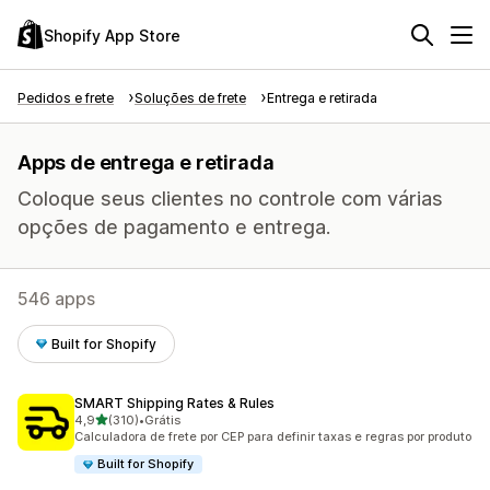
Shopify App Store
Pedidos e frete
Soluções de frete
Entrega e retirada
Apps de entrega e retirada
Coloque seus clientes no controle com várias
opções de pagamento e entrega.
546 apps
Built for Shopify
SMART Shipping Rates & Rules
de 5 estrelas
4,9
(310)
•
Grátis
310 avaliações ao todo
Calculadora de frete por CEP para definir taxas e regras por produto
Built for Shopify