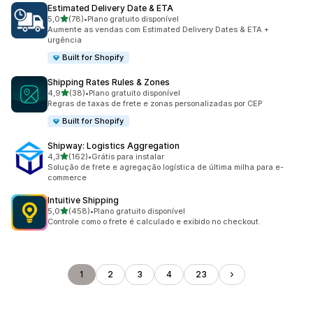
Estimated Delivery Date & ETA
de 5 estrelas
5,0
(78)
•
Plano gratuito disponível
78 avaliações ao todo
Aumente as vendas com Estimated Delivery Dates & ETA +
urgência
Built for Shopify
Shipping Rates Rules & Zones
de 5 estrelas
4,9
(38)
•
Plano gratuito disponível
38 avaliações ao todo
Regras de taxas de frete e zonas personalizadas por CEP
Built for Shopify
Shipway: Logistics Aggregation
de 5 estrelas
4,3
(162)
•
Grátis para instalar
162 avaliações ao todo
Solução de frete e agregação logística de última milha para e-
commerce
Intuitive Shipping
de 5 estrelas
5,0
(458)
•
Plano gratuito disponível
458 avaliações ao todo
Controle como o frete é calculado e exibido no checkout.
1
2
3
4
23