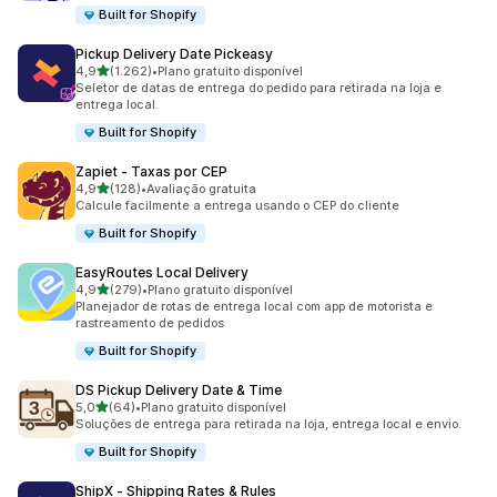
Built for Shopify
Pickup Delivery Date Pickeasy
de 5 estrelas
4,9
(1.262)
•
Plano gratuito disponível
1262 avaliações ao todo
Seletor de datas de entrega do pedido para retirada na loja e
entrega local.
Built for Shopify
Zapiet ‑ Taxas por CEP
de 5 estrelas
4,9
(128)
•
Avaliação gratuita
128 avaliações ao todo
Calcule facilmente a entrega usando o CEP do cliente
Built for Shopify
EasyRoutes Local Delivery
de 5 estrelas
4,9
(279)
•
Plano gratuito disponível
279 avaliações ao todo
Planejador de rotas de entrega local com app de motorista e
rastreamento de pedidos
Built for Shopify
DS Pickup Delivery Date & Time
de 5 estrelas
5,0
(64)
•
Plano gratuito disponível
64 avaliações ao todo
Soluções de entrega para retirada na loja, entrega local e envio.
Built for Shopify
ShipX ‑ Shipping Rates & Rules