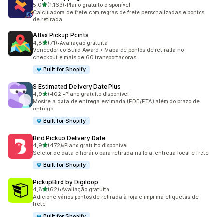
de 5 estrelas
5,0
(1.163)
•
Plano gratuito disponível
1163 avaliações ao todo
Calculadora de frete com regras de frete personalizadas e pontos
de retirada
Atlas Pickup Points
de 5 estrelas
4,8
(71)
•
Avaliação gratuita
71 avaliações ao todo
Vencedor do Build Award • Mapa de pontos de retirada no
checkout e mais de 60 transportadoras
Built for Shopify
S Estimated Delivery Date Plus
de 5 estrelas
4,9
(402)
•
Plano gratuito disponível
402 avaliações ao todo
Mostre a data de entrega estimada (EDD/ETA) além do prazo de
entrega
Built for Shopify
Bird Pickup Delivery Date
de 5 estrelas
4,9
(472)
•
Plano gratuito disponível
472 avaliações ao todo
Seletor de data e horário para retirada na loja, entrega local e frete
Built for Shopify
PickupBird by Digiloop
de 5 estrelas
4,8
(62)
•
Avaliação gratuita
62 avaliações ao todo
Adicione vários pontos de retirada à loja e imprima etiquetas de
frete
Built for Shopify