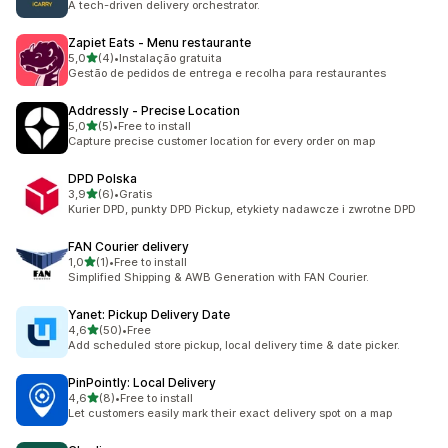
A tech-driven delivery orchestrator.
Zapiet Eats ‑ Menu restaurante
de 5 estrelas
5,0
(4)
•
Instalação gratuita
4 total de avaliações
Gestão de pedidos de entrega e recolha para restaurantes
Addressly ‑ Precise Location
de 5 estrelas
5,0
(5)
•
Free to install
5 total de avaliações
Capture precise customer location for every order on map
DPD Polska
de 5 estrelas
3,9
(6)
•
Gratis
6 total de avaliações
Kurier DPD, punkty DPD Pickup, etykiety nadawcze i zwrotne DPD
FAN Courier delivery
de 5 estrelas
1,0
(1)
•
Free to install
1 total de avaliações
Simplified Shipping & AWB Generation with FAN Courier.
Yanet: Pickup Delivery Date
de 5 estrelas
4,6
(50)
•
Free
50 total de avaliações
Add scheduled store pickup, local delivery time & date picker.
PinPointly: Local Delivery
de 5 estrelas
4,6
(8)
•
Free to install
8 total de avaliações
Let customers easily mark their exact delivery spot on a map