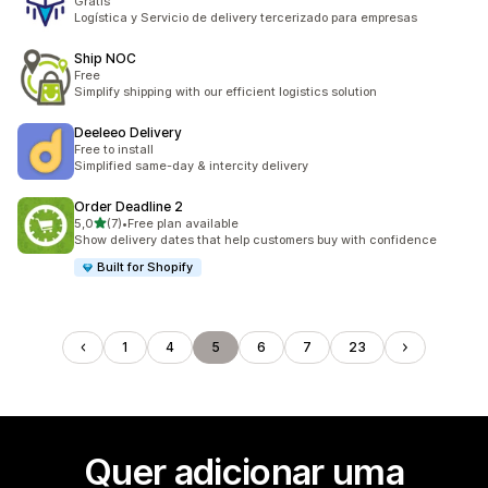
Gratis
Logística y Servicio de delivery tercerizado para empresas
Ship NOC
Free
Simplify shipping with our efficient logistics solution
Deeleeo Delivery
Free to install
Simplified same-day & intercity delivery
Order Deadline 2
de 5 estrelas
5,0
(7)
•
Free plan available
7 total de avaliações
Show delivery dates that help customers buy with confidence
Built for Shopify
1
4
5
6
7
23
Quer adicionar uma