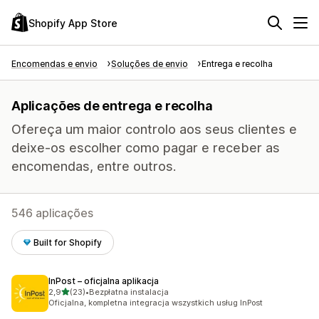
Shopify App Store
Encomendas e envio
Soluções de envio
Entrega e recolha
Aplicações de entrega e recolha
Ofereça um maior controlo aos seus clientes e
deixe-os escolher como pagar e receber as
encomendas, entre outros.
546 aplicações
Built for Shopify
InPost – oficjalna aplikacja
de 5 estrelas
2,9
(23)
•
Bezpłatna instalacja
23 total de avaliações
Oficjalna, kompletna integracja wszystkich usług InPost