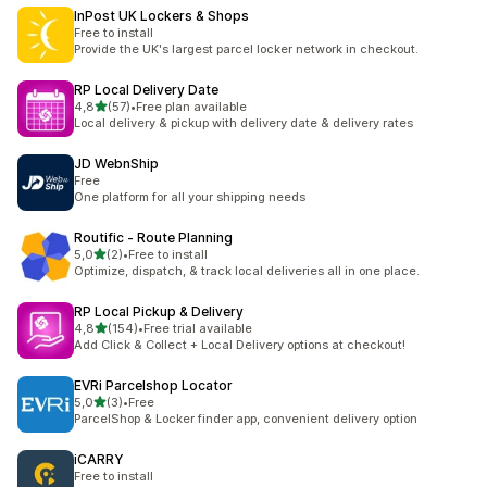
InPost UK Lockers & Shops
Free to install
Provide the UK's largest parcel locker network in checkout.
RP Local Delivery Date
de 5 estrelas
4,8
(57)
•
Free plan available
57 total de avaliações
Local delivery & pickup with delivery date & delivery rates
JD WebnShip
Free
One platform for all your shipping needs
Routific ‑ Route Planning
de 5 estrelas
5,0
(2)
•
Free to install
2 total de avaliações
Optimize, dispatch, & track local deliveries all in one place.
RP Local Pickup & Delivery
de 5 estrelas
4,8
(154)
•
Free trial available
154 total de avaliações
Add Click & Collect + Local Delivery options at checkout!
EVRi Parcelshop Locator
de 5 estrelas
5,0
(3)
•
Free
3 total de avaliações
ParcelShop & Locker finder app, convenient delivery option
iCARRY
Free to install