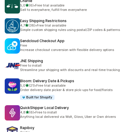
Charlie
de 5 estrelas
5,0
(6)
•
Free trial available
6 total de avaliações
Sell to everywhere, fulfill from everywhere
Easy Shipping Restrictions
de 5 estrelas
4,7
(38)
•
Free trial available
38 total de avaliações
Simple custom shipping rules using postal/ZIP codes & patterns
Sendcloud Checkout App
Free
Increase checkout conversion with flexible delivery options
JNE Shipping
Free to install
Streamline your shipping with discounts and real-time tracking
Bloom: Delivery Date & Pickups
de 5 estrelas
5,0
(21)
•
Free trial available
21 total de avaliações
Order delivery date picker & store pick-ups for food/florists
Built for Shopify
QuickShipper Local Delivery
de 5 estrelas
4,8
(6)
•
Free to install
6 total de avaliações
Anything local delivered via Wolt, Glovo, Uber or Own drivers
Rapiboy