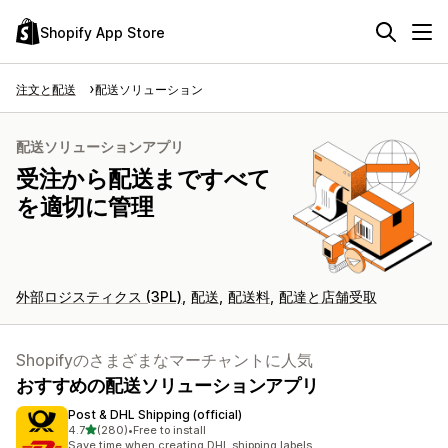
Shopify App Store
注文と配送
配送ソリューション
配送ソリューションアプリ
受注から配送まですべて
を適切に管理
外部ロジスティクス (3PL)
配送
配送料
配達と店舗受取
Shopifyのさまざまなマーチャントに人気
おすすめの配送ソリューションアプリ
Post & DHL Shipping (official)
5つ星中
4.7
(280)
•
Free to install
合計レビュー数：280件
Save time when creating DHL shipping labels