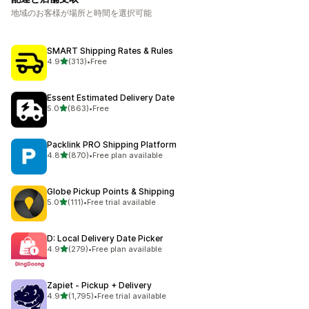
地域のお客様が場所と時間を選択可能
SMART Shipping Rates & Rules
5つ星中
4.9
(313)
•
Free
合計レビュー数：313件
Essent Estimated Delivery Date
5つ星中
5.0
(863)
•
Free
合計レビュー数：863件
Packlink PRO Shipping Platform
5つ星中
4.8
(870)
•
Free plan available
合計レビュー数：870件
Globe Pickup Points & Shipping
5つ星中
5.0
(111)
•
Free trial available
合計レビュー数：111件
D: Local Delivery Date Picker
5つ星中
4.9
(279)
•
Free plan available
合計レビュー数：279件
Zapiet ‑ Pickup + Delivery
5つ星中
4.9
(1,795)
•
Free trial available
合計レビュー数：1795件