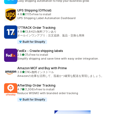
Easy shipping automation to help your business grow.
UPS Shipping (Official)
5つ星中
4.8
(117)
•
Free to install
合計レビュー数：117件
UPS Shipping Label Automation Dashboard
17TRACK Order Tracking
5つ星中
4.9
(3,842)
•
無料プランあり
合計レビュー数：3842件
オールインワンアプリ：注文追跡、返品・交換も簡単
Built for Shopify
FedEx ‑ Create shipping labels
5つ星中
2.5
(7)
•
Free to install
合計レビュー数：7件
Simplify shipping and save time with easy order integration.
Amazon MCF and Buy with Prime
5つ星中
3.6
(74)
•
無料インストール
合計レビュー数：74件
Amazonの在庫を活用して、迅速かつ確実な配送を実現しましょう。
AfterShip Order Tracking
5つ星中
4.7
(1,306)
•
Free to install
合計レビュー数：1306件
Reduce WISMO with branded order tracking
Built for Shopify