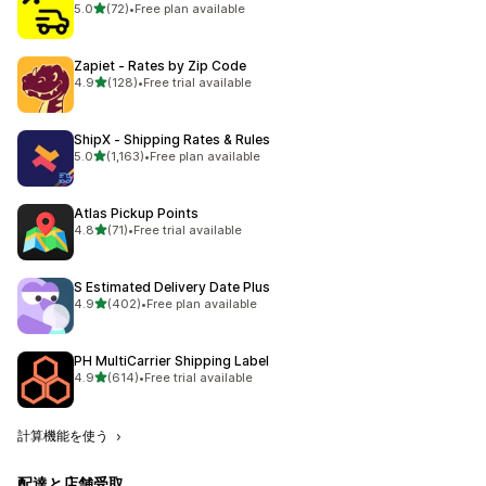
5つ星中
5.0
(72)
•
Free plan available
合計レビュー数：72件
Zapiet ‑ Rates by Zip Code
5つ星中
4.9
(128)
•
Free trial available
合計レビュー数：128件
ShipX ‑ Shipping Rates & Rules
5つ星中
5.0
(1,163)
•
Free plan available
合計レビュー数：1163件
Atlas Pickup Points
5つ星中
4.8
(71)
•
Free trial available
合計レビュー数：71件
S Estimated Delivery Date Plus
5つ星中
4.9
(402)
•
Free plan available
合計レビュー数：402件
PH MultiCarrier Shipping Label
5つ星中
4.9
(614)
•
Free trial available
合計レビュー数：614件
計算機能を使う
配達と店舗受取