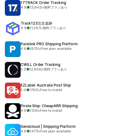
17TRACK Order Tracking
5つ星中
4.9
(3,842)
•
無料プランあり
合計レビュー数：3842件
Track123注文追跡
5つ星中
4.9
(1,567)
•
無料プランあり
合計レビュー数：1567件
Packlink PRO Shipping Platform
5つ星中
4.8
(870)
•
Free plan available
合計レビュー数：870件
CWILL Order Tracking
5つ星中
5.0
(2,859)
•
無料プランあり
合計レビュー数：2859件
EZLabel: Australia Post Ship
5つ星中
5.0
(793)
•
Free to install
合計レビュー数：793件
Pirate Ship: CheapARR Shipping
5つ星中
4.9
(159)
•
Free to install
合計レビュー数：159件
Sendcloud | Shipping Platform
5つ星中
4.6
(477)
•
Free plan available
合計レビュー数：477件