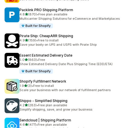
Packlink PRO Shipping Platform
5つ星中
4.8
(870)
•
Free plan available
合計レビュー数：870件
Multicarrier Shipping Solutions for eCommerce and Marketplaces
Built for Shopify
Pirate Ship: CheapARR Shipping
5つ星中
4.9
(159)
•
Free to install
合計レビュー数：159件
Save your booty on UPS and USPS with Pirate Ship
Essent Estimated Delivery Date
5つ星中
5.0
(863)
•
Free
合計レビュー数：863件
Show Estimated Delivery Date Plus Shipping Time (EDD/ETA)
Built for Shopify
Shopify Fulfillment Network
5つ星中
1.9
(3)
•
Free to install
合計レビュー数：3件
Scale your business with our network of fulfillment partners
Shippo ‑ Simplified Shipping
5つ星中
4.2
(283)
•
Free plan available
合計レビュー数：283件
Simplify shipping, save, and grow your business
Sendcloud | Shipping Platform
5つ星中
4.6
(477)
•
Free plan available
合計レビュー数：477件