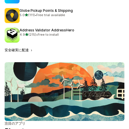
Globe Pickup Points & Shipping
5つ星中
5.0
(111)
•
Free trial available
合計レビュー数：111件
Address Validator AddressHero
5つ星中
4.9
(215)
•
Free to install
合計レビュー数：215件
安全確実に配達
注目のアプリ