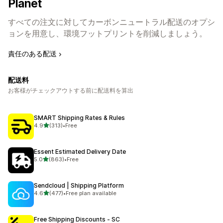
Planet
すべての注文に対してカーボンニュートラル配送のオプシ
ョンを用意し、環境フットプリントを削減しましょう。
責任のある配送
配送料
お客様がチェックアウトする前に配送料を算出
SMART Shipping Rates & Rules
5つ星中
4.9
(313)
•
Free
合計レビュー数：313件
Essent Estimated Delivery Date
5つ星中
5.0
(863)
•
Free
合計レビュー数：863件
Sendcloud | Shipping Platform
5つ星中
4.6
(477)
•
Free plan available
合計レビュー数：477件
Free Shipping Discounts ‑ SC