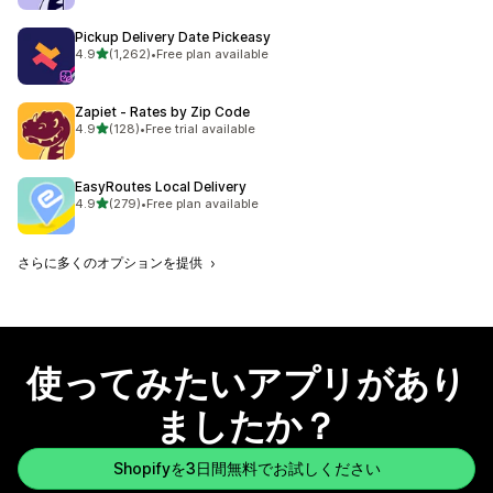
Pickup Delivery Date Pickeasy
5つ星中
4.9
(1,262)
•
Free plan available
合計レビュー数：1262件
Zapiet ‑ Rates by Zip Code
5つ星中
4.9
(128)
•
Free trial available
合計レビュー数：128件
EasyRoutes Local Delivery
5つ星中
4.9
(279)
•
Free plan available
合計レビュー数：279件
さらに多くのオプションを提供
使ってみたいアプリがあり
ましたか？
Shopifyを3日間無料でお試しください