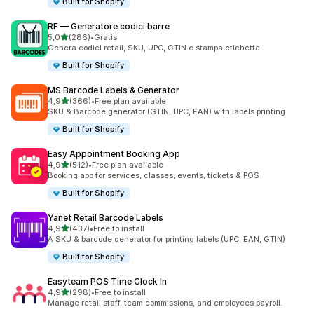
Built for Shopify
RF — Generatore codici barre
stelle su 5
5,0
(286)
•
Gratis
286 recensioni totali
Genera codici retail, SKU, UPC, GTIN e stampa etichette
Built for Shopify
MS Barcode Labels & Generator
stelle su 5
4,9
(366)
•
Free plan available
366 recensioni totali
SKU & Barcode generator (GTIN, UPC, EAN) with labels printing
Built for Shopify
Easy Appointment Booking App
stelle su 5
4,9
(512)
•
Free plan available
512 recensioni totali
Booking app for services, classes, events, tickets & POS
Built for Shopify
Yanet Retail Barcode Labels
stelle su 5
4,9
(437)
•
Free to install
437 recensioni totali
A SKU & barcode generator for printing labels (UPC, EAN, GTIN)
Built for Shopify
Easyteam POS Time Clock In
stelle su 5
4,9
(298)
•
Free to install
298 recensioni totali
Manage retail staff, team commissions, and employees payroll.