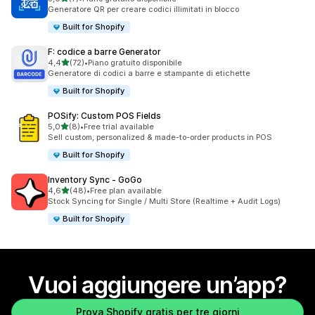
7 recensioni totali
Generatore QR per creare codici illimitati in blocco
Built for Shopify
F: codice a barre Generator
stelle su 5
4,4
(72)
•
Piano gratuito disponibile
72 recensioni totali
Generatore di codici a barre e stampante di etichette
Built for Shopify
POSify: Custom POS Fields
stelle su 5
5,0
(8)
•
Free trial available
8 recensioni totali
Sell custom, personalized & made-to-order products in POS
Built for Shopify
Inventory Sync ‑ GoGo
stelle su 5
4,6
(48)
•
Free plan available
48 recensioni totali
Stock Syncing for Single / Multi Store (Realtime + Audit Logs)
Built for Shopify
Vuoi aggiungere un’app?
Prova Shopify gratis per tre giorni