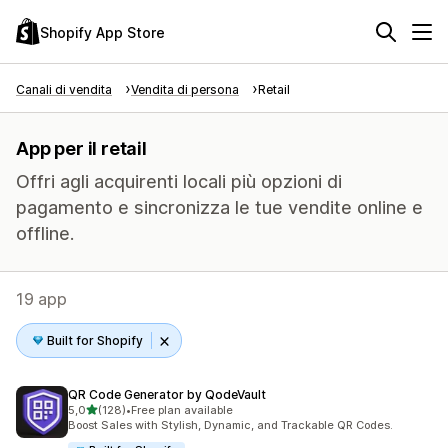
Shopify App Store
Canali di vendita
Vendita di persona
Retail
App per il retail
Offri agli acquirenti locali più opzioni di
pagamento e sincronizza le tue vendite online e
offline.
19 app
Built for Shopify
QR Code Generator by QodeVault
stelle su 5
5,0
(128)
•
Free plan available
128 recensioni totali
Boost Sales with Stylish, Dynamic, and Trackable QR Codes.