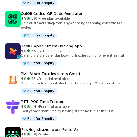
Built for Shopify
QuiQR Codes: QR Code Generator
stelle su 5
4,9
(39)
•
Free plan available
39 recensioni totali
Help customers shop from anywhere by scanning dynamic QR
codes
Built for Shopify
BookX Appointment Booking App
stelle su 5
4,9
(584)
•
Free plan available
584 recensioni totali
Calendly style calendar booking & scheduling for event, rental
Built for Shopify
PML Stock Take Inventory Count
stelle su 5
4,9
(73)
•
Free trial available
73 recensioni totali
Scan barcodes, count stock levels, manage POs & transfers
Built for Shopify
PTT: POS Time Tracker
stelle su 5
4,8
(44)
•
Free trial available
44 recensioni totali
Easily track staff time by having staff clock in at the POS.
Built for Shopify
Pos Registrazione per Punto Ve
stelle su 5
4,8
(39)
•
Gratis
39 recensioni totali