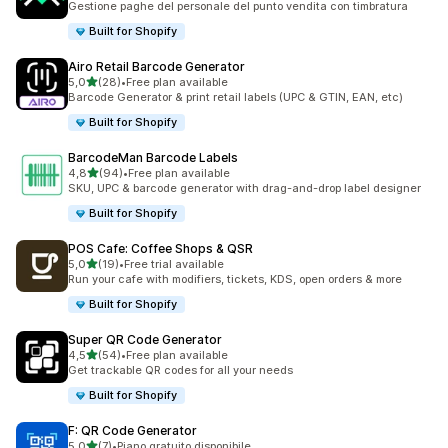
Gestione paghe del personale del punto vendita con timbratura
Built for Shopify
Airo Retail Barcode Generator
stelle su 5
5,0
(28)
•
Free plan available
28 recensioni totali
Barcode Generator & print retail labels (UPC & GTIN, EAN, etc)
Built for Shopify
BarcodeMan Barcode Labels
stelle su 5
4,8
(94)
•
Free plan available
94 recensioni totali
SKU, UPC & barcode generator with drag-and-drop label designer
Built for Shopify
POS Cafe: Coffee Shops & QSR
stelle su 5
5,0
(19)
•
Free trial available
19 recensioni totali
Run your cafe with modifiers, tickets, KDS, open orders & more
Built for Shopify
Super QR Code Generator
stelle su 5
4,5
(54)
•
Free plan available
54 recensioni totali
Get trackable QR codes for all your needs
Built for Shopify
F: QR Code Generator
stelle su 5
5,0
(7)
•
Piano gratuito disponibile