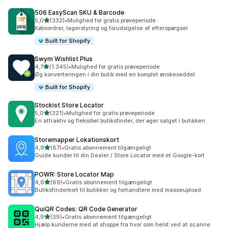
506 EasyScan SKU & Barcode
ud af 5 stjerner
5,0
(332)
•
Mulighed for gratis prøveperiode
332 anmeldelser i alt
Købsordrer, lagerstyring og forudsigelse af efterspørgsel
Built for Shopify
Swym Wishlist Plus
ud af 5 stjerner
4,7
(1.345)
•
Mulighed for gratis prøveperiode
1345 anmeldelser i alt
Øg konverteringen i din butik med en komplet ønskeseddel
Built for Shopify
Stockist Store Locator
ud af 5 stjerner
5,0
(321)
•
Mulighed for gratis prøveperiode
321 anmeldelser i alt
En attraktiv og fleksibel butiksfinder, der øger salget i butikken
Storemapper Lokationskort
ud af 5 stjerner
4,9
(87)
•
Gratis abonnement tilgængeligt
87 anmeldelser i alt
Guide kunder til din Dealer / Store Locator med et Google-kort
POWR: Store Locator Map
ud af 5 stjerner
4,6
(69)
•
Gratis abonnement tilgængeligt
69 anmeldelser i alt
Butiksfinderkort til butikker og forhandlere med masseupload.
QuiQR Codes: QR Code Generator
ud af 5 stjerner
4,9
(39)
•
Gratis abonnement tilgængeligt
39 anmeldelser i alt
Hjælp kunderne med at shoppe fra hvor som helst ved at scanne