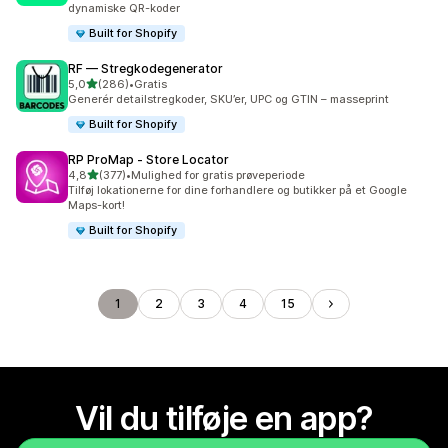
dynamiske QR-koder
Built for Shopify
RF — Stregkodegenerator
ud af 5 stjerner
5,0
(286)
•
Gratis
286 anmeldelser i alt
Generér detailstregkoder, SKU’er, UPC og GTIN – masseprint
Built for Shopify
RP ProMap ‑ Store Locator
ud af 5 stjerner
4,8
(377)
•
Mulighed for gratis prøveperiode
377 anmeldelser i alt
Tilføj lokationerne for dine forhandlere og butikker på et Google
Maps-kort!
Built for Shopify
1
2
3
4
15
Vil du tilføje en app?