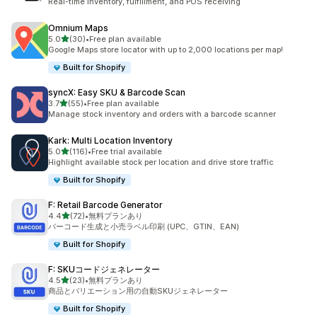
Real-time inventory, fulfillment, and POS receiving
Omnium Maps
5つ星中
5.0
(30)
•
Free plan available
合計レビュー数：30件
Google Maps store locator with up to 2,000 locations per map!
Built for Shopify
syncX: Easy SKU & Barcode Scan
5つ星中
3.7
(55)
•
Free plan available
合計レビュー数：55件
Manage stock inventory and orders with a barcode scanner
Kark: Multi Location Inventory
5つ星中
5.0
(116)
•
Free trial available
合計レビュー数：116件
Highlight available stock per location and drive store traffic
Built for Shopify
F: Retail Barcode Generator
5つ星中
4.4
(72)
•
無料プランあり
合計レビュー数：72件
バーコード生成と小売ラベル印刷 (UPC、GTIN、EAN)
Built for Shopify
F: SKUコードジェネレーター
5つ星中
4.5
(23)
•
無料プランあり
合計レビュー数：23件
商品とバリエーション用の自動SKUジェネレーター
Built for Shopify