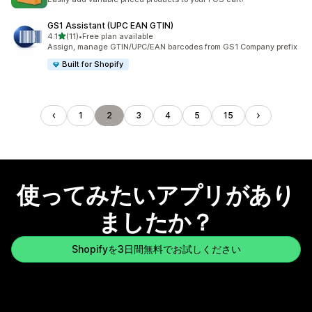
GS1 Assistant (UPC EAN GTIN)
5つ星中
4.1
(11)
•
Free plan available
合計レビュー数：11件
Assign, manage GTIN/UPC/EAN barcodes from GS1 Company prefix
Built for Shopify
1
2
3
4
5
15
使ってみたいアプリがあり
ましたか？
Shopifyを3日間無料でお試しください