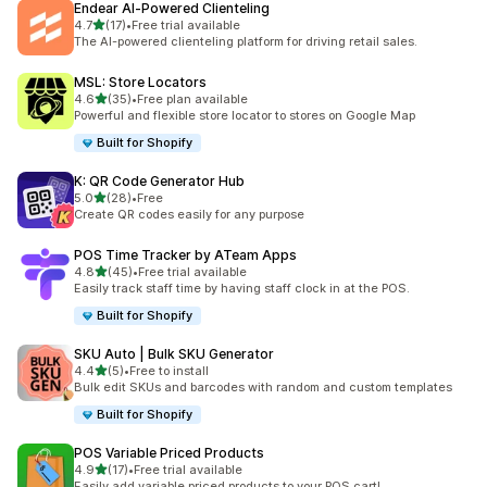
Endear AI‑Powered Clienteling
5つ星中
4.7
(17)
•
Free trial available
合計レビュー数：17件
The AI-powered clienteling platform for driving retail sales.
MSL: Store Locators
5つ星中
4.6
(35)
•
Free plan available
合計レビュー数：35件
Powerful and flexible store locator to stores on Google Map
Built for Shopify
K: QR Code Generator Hub
5つ星中
5.0
(28)
•
Free
合計レビュー数：28件
Create QR codes easily for any purpose
POS Time Tracker by ATeam Apps
5つ星中
4.8
(45)
•
Free trial available
合計レビュー数：45件
Easily track staff time by having staff clock in at the POS.
Built for Shopify
SKU Auto | Bulk SKU Generator
5つ星中
4.4
(5)
•
Free to install
合計レビュー数：5件
Bulk edit SKUs and barcodes with random and custom templates
Built for Shopify
POS Variable Priced Products
5つ星中
4.9
(17)
•
Free trial available
合計レビュー数：17件
Easily add variable priced products to your POS cart!