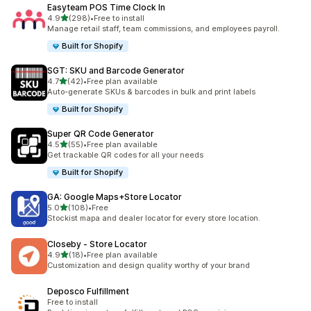
Easyteam POS Time Clock In
5つ星中
4.9
(298)
•
Free to install
合計レビュー数：298件
Manage retail staff, team commissions, and employees payroll.
Built for Shopify
SGT: SKU and Barcode Generator
5つ星中
4.7
(42)
•
Free plan available
合計レビュー数：42件
Auto-generate SKUs & barcodes in bulk and print labels
Built for Shopify
Super QR Code Generator
5つ星中
4.5
(55)
•
Free plan available
合計レビュー数：55件
Get trackable QR codes for all your needs
Built for Shopify
GA: Google Maps+Store Locator
5つ星中
5.0
(108)
•
Free
合計レビュー数：108件
Stockist mapa and dealer locator for every store location.
Closeby ‑ Store Locator
5つ星中
4.9
(18)
•
Free plan available
合計レビュー数：18件
Customization and design quality worthy of your brand
Deposco Fulfillment
Free to install