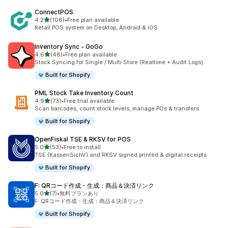
ConnectPOS
5つ星中
4.2
(106)
•
Free plan available
合計レビュー数：106件
Retail POS system on Desktop, Android & iOS
Inventory Sync ‑ GoGo
5つ星中
4.6
(48)
•
Free plan available
合計レビュー数：48件
Stock Syncing for Single / Multi Store (Realtime + Audit Logs)
Built for Shopify
PML Stock Take Inventory Count
5つ星中
4.9
(73)
•
Free trial available
合計レビュー数：73件
Scan barcodes, count stock levels, manage POs & transfers
Built for Shopify
OpenFiskal TSE & RKSV for POS
5つ星中
5.0
(53)
•
Free to install
合計レビュー数：53件
TSE (KassenSichV) and RKSV signed printed & digital receipts
Built for Shopify
F: QRコード作成・生成：商品＆決済リンク
5つ星中
5.0
(7)
•
無料プランあり
合計レビュー数：7件
F: QRコード作成・生成：商品＆決済リンク
Built for Shopify