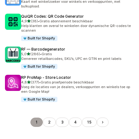
Kaart met winkelzoeker voor winkels en verkooppunten, met
bulkupload.
QuiQR Codes: QR Code Generator
van 5 sterren
4,9
(38)
•
Gratis abonnement beschikbaar
38 recensies in totaal
Help klanten om overal te winkelen door dynamische QR-codes te
scannen
Built for Shopify
RF — Barcodegenerator
van 5 sterren
5,0
(286)
•
Gratis
286 recensies in totaal
Genereer retailbarcodes, SKU’s, UPC en GTIN en print labels
Built for Shopify
RP ProMap ‑ Store Locator
van 5 sterren
4,8
(377)
•
Gratis proefperiode beschikbaar
377 recensies in totaal
Voeg de locaties van je dealers, verkooppunten en winkels toe op
een Google Map!
Built for Shopify
1
2
3
4
15