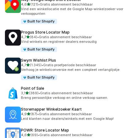
van 5 sterren
4,6
(121)
•
Gratis abonnement beschikbaar
121 recensies in totaal
Vind een winkellocatie met de Google Map-winkelzoeker voor
verkooppunten
Built for Shopify
Progus Store Locator Map
van 5 sterren
4,7
(84)
•
Gratis abonnement beschikbaar
84 recensies in totaal
Vind winkels en registreer dealers eenvoudig
Built for Shopify
Swym Wishlist Plus
van 5 sterren
4,7
(1.345)
•
Gratis proefperiode beschikbaar
1345 recensies in totaal
Verhoog je winkelconversie met een compleet verlanglijstje
Built for Shopify
Point of Sale
van 5 sterren
3,1
(389)
•
Gratis abonnement beschikbaar
389 recensies in totaal
Breng persoonlijke verkoop en online verkoop samen.
Storemapper Winkelzoeker Kaart
van 5 sterren
4,9
(87)
•
Gratis abonnement beschikbaar
87 recensies in totaal
Leid klanten naar dealers/winkels met een Google Map!
POWR: Store Locator Map
van 5 sterren
4,6
(69)
•
Gratis abonnement beschikbaar
69 recensies in totaal