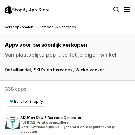
Shopify App Store
Verkoopkanalen
Persoonlijk verkopen
Apps voor persoonlijk verkopen
Van plaatselijke pop-ups tot je eigen winkel.
Detailhandel
SKU's en barcodes
Winkelzoeker
338 apps
Built for Shopify
SKUGen SKU & Barcode Generator
van 5 sterren
4,4
(52)
•
Gratis te installeren
52 recensies in totaal
Gebruiksvriendelijke SKU-generator en labelprinter voor je
producten