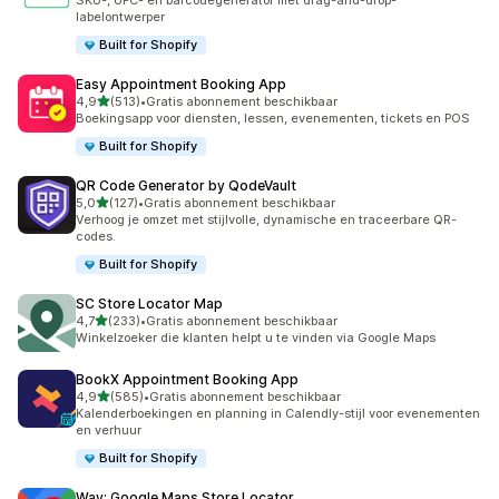
SKU-, UPC- en barcodegenerator met drag-and-drop-
labelontwerper
Built for Shopify
Easy Appointment Booking App
van 5 sterren
4,9
(513)
•
Gratis abonnement beschikbaar
513 recensies in totaal
Boekingsapp voor diensten, lessen, evenementen, tickets en POS
Built for Shopify
QR Code Generator by QodeVault
van 5 sterren
5,0
(127)
•
Gratis abonnement beschikbaar
127 recensies in totaal
Verhoog je omzet met stijlvolle, dynamische en traceerbare QR-
codes.
Built for Shopify
SC Store Locator Map
van 5 sterren
4,7
(233)
•
Gratis abonnement beschikbaar
233 recensies in totaal
Winkelzoeker die klanten helpt u te vinden via Google Maps
BookX Appointment Booking App
van 5 sterren
4,9
(585)
•
Gratis abonnement beschikbaar
585 recensies in totaal
Kalenderboekingen en planning in Calendly-stijl voor evenementen
en verhuur
Built for Shopify
Way: Google Maps Store Locator