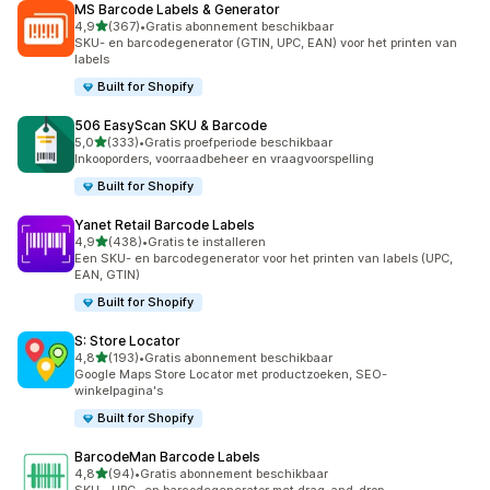
MS Barcode Labels & Generator
van 5 sterren
4,9
(367)
•
Gratis abonnement beschikbaar
367 recensies in totaal
SKU- en barcodegenerator (GTIN, UPC, EAN) voor het printen van
labels
Built for Shopify
506 EasyScan SKU & Barcode
van 5 sterren
5,0
(333)
•
Gratis proefperiode beschikbaar
333 recensies in totaal
Inkooporders, voorraadbeheer en vraagvoorspelling
Built for Shopify
Yanet Retail Barcode Labels
van 5 sterren
4,9
(438)
•
Gratis te installeren
438 recensies in totaal
Een SKU- en barcodegenerator voor het printen van labels (UPC,
EAN, GTIN)
Built for Shopify
S: Store Locator
van 5 sterren
4,8
(193)
•
Gratis abonnement beschikbaar
193 recensies in totaal
Google Maps Store Locator met productzoeken, SEO-
winkelpagina's
Built for Shopify
BarcodeMan Barcode Labels
van 5 sterren
4,8
(94)
•
Gratis abonnement beschikbaar
94 recensies in totaal