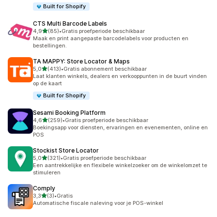
Built for Shopify
CTS Multi Barcode Labels
van 5 sterren
4,9
(85)
•
Gratis proefperiode beschikbaar
85 recensies in totaal
Maak en print aangepaste barcodelabels voor producten en
bestellingen.
TA MAPPY: Store Locator & Maps
van 5 sterren
5,0
(413)
•
Gratis abonnement beschikbaar
413 recensies in totaal
Laat klanten winkels, dealers en verkooppunten in de buurt vinden
op de kaart
Built for Shopify
Sesami Booking Platform
van 5 sterren
4,6
(259)
•
Gratis proefperiode beschikbaar
259 recensies in totaal
Boekingsapp voor diensten, ervaringen en evenementen, online en
POS
Stockist Store Locator
van 5 sterren
5,0
(321)
•
Gratis proefperiode beschikbaar
321 recensies in totaal
Een aantrekkelijke en flexibele winkelzoeker om de winkelomzet te
stimuleren
Comply
van 5 sterren
3,3
(3)
•
Gratis
3 recensies in totaal
Automatische fiscale naleving voor je POS-winkel