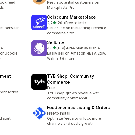
ook feed,
Reach potential customers on
eds
Marktplaats Pro
Cdiscount Marketplace
/ 5 tähteä
e
2,2
(20)
•
Free to install
20 arvostelua yhteensä
ies between
Sell online on the leading French e-
commerce site!
Sellbrite
/ 5 tähteä
le
4,0
(109)
•
Free plan available
109 arvostelua yhteensä
or Google,
Easily sell on Amazon, eBay, Etsy,
+
Walmart & more
ement
TYB Shop: Community
Commerce
Free
connection
TYB Shop grows revenue with
community commerce!
Feedonomics Listing & Orders
Free to install
 start
Optimize feeds to unlock more
channels and scale growth