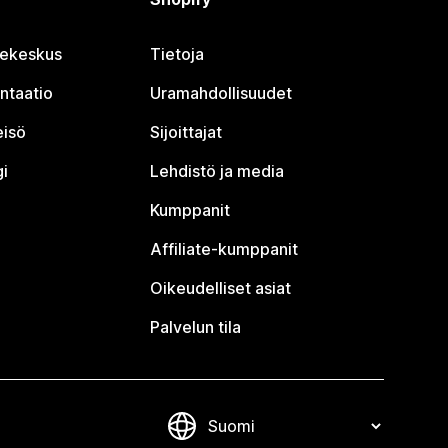
jekeskus
Tietoja
ntaatio
Uramahdollisuudet
eisö
Sijoittajat
i
Lehdistö ja media
Kumppanit
Affiliate-kumppanit
Oikeudelliset asiat
Palvelun tila