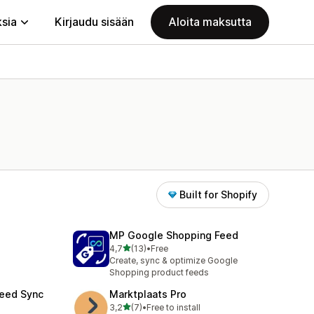
ksia
Kirjaudu sisään
Aloita maksutta
Built for Shopify
MP Google Shopping Feed
/ 5 tähteä
4,7
(13)
•
Free
13 arvostelua yhteensä
Create, sync & optimize Google
Shopping product feeds
Feed Sync
Marktplaats Pro
/ 5 tähteä
3,2
(7)
•
Free to install
7 arvostelua yhteensä