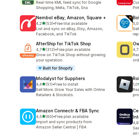
Real-time XML feed sync for Google
Cus
Shopping, Meta, TikTok, Sna
Pin
Nembol eBay, Amazon, Square +
Bo
/ 5 tähteä
4,2
(53)
•
Free trial available
5,0
53 arvostelua yhteensä
4 a
List and sync on eBay, Etsy, Amazon,
Sel
Facebook, and TikTok
repr
AfterShip for TikTok Shop
Ow
/ 5 tähteä
4,7
(312)
•
Free plan available
4,7
312 arvostelua yhteensä
24 
Grow on TikTok Shop without growing
Rea
your operation.
ord
Built for Shopify
Modalyst for Suppliers
Ro
/ 5 tähteä
4,4
(51)
•
Free to install
1,0
51 arvostelua yhteensä
1 a
Sell More. Grow Your Sales with Online
Rea
Retailers & Stockists.
pro
Amazon Connectr & FBA Sync
Ce
/ 5 tähteä
4,5
(60)
•
Free plan available
In
60 arvostelua yhteensä
Import and sync products from
4,8
75 
Amazon Seller Central | FBA
Sea
on 