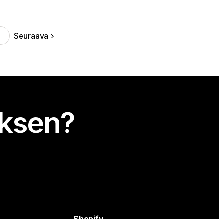
Seuraava
uksen?
Shopify