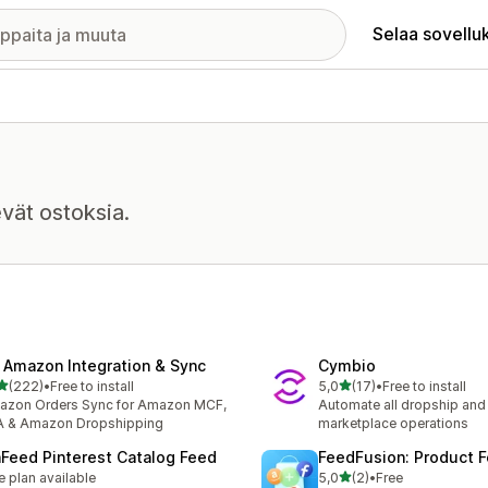
Selaa sovellu
evät ostoksia.
 Amazon Integration & Sync
Cymbio
/ 5 tähteä
/ 5 tähteä
(222)
•
Free to install
5,0
(17)
•
Free to install
 arvostelua yhteensä
17 arvostelua yhteensä
azon Orders Sync for Amazon MCF,
Automate all dropship and
A & Amazon Dropshipping
marketplace operations
nFeed Pinterest Catalog Feed
FeedFusion: Product 
/ 5 tähteä
e plan available
5,0
(2)
•
Free
2 arvostelua yhteensä