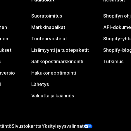
Suoratoimitus
Shopifyn oh
nen
Markkinapaikat
API-dokume
inen
Tuotearvostelut
Shopify-yht
tukset
Lisämyynti ja tuotepaketit
Shopify-blog
u
Sähköpostimarkkinointi
Tutkimus
nversio
Hakukoneoptimointi
i
Lähetys
Valuutta ja käännös
täntö
Sivustokartta
Yksityisyysvalinnat