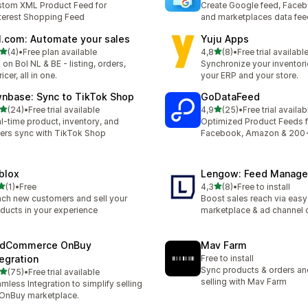
tom XML Product Feed for
Create Google feed, Faceb
terest Shopping Feed
and marketplaces data fe
l.com: Automate your sales
Yuju Apps
/ 5 tähteä
/ 5 tähteä
(4)
•
Free plan available
4,8
(8)
•
Free trial availabl
rvostelua yhteensä
8 arvostelua yhteensä
l on Bol NL & BE - listing, orders,
Synchronize your inventor
icer, all in one.
your ERP and your store.
nbase: Sync to TikTok Shop
GoDataFeed
/ 5 tähteä
/ 5 tähteä
(24)
•
Free trial available
4,9
(25)
•
Free trial availab
arvostelua yhteensä
25 arvostelua yhteensä
l-time product, inventory, and
Optimized Product Feeds f
ers sync with TikTok Shop
Facebook, Amazon & 200
blox
Lengow: Feed Manag
/ 5 tähteä
/ 5 tähteä
(1)
•
Free
4,3
(8)
•
Free to install
rvostelua yhteensä
8 arvostelua yhteensä
ch new customers and sell your
Boost sales reach via easy
ducts in your experience
marketplace & ad channel 
dCommerce OnBuy
Mav Farm
tegration
Free to install
Sync products & orders and
/ 5 tähteä
(75)
•
Free trial available
arvostelua yhteensä
selling with Mav Farm
mless Integration to simplify selling
OnBuy marketplace.