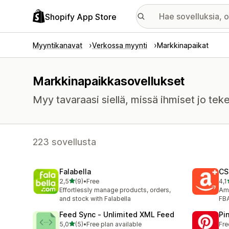
Shopify App Store
Myyntikanavat
Verkossa myynti
Markkinapaikat
Markkinapaikkasovellukset
Myy tavaraasi siellä, missä ihmiset jo tek
223 sovellusta
Falabella
CS
/ 5 tähteä
2,5
(9)
•
Free
4,1
9 arvostelua yhteensä
222
Effortlessly manage products, orders,
Am
and stock with Falabella
FB
Feed Sync ‑ Unlimited XML Feed
Pi
/ 5 tähteä
5,0
(5)
•
Free plan available
Fre
5 arvostelua yhteensä