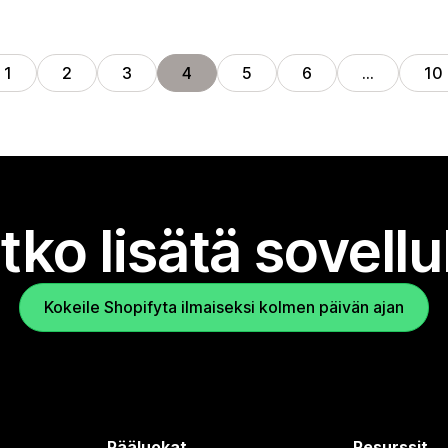
1
2
3
4
5
6
…
10
tko lisätä sovell
Kokeile Shopifyta ilmaiseksi kolmen päivän ajan
Pääluokat
Resurssit