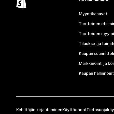
Myyntikanavat
Tuotteiden etsimi
Tuotteiden myym
Tilaukset ja toimi
Kaupan suunnittel
Markkinointi ja ko
Kaupan hallinnoint
Kehittäjän kirjautuminen
Käyttöehdot
Tietosuojakäy