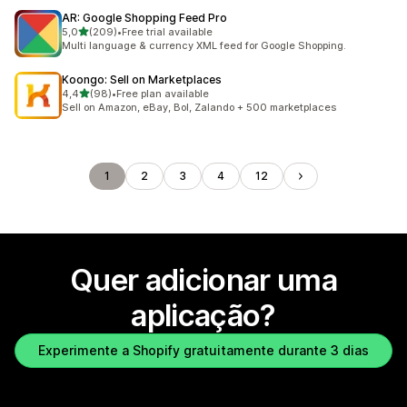
AR: Google Shopping Feed Pro
de 5 estrelas
5,0
(209)
•
Free trial available
209 total de avaliações
Multi language & currency XML feed for Google Shopping.
Koongo: Sell on Marketplaces
de 5 estrelas
4,4
(98)
•
Free plan available
98 total de avaliações
Sell on Amazon, eBay, Bol, Zalando + 500 marketplaces
1
2
3
4
12
Quer adicionar uma
aplicação?
Experimente a Shopify gratuitamente durante 3 dias