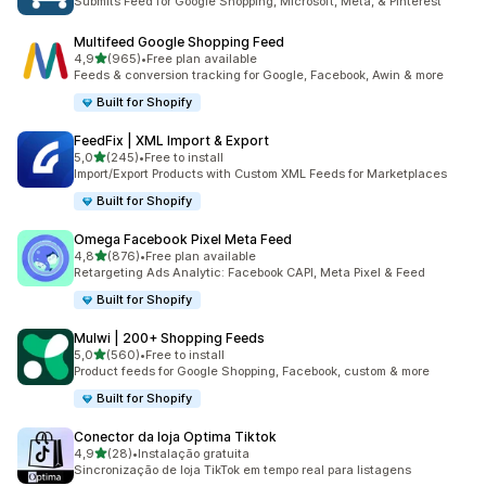
Submits Feed for Google Shopping, Microsoft, Meta, & Pinterest
Multifeed Google Shopping Feed
de 5 estrelas
4,9
(965)
•
Free plan available
965 total de avaliações
Feeds & conversion tracking for Google, Facebook, Awin & more
Built for Shopify
FeedFix | XML Import & Export
de 5 estrelas
5,0
(245)
•
Free to install
245 total de avaliações
Import/Export Products with Custom XML Feeds for Marketplaces
Built for Shopify
Omega Facebook Pixel Meta Feed
de 5 estrelas
4,8
(876)
•
Free plan available
876 total de avaliações
Retargeting Ads Analytic: Facebook CAPI, Meta Pixel & Feed
Built for Shopify
Mulwi | 200+ Shopping Feeds
de 5 estrelas
5,0
(560)
•
Free to install
560 total de avaliações
Product feeds for Google Shopping, Facebook, custom & more
Built for Shopify
Conector da loja Optima Tiktok
de 5 estrelas
4,9
(28)
•
Instalação gratuita
28 total de avaliações
Sincronização de loja TikTok em tempo real para listagens