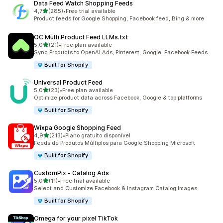
Data Feed Watch Shopping Feeds
de 5 estrelas
4,7
(285)
•
Free trial available
285 total de avaliações
Product feeds for Google Shopping, Facebook feed, Bing & more
OC Multi Product Feed LLMs.txt
de 5 estrelas
5,0
(21)
•
Free plan available
21 total de avaliações
Sync Products to OpenAI Ads, Pinterest, Google, Facebook Feeds
Built for Shopify
Universal Product Feed
de 5 estrelas
5,0
(23)
•
Free plan available
23 total de avaliações
Optimize product data across Facebook, Google & top platforms
Built for Shopify
Wixpa Google Shopping Feed
de 5 estrelas
4,9
(213)
•
Plano gratuito disponível
213 total de avaliações
Feeds de Produtos Múltiplos para Google Shopping Microsoft
Built for Shopify
CustomPix ‑ Catalog Ads
de 5 estrelas
5,0
(11)
•
Free trial available
11 total de avaliações
Select and Customize Facebook & Instagram Catalog Images.
Built for Shopify
Omega for your pixel TikTok