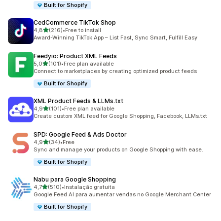
Built for Shopify
CedCommerce TikTok Shop
de 5 estrelas
4,8
(216)
•
Free to install
216 total de avaliações
Award-Winning TikTok App – List Fast, Sync Smart, Fulfill Easy
Feedyio: Product XML Feeds
de 5 estrelas
5,0
(101)
•
Free plan available
101 total de avaliações
Connect to marketplaces by creating optimized product feeds
Built for Shopify
XML Product Feeds & LLMs.txt
de 5 estrelas
4,9
(101)
•
Free plan available
101 total de avaliações
Create custom XML feed for Google Shopping, Facebook, LLMs.txt
SPD: Google Feed & Ads Doctor
de 5 estrelas
4,9
(34)
•
Free
34 total de avaliações
Sync and manage your products on Google Shopping with ease.
Built for Shopify
Nabu para Google Shopping
de 5 estrelas
4,7
(510)
•
Instalação gratuita
510 total de avaliações
Google Feed AI para aumentar vendas no Google Merchant Center
Built for Shopify