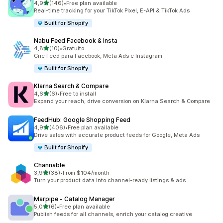
de 5 estrelas
4,9
(146)
•
Free plan available
146 total de avaliações
Real-time tracking for your TikTok Pixel, E-API & TikTok Ads
Built for Shopify
Nabu Feed Facebook & Insta
de 5 estrelas
4,8
(10)
•
Gratuito
10 total de avaliações
Crie Feed para Facebook, Meta Ads e Instagram
Built for Shopify
Klarna Search & Compare
de 5 estrelas
4,6
(6)
•
Free to install
6 total de avaliações
Expand your reach, drive conversion on Klarna Search & Compare
FeedHub: Google Shopping Feed
de 5 estrelas
4,9
(406)
•
Free plan available
406 total de avaliações
Drive sales with accurate product feeds for Google, Meta Ads
Built for Shopify
Channable
de 5 estrelas
3,9
(38)
•
From $104/month
38 total de avaliações
Turn your product data into channel-ready listings & ads
Marpipe ‑ Catalog Manager
de 5 estrelas
5,0
(6)
•
Free plan available
6 total de avaliações
Publish feeds for all channels, enrich your catalog creative