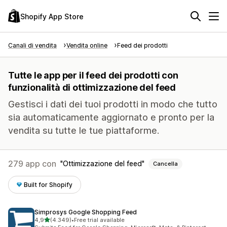
Shopify App Store
Canali di vendita
Vendita online
Feed dei prodotti
Tutte le app per il feed dei prodotti con
funzionalità di ottimizzazione del feed
Gestisci i dati dei tuoi prodotti in modo che tutto
sia automaticamente aggiornato e pronto per la
vendita su tutte le tue piattaforme.
279 app con
Ottimizzazione del feed
Cancella
Built for Shopify
Simprosys Google Shopping Feed
stelle su 5
4,9
(4.349)
•
Free trial available
4349 recensioni totali