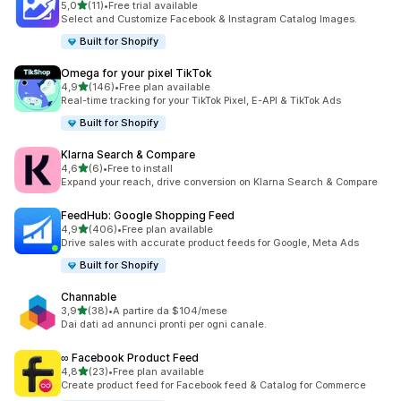
stelle su 5
5,0
(11)
•
Free trial available
11 recensioni totali
Select and Customize Facebook & Instagram Catalog Images.
Built for Shopify
Omega for your pixel TikTok
stelle su 5
4,9
(146)
•
Free plan available
146 recensioni totali
Real-time tracking for your TikTok Pixel, E-API & TikTok Ads
Built for Shopify
Klarna Search & Compare
stelle su 5
4,6
(6)
•
Free to install
6 recensioni totali
Expand your reach, drive conversion on Klarna Search & Compare
FeedHub: Google Shopping Feed
stelle su 5
4,9
(406)
•
Free plan available
406 recensioni totali
Drive sales with accurate product feeds for Google, Meta Ads
Built for Shopify
Channable
stelle su 5
3,9
(38)
•
A partire da $104/mese
38 recensioni totali
Dai dati ad annunci pronti per ogni canale.
∞ Facebook Product Feed
stelle su 5
4,8
(23)
•
Free plan available
23 recensioni totali
Create product feed for Facebook feed & Catalog for Commerce