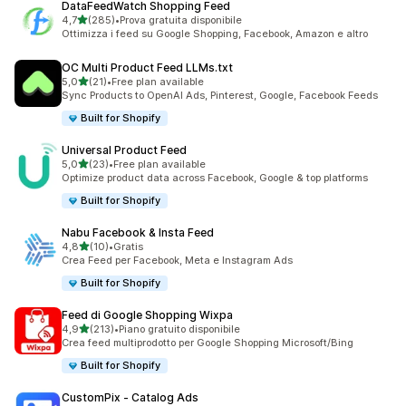
DataFeedWatch Shopping Feed
stelle su 5
4,7
(285)
•
Prova gratuita disponibile
285 recensioni totali
Ottimizza i feed su Google Shopping, Facebook, Amazon e altro
OC Multi Product Feed LLMs.txt
stelle su 5
5,0
(21)
•
Free plan available
21 recensioni totali
Sync Products to OpenAI Ads, Pinterest, Google, Facebook Feeds
Built for Shopify
Universal Product Feed
stelle su 5
5,0
(23)
•
Free plan available
23 recensioni totali
Optimize product data across Facebook, Google & top platforms
Built for Shopify
Nabu Facebook & Insta Feed
stelle su 5
4,8
(10)
•
Gratis
10 recensioni totali
Crea Feed per Facebook, Meta e Instagram Ads
Built for Shopify
Feed di Google Shopping Wixpa
stelle su 5
4,9
(213)
•
Piano gratuito disponibile
213 recensioni totali
Crea feed multiprodotto per Google Shopping Microsoft/Bing
Built for Shopify
CustomPix ‑ Catalog Ads