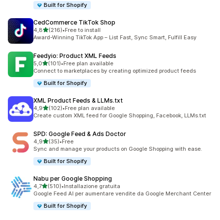
Built for Shopify
CedCommerce TikTok Shop
stelle su 5
4,8
(216)
•
Free to install
216 recensioni totali
Award-Winning TikTok App – List Fast, Sync Smart, Fulfill Easy
Feedyio: Product XML Feeds
stelle su 5
5,0
(101)
•
Free plan available
101 recensioni totali
Connect to marketplaces by creating optimized product feeds
Built for Shopify
XML Product Feeds & LLMs.txt
stelle su 5
4,9
(102)
•
Free plan available
102 recensioni totali
Create custom XML feed for Google Shopping, Facebook, LLMs.txt
SPD: Google Feed & Ads Doctor
stelle su 5
4,9
(35)
•
Free
35 recensioni totali
Sync and manage your products on Google Shopping with ease.
Built for Shopify
Nabu per Google Shopping
stelle su 5
4,7
(510)
•
Installazione gratuita
510 recensioni totali
Google Feed AI per aumentare vendite da Google Merchant Center
Built for Shopify