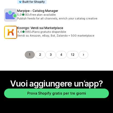
Built for Shopify
Marpipe ‑ Catalog Manager
stelle su 5
5,0
(6)
•
Free plan available
6 recensioni totali
Publish feeds for all channels, enrich your catalog creative
Koongo: Vendi sui Marketplace
stelle su 5
4,4
(98)
•
Piano gratuito disponibile
98 recensioni totali
Vendi su Amazon, eBay, Bol, Zalando + 500 marketplace
1
2
3
4
12
Vuoi aggiungere un’app?
Prova Shopify gratis per tre giorni