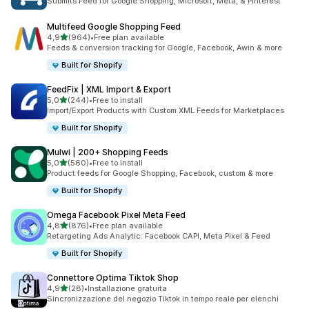
Submits Feed for Google Shopping, Microsoft, Meta, & Pinterest
Multifeed Google Shopping Feed
stelle su 5
4,9
(964)
•
Free plan available
964 recensioni totali
Feeds & conversion tracking for Google, Facebook, Awin & more
Built for Shopify
FeedFix | XML Import & Export
stelle su 5
5,0
(244)
•
Free to install
244 recensioni totali
Import/Export Products with Custom XML Feeds for Marketplaces
Built for Shopify
Mulwi | 200+ Shopping Feeds
stelle su 5
5,0
(560)
•
Free to install
560 recensioni totali
Product feeds for Google Shopping, Facebook, custom & more
Built for Shopify
Omega Facebook Pixel Meta Feed
stelle su 5
4,8
(876)
•
Free plan available
876 recensioni totali
Retargeting Ads Analytic: Facebook CAPI, Meta Pixel & Feed
Built for Shopify
Connettore Optima Tiktok Shop
stelle su 5
4,9
(28)
•
Installazione gratuita
28 recensioni totali
Sincronizzazione del negozio Tiktok in tempo reale per elenchi