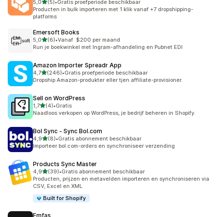
van 5 sterren
5,0
(5)
•
Gratis proefperiode beschikbaar
5 recensies in totaal
Producten in bulk importeren met 1 klik vanaf +7 dropshipping-
platforms
Emersoft Books
van 5 sterren
5,0
(6)
•
Vanaf $200 per maand
6 recensies in totaal
Run je boekwinkel met Ingram-afhandeling en Pubnet EDI
Amazon Importer Spreadr App
van 5 sterren
4,7
(246)
•
Gratis proefperiode beschikbaar
246 recensies in totaal
Dropship Amazon-produkter eller tjen affiliate-provisioner.
Sell on WordPress
van 5 sterren
1,7
(4)
•
Gratis
4 recensies in totaal
Naadloos verkopen op WordPress, je bedrijf beheren in Shopify.
Bol Sync ‑ Sync Bol.com
van 5 sterren
4,9
(8)
•
Gratis abonnement beschikbaar
8 recensies in totaal
Importeer bol.com-orders en synchroniseer verzending
Products Sync Master
van 5 sterren
4,9
(39)
•
Gratis abonnement beschikbaar
39 recensies in totaal
Producten, prijzen en metavelden importeren en synchroniseren via
CSV, Excel en XML
Built for Shopify
Emfas