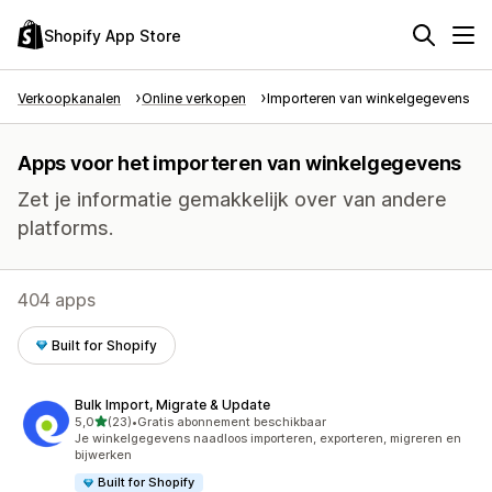
Shopify App Store
Verkoopkanalen
Online verkopen
Importeren van winkelgegevens
Apps voor het importeren van winkelgegevens
Zet je informatie gemakkelijk over van andere
platforms.
404 apps
Built for Shopify
Bulk Import, Migrate & Update
van 5 sterren
5,0
(23)
•
Gratis abonnement beschikbaar
23 recensies in totaal
Je winkelgegevens naadloos importeren, exporteren, migreren en
bijwerken
Built for Shopify