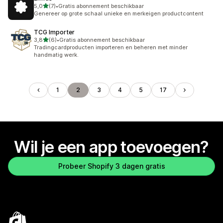
van 5 sterren
5,0
(7)
•
Gratis abonnement beschikbaar
7 recensies in totaal
Genereer op grote schaal unieke en merkeigen productcontent
TCG Importer
van 5 sterren
3,8
(6)
•
Gratis abonnement beschikbaar
6 recensies in totaal
Tradingcardproducten importeren en beheren met minder
handmatig werk.
1
2
3
4
5
17
Wil je een app toevoegen?
Probeer Shopify 3 dagen gratis