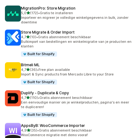
MigrationPro: Store Migration
van 5 sterren
5,0
(172)
•
Gratis te installeren
172 recensies in totaal
Importeer en migreer je volledige winkelgegevens in bulk, zonder
downtime
Store Migrate & Order Import
van 5 sterren
4,7
(10)
•
Gratis abonnement beschikbaar
10 recensies in totaal
Bulkimport van bestellingen en winkelmigratie van je producten en
klanten
Built for Shopify
Bitmeli ML
van 5 sterren
4,7
(36)
•
Free plan available
36 recensies in totaal
Import & Sync products from Mercado Libre to your Store
Built for Shopify
Duplify ‑ Duplicate & Copy
van 5 sterren
4,7
(110)
•
Gratis abonnement beschikbaar
110 recensies in totaal
Een eenvoudige manier om je winkelproducten, pagina's en meer
te dupliceren!
Built for Shopify
AppsByB: WooCommerce Importer
van 5 sterren
4,9
(35)
•
Gratis abonnement beschikbaar
35 recensies in totaal
WooCommerce migratie met demo vooraf