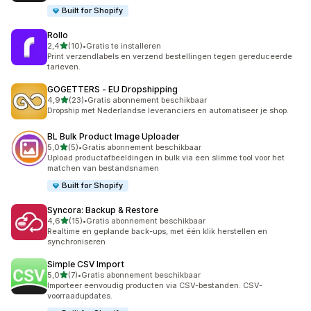
Built for Shopify
Rollo
van 5 sterren
2,4
(10)
•
Gratis te installeren
10 recensies in totaal
Print verzendlabels en verzend bestellingen tegen gereduceerde
tarieven.
GOGETTERS ‑ EU Dropshipping
van 5 sterren
4,9
(23)
•
Gratis abonnement beschikbaar
23 recensies in totaal
Dropship met Nederlandse leveranciers en automatiseer je shop.
BL Bulk Product Image Uploader
van 5 sterren
5,0
(5)
•
Gratis abonnement beschikbaar
5 recensies in totaal
Upload productafbeeldingen in bulk via een slimme tool voor het
matchen van bestandsnamen
Built for Shopify
Syncora: Backup & Restore
van 5 sterren
4,6
(15)
•
Gratis abonnement beschikbaar
15 recensies in totaal
Realtime en geplande back-ups, met één klik herstellen en
synchroniseren
Simple CSV Import
van 5 sterren
5,0
(7)
•
Gratis abonnement beschikbaar
7 recensies in totaal
Importeer eenvoudig producten via CSV-bestanden. CSV-
voorraadupdates.