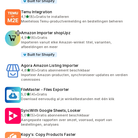
Built for Shopify
Temu Integration
van 5 sterren
4,1
(8)
•
Gratis te installeren
8 recensies in totaal
Moeiteloos Temu-productvermelding en bestellingen beheren
Amazon Importer shopUpz
van 5 sterren
4,9
(6)
•
Gratis
6 recensies in totaal
Importeren vanuit elke Amazon-winkel: titel, varianten,
afbeeldingen en meer
Built for Shopify
Agora Amazon Listing Importer
van 5 sterren
4,6
(8)
•
Gratis abonnement beschikbaar
8 recensies in totaal
Importeer Amazon-producten, synchroniseer updates en verdien
commissies
FileMaster ‑ Files Exporter
van 5 sterren
5,0
(4)
•
Gratis
4 recensies in totaal
Download eenvoudig al je winkelbestanden met één klik
SyncWith Google Sheets, Looker
van 5 sterren
5,0
(5)
•
Gratis abonnement beschikbaar
5 recensies in totaal
Aangepaste rapporten over omzet, voorraad, export van
bestellingen, analyses
Kopy's: Copy Products Faster