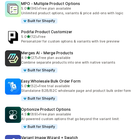
MPO ‑ Multiple Product Options
5つ星中
5.0
(96)
•
Free plan available
合計レビュー数：96件
Unlimited product options, variants & price add-ons with logic
Built for Shopify
Podifai Product Customizer
5つ星中
5.0
(12)
•
Free
合計レビュー数：12件
Personalizer for custom options & variants with live preview
Merges AI ‑ Merge Products
5つ星中
4.9
(27)
•
Free plan available
合計レビュー数：27件
Combine separate products into one with native variants
Built for Shopify
Easy:Wholesale Bulk Order Form
5つ星中
5.0
(52)
•
Free trial available
合計レビュー数：52件
Standalone B2B/B2C wholesale page and product bulk order form
Built for Shopify
Optionize Product Options
5つ星中
4.5
(89)
•
Free plan available
合計レビュー数：89件
AI-powered custom options that go beyond the variant limit.
Built for Shopify
Variant Image Wizard + Swatch