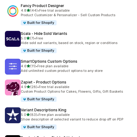
Fancy Product Designer
5つ星中
4.8
(44)
•
Free trial available
合計レビュー数：44件
Product Customizer & Personalizer - Sell Custom Products
Built for Shopify
Scala ‑ Hide Sold Variants
5つ星中
5.0
(7)
•
Free
合計レビュー数：7件
Hide sold out variants, based on stock, region or conditions
Built for Shopify
SmartOptions Custom Options
5つ星中
4.6
(11)
•
Free plan available
合計レビュー数：11件
Add unlimited custom product options to any store
Zapiet ‑ Product Options
5つ星中
4.9
(28)
•
Free trial available
合計レビュー数：28件
Custom Product Options for Cakes, Flowers, Gifts, Gift Baskets
Built for Shopify
Variant Descriptions King
5つ星中
5.0
(83)
•
Free plan available
合計レビュー数：83件
Show description of selected variant to reduce drop off on PDP
Built for Shopify