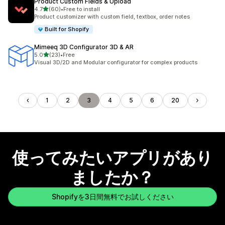
Product Custom Fields & Upload
5つ星中
4.7
(60)
•
Free to install
合計レビュー数：60件
Product customizer with custom field, textbox, order notes
Built for Shopify
Mimeeq 3D Configurator 3D & AR
5つ星中
5.0
(23)
•
Free
合計レビュー数：23件
Visual 3D/2D and Modular configurator for complex products
1
2
3
4
5
6
20
使ってみたいアプリがあり
ましたか？
Shopifyを3日間無料でお試しください