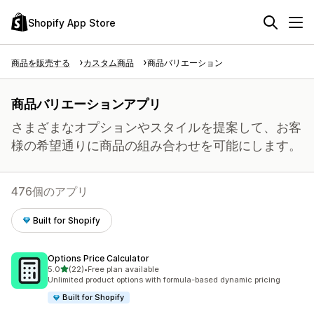
Shopify App Store
商品を販売する
カスタム商品
商品バリエーション
商品バリエーションアプリ
さまざまなオプションやスタイルを提案して、お客
様の希望通りに商品の組み合わせを可能にします。
476個のアプリ
Built for Shopify
Options Price Calculator
5つ星中
5.0
(22)
•
Free plan available
合計レビュー数：22件
Unlimited product options with formula-based dynamic pricing
Built for Shopify