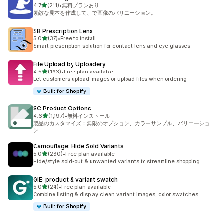
5つ星中
4.7
(211)
•
無料プランあり
合計レビュー数：211件
素敵な見本を作成して、で画像のバリエーション。
SB Prescription Lens
5つ星中
5.0
(37)
•
Free to install
合計レビュー数：37件
Smart prescription solution for contact lens and eye glasses
File Upload by Uploadery
5つ星中
4.5
(163)
•
Free plan available
合計レビュー数：163件
Let customers upload images or upload files when ordering
Built for Shopify
SC Product Options
5つ星中
4.6
(1,197)
•
無料インストール
合計レビュー数：1197件
製品のカスタマイズ：無限のオプション、カラーサンプル、バリエーショ
ン
Camouflage: Hide Sold Variants
5つ星中
5.0
(260)
•
Free plan available
合計レビュー数：260件
Hide/style sold-out & unwanted variants to streamline shopping
GIE: product & variant swatch
5つ星中
5.0
(24)
•
Free plan available
合計レビュー数：24件
Combine listing & display clean variant images, color swatches
Built for Shopify