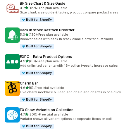
BF Size Chart & Size Guide
5つ星中
4.7
(127)
•
Free plan available
合計レビュー数：127件
Size chart, size guide & tables, product compare product sizes
Built for Shopify
Back in stock Restock Preorder
5つ星中
5.0
(130)
•
Free plan available
合計レビュー数：130件
Recover sales with back in stock email alerts for customers
Built for Shopify
EXPO ‑ Extra Product Options
5つ星中
4.9
(60)
•
Free plan available
合計レビュー数：60件
Add unlimited variants with 16+ option types to increase sales
Built for Shopify
Charm Bar
5つ星中
4.6
(5)
•
Free trial available
合計レビュー数：5件
Live charm necklace builder; add chain and charms in one click
Built for Shopify
EX Show Variants on Collection
5つ星中
4.7
(200)
•
Free trial available
合計レビュー数：200件
Variator shows all variant options as separate items on coll
Built for Shopify